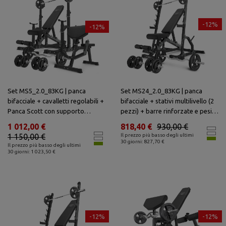
-12%
-12%
Set MS5_2.0_83KG | panca
Set MS24_2.0_83KG | panca
bifacciale + cavalletti regolabili +
bifacciale + stativi multilivello (2
Panca Scott con supporto
pezzi) + barre rinforzate e pesi
regolabile + barre rinforzate e
83 kg - Marbo Sport
1 012,00 €
818,40 €
930,00 €
pesi 83 kg - Marbo Sport
1 150,00 €
Il prezzo più basso degli ultimi
30 giorni: 827,70 €
Il prezzo più basso degli ultimi
30 giorni: 1 023,50 €
-12%
-12%