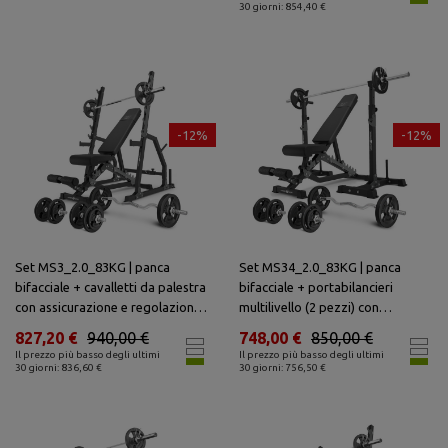
30 giorni: 854,40 €
-12%
-12%
Set MS3_2.0_83KG | panca
Set MS34_2.0_83KG | panca
bifacciale + cavalletti da palestra
bifacciale + portabilancieri
con assicurazione e regolazione
multilivello (2 pezzi) con
della distanza + barre rinforzate
assistenza + barre rinforzate e
827,20 €
940,00 €
748,00 €
850,00 €
e pesi 83 kg - Marbo Sport
pesi 83 kg - Marbo Sport
Il prezzo più basso degli ultimi
Il prezzo più basso degli ultimi
30 giorni: 836,60 €
30 giorni: 756,50 €