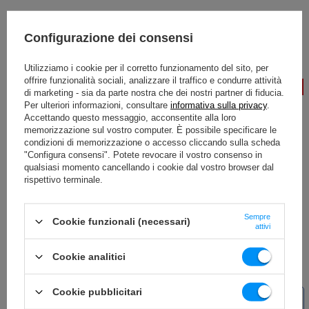
Configurazione dei consensi
Utilizziamo i cookie per il corretto funzionamento del sito, per
offrire funzionalità sociali, analizzare il traffico e condurre attività
-20%
-20%
di marketing - sia da parte nostra che dei nostri partner di fiducia.
Per ulteriori informazioni, consultare
informativa sulla privacy
.
Accettando questo messaggio, acconsentite alla loro
memorizzazione sul vostro computer. È possibile specificare le
condizioni di memorizzazione o accesso cliccando sulla scheda
"Configura consensi". Potete revocare il vostro consenso in
qualsiasi momento cancellando i cookie dal vostro browser dal
UF-021 pressa per il petto -
Pressa per spalle UF-024 -
rispettivo terminale.
UpForm
UpForm
Sempre
Cookie funzionali (necessari)
2 160,00 €
2 160,00 €
attivi
2 700,00 €
2 700,00 €
Il prezzo più basso degli ultimi
Il prezzo più basso degli ultimi
Cookie analitici
30 giorni: 3 096,80 €
30 giorni: 3 096,80 €
NUOVO
Cookie pubblicitari
OFFERTA SPECIALE