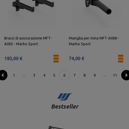
Bracci di assicurazione MFT-
Maniglia per mina MFT-A006 -
A002 - Marbo Sport
Marbo Sport
185,00 €
74,00 €
1
3
4
5
6
7
8
9
11
...
...
Bestseller