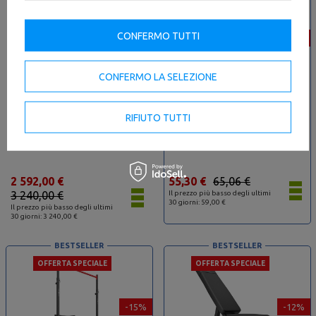
CONFERMO TUTTI
-15%
-20%
CONFERMO LA SELEZIONE
RIFIUTO TUTTI
Macchina per i glutei UR-U026
Power Bag - UpForm 5 kg
2.0- UpForm
2 592,00 €
55,30 €
65,06 €
3 240,00 €
Il prezzo più basso degli ultimi
30 giorni: 59,00 €
Il prezzo più basso degli ultimi
30 giorni: 3 240,00 €
BESTSELLER
BESTSELLER
OFFERTA SPECIALE
OFFERTA SPECIALE
-15%
-12%