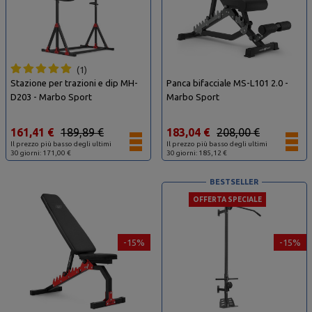
1
Stazione per trazioni e dip MH-
Panca bifacciale MS-L101 2.0 -
D203 - Marbo Sport
Marbo Sport
161,41 €
189,89 €
183,04 €
208,00 €
Il prezzo più basso degli ultimi
Il prezzo più basso degli ultimi
30 giorni: 171,00 €
30 giorni: 185,12 €
BESTSELLER
OFFERTA SPECIALE
-15%
-15%