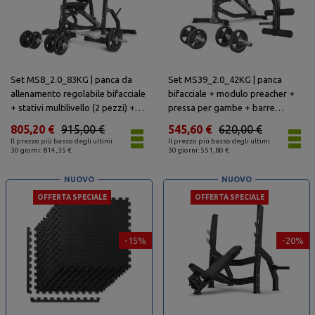
Set MS8_2.0_83KG | panca da
Set MS39_2.0_42KG | panca
allenamento regolabile bifacciale
bifacciale + modulo preacher +
+ stativi multilivello (2 pezzi) +
pressa per gambe + barre
barre rinforzate e pesi 83 kg -
rinforzate e pesi 42 kg - Marbo
805,20 €
915,00 €
545,60 €
620,00 €
Marbo Sport
Sport
Il prezzo più basso degli ultimi
Il prezzo più basso degli ultimi
30 giorni: 814,35 €
30 giorni: 551,80 €
NUOVO
NUOVO
OFFERTA SPECIALE
OFFERTA SPECIALE
-15%
-20%