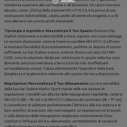
resistenza superiore alla corrosione e all'abrasione. Un carico massimo
elevato, come i 250 kg della stazione MS-U110 2.0, è la prova di una
costruzione indistruttibile, adatta anche all'utente più esigente o a chi
ama allenarsi con sovraccarichi importanti.
Tipologia e Ingombro: Massimizza il Tuo Spazio:
Esistono Dip
Station stazionarie e pratici modelli a muro, ognuno con i suoi vantaggi.
Le versioni stazionarie, come le traverse parallele MH-D211, ti offrono
la massima flessibilità di posizionamento, perfette se disponi di spazio
sufficiente. Le Dip Station a muro, come la Sbarra con asta 2in1 MH-
U205, sono la soluzione ideale per ottimizzare lo spazio nella tua casa,
liberando preziosa metratura a terra (ricorda solo di effettuare
un'installazione sicura). Valuta attentamente l'ingombro della base
(lunghezza e larghezza) in relazione allo spazio che hai a disposizione.
Regolazioni: Personalizza il Tuo Allenamento:
La vera versatilità
della tua Dip Station Marbo Sport risiede nelle sue opzioni di
regolazione. I modelli con altezza delle impugnature regolabile, come la
MH-D212 (86 ÷ 95 cm) o la MH-D211 (altezza dei corrimano 88 ÷ 97 cm),
ti consentono di adattare perfettamente l'attrezzo alla tua statura e al
tipo specifico di esercizio che vuoi eseguire. Le regolazioni sui braccioli
o sulla distanza delle impugnature migliorano notevolmente il tuo
comfort e l'efficacia del tuo allenamento, permettendoti di variare la
sollecitazione muscolare e colpire ogni fibra.