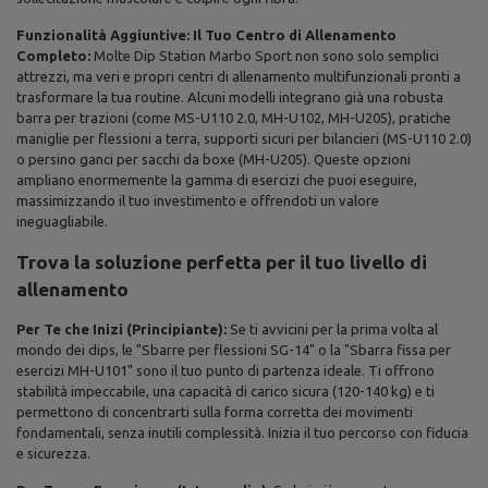
Funzionalità Aggiuntive: Il Tuo Centro di Allenamento
Completo:
Molte Dip Station Marbo Sport non sono solo semplici
attrezzi, ma veri e propri centri di allenamento multifunzionali pronti a
trasformare la tua routine. Alcuni modelli integrano già una robusta
barra per trazioni (come MS-U110 2.0, MH-U102, MH-U205), pratiche
maniglie per flessioni a terra, supporti sicuri per bilancieri (MS-U110 2.0)
o persino ganci per sacchi da boxe (MH-U205). Queste opzioni
ampliano enormemente la gamma di esercizi che puoi eseguire,
massimizzando il tuo investimento e offrendoti un valore
ineguagliabile.
Trova la soluzione perfetta per il tuo livello di
allenamento
Per Te che Inizi (Principiante):
Se ti avvicini per la prima volta al
mondo dei dips, le "Sbarre per flessioni SG-14" o la "Sbarra fissa per
esercizi MH-U101" sono il tuo punto di partenza ideale. Ti offrono
stabilità impeccabile, una capacità di carico sicura (120-140 kg) e ti
permettono di concentrarti sulla forma corretta dei movimenti
fondamentali, senza inutili complessità. Inizia il tuo percorso con fiducia
e sicurezza.