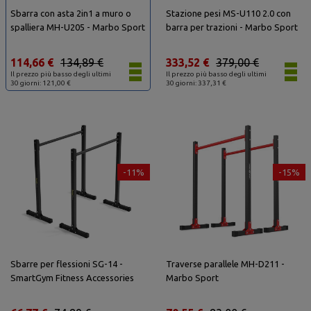
Sbarra con asta 2in1 a muro o
Stazione pesi MS-U110 2.0 con
spalliera MH-U205 - Marbo Sport
barra per trazioni - Marbo Sport
114,66 €
134,89 €
333,52 €
379,00 €
Il prezzo più basso degli ultimi
Il prezzo più basso degli ultimi
30 giorni: 121,00 €
30 giorni: 337,31 €
-11%
-15%
Sbarre per flessioni SG-14 -
Traverse parallele MH-D211 -
SmartGym Fitness Accessories
Marbo Sport