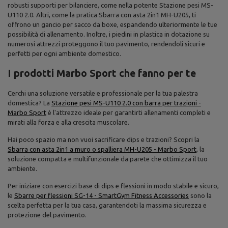
robusti supporti per bilanciere, come nella potente Stazione pesi MS-
U110 2.0. Altri, come la pratica Sbarra con asta 2in1 MH-U205, ti
offrono un gancio per sacco da boxe, espandendo ulteriormente le tue
possibilità di allenamento. Inoltre, i piedini in plastica in dotazione su
numerosi attrezzi proteggono il tuo pavimento, rendendoli sicuri e
perfetti per ogni ambiente domestico.
I prodotti Marbo Sport che fanno per te
Cerchi una soluzione versatile e professionale per la tua palestra
domestica? La
Stazione pesi MS-U110 2.0 con barra per trazioni -
Marbo Sport
è l'attrezzo ideale per garantirti allenamenti completi e
mirati alla forza e alla crescita muscolare.
Hai poco spazio ma non vuoi sacrificare dips e trazioni? Scopri la
Sbarra con asta 2in1 a muro o spalliera MH-U205 - Marbo Sport
, la
soluzione compatta e multifunzionale da parete che ottimizza il tuo
ambiente.
Per iniziare con esercizi base di dips e flessioni in modo stabile e sicuro,
le
Sbarre per flessioni SG-14 - SmartGym Fitness Accessories
sono la
scelta perfetta per la tua casa, garantendoti la massima sicurezza e
protezione del pavimento.