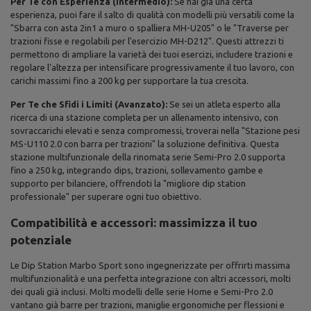
Per Te con Esperienza (Intermedio):
Se hai già una certa
esperienza, puoi fare il salto di qualità con modelli più versatili come la
"Sbarra con asta 2in1 a muro o spalliera MH-U205" o le "Traverse per
trazioni fisse e regolabili per l'esercizio MH-D212". Questi attrezzi ti
permettono di ampliare la varietà dei tuoi esercizi, includere trazioni e
regolare l'altezza per intensificare progressivamente il tuo lavoro, con
carichi massimi fino a 200 kg per supportare la tua crescita.
Per Te che Sfidi i Limiti (Avanzato):
Se sei un atleta esperto alla
ricerca di una stazione completa per un allenamento intensivo, con
sovraccarichi elevati e senza compromessi, troverai nella "Stazione pesi
MS-U110 2.0 con barra per trazioni" la soluzione definitiva. Questa
stazione multifunzionale della rinomata serie Semi-Pro 2.0 supporta
fino a 250 kg, integrando dips, trazioni, sollevamento gambe e
supporto per bilanciere, offrendoti la "migliore dip station
professionale" per superare ogni tuo obiettivo.
Compatibilità e accessori: massimizza il tuo
potenziale
Le Dip Station Marbo Sport sono ingegnerizzate per offrirti massima
multifunzionalità e una perfetta integrazione con altri accessori, molti
dei quali già inclusi. Molti modelli delle serie Home e Semi-Pro 2.0
vantano già barre per trazioni, maniglie ergonomiche per flessioni e