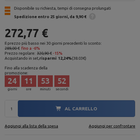
Disponibile su richiesta, tempi di consegna prolungati
Spedizione
entro 25 giorni
da 9,90 €
272,77 €
Il prezzo più basso nei 30 giorni precedenti lo sconto:
289,00 €
fino a -6%
Prezzo regolare:
320,90 €
-15%
Acquistando in set,
risparmi
12,24
%
(
38.03
€
)
Fino alla scadenza della
promozione:
24
11
53
51
giorni
ore
minuti
secondi
AL CARRELLO
Aggiungi alla lista della spesa
Aggiungi per confrontare