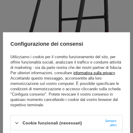
Configurazione dei consensi
Supporti multilivello MH-S204
Utilizziamo i cookie per il corretto funzionamento del sito, per
Nei supporti multilivello MH-S204, abbiamo utilizzato
offrire funzionalità sociali, analizzare il traffico e condurre attività
ganci per questa linea più costosa, che rendono più facile
di marketing - sia da parte nostra che dei nostri partner di fiducia.
rilasciare il bilanciere dopo una serie di esercizi.
Per ulteriori informazioni, consultare
informativa sulla privacy
.
Accettando questo messaggio, acconsentite alla loro
Grazie all'utilizzo di robusti profili 40x40 mm e lamiere
memorizzazione sul vostro computer. È possibile specificare le
spesse che collegano i singoli elementi, garantiamo la
condizioni di memorizzazione o accesso cliccando sulla scheda
piena stabilità dell'apparecchiatura.
"Configura consensi". Potete revocare il vostro consenso in
qualsiasi momento cancellando i cookie dal vostro browser dal
rispettivo terminale.
Sempre
Cookie funzionali (necessari)
attivi