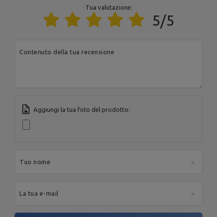
Altezza: 179 cm,
Tua valutazione:
Larghezza: 107 cm,
5/5
Lunghezza: 109 cm,
Peso: 27,7 kg,
carico massimo: 200 kg,
Profili: 40 x 40 mm,
Supporto per barra MH-S204
Contenuto della tua recensione
Assicurazione: 7 gradini / 77 -
163 cm,
Esecuzione: verniciatura a
polvere,
Supporto per manubri:
connesso,
Model: 204
Aggiungi la tua foto del prodotto:
Ente responsabile di questo prodotto nell'UE
Indirizzo:
Boczna 41
Codice postale:
27-
Tuo nome
200
MARBO Ulikowski
Produttore
Città:
Starachowice
Spółka Komandytowa
Paese:
Poland
Indirizzo e-mail:
La tua e-mail
serwis@marbosport.eu