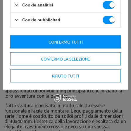
Cookie analitici
Cookie pubblicitari
CONFERMO TUTTI
CONFERMO LA SELEZIONE
Linea Home - attrezzature per uso domestico
RIFIUTO TUTTI
I prodotti della serie Marbo Home sono progettati per gli
appassionati di bodybuilding principianti che iniziano la
loro avventura con la palestra.
L'attrezzatura è pensata in modo tale da essere
funzionale e facile da montare. L'equipaggiamento della
serie Home è costituito da solidi profili dalle dimensioni
di 40x40 mm. L'estetica della lavorazione è esaltata da un
elegante rivestimento rosso e nero su una spessa