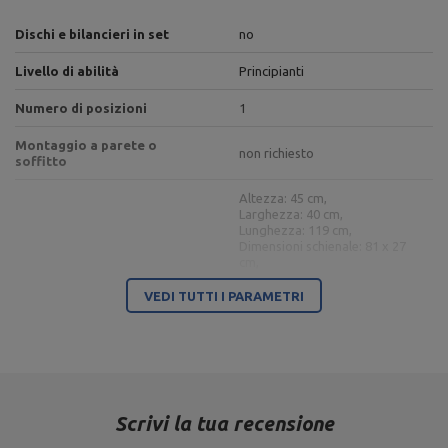
Dischi e bilancieri in set
no
Livello di abilità
Principianti
Numero di posizioni
1
Montaggio a parete o
non richiesto
soffitto
Altezza: 45 cm,
Larghezza: 40 cm,
Lunghezza: 119 cm,
Dimensioni schienale: 81 x 27
cm,
Dimensioni seduta: 30 x 27 cm,
Peso: 14 kg,
Carico: 200 kg,
VEDI TUTTI I PARAMETRI
Panca pesi regolabile su due
Regolazione dello schienale: 9
lati MH-L114
posizioni (-22°, 0°, 15°, 25°,
35°, 45°, 56°, 67°, 84°),
Regolazione del sedile: 3
posizioni,
Profili: 40 x 40 mm,
Materiale: acciaio,
Scrivi la tua recensione
Finitura: verniciatura a polvere