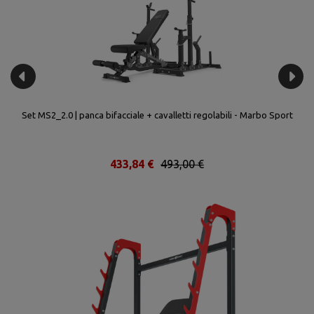
llo
Set MS2_2.0 | panca bifacciale + cavalletti regolabili - Marbo Sport
Se
433,84 €
493,00 €