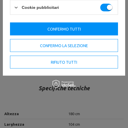
norme vigenti.
Cookie pubblicitari
A seguito di questi test, abbiamo ricevuto il Certificato di
Sicurezza e il Certificato Top Security per la linea di
attrezzature Professional.
CONFERMO TUTTI
DA SCARICARE
CONFERMO LA SELEZIONE
IMPORTANTI INFORMAZIONI SULLA SICUREZZA
RIFIUTO TUTTI
Specifiche tecniche
Altezza
180 cm
Larghezza
104 cm