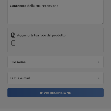
Produttore
Città:
Starachowice
Spółka Komandytowa
Contenuto della tua recensione
Paese:
Poland
Indirizzo e-mail:
serwis@marbosport.eu
Aggiungi la tua foto del prodotto:
Tuo nome
La tua e-mail
INVIA RECENSIONE