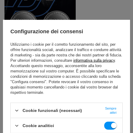
Configurazione dei consensi
Utilizziamo i cookie per il corretto funzionamento del sito, per
offrire funzionalità sociali, analizzare il traffico e condurre attività
Linea professionale - attrezzature per uso
di marketing - sia da parte nostra che dei nostri partner di fiducia.
commerciale
Per ulteriori informazioni, consultare
informativa sulla privacy
.
Accettando questo messaggio, acconsentite alla loro
La cosa migliore che possa capitare a un vero culturista:
memorizzazione sul vostro computer. È possibile specificare le
la serie Marbo Professional.
condizioni di memorizzazione o accesso cliccando sulla scheda
"Configura consensi". Potete revocare il vostro consenso in
Le attrezzature di questa linea hanno una dichiarazione
qualsiasi momento cancellando i cookie dal vostro browser dal
di conformità allo standard PN-EN 957-4:2007 e possono
rispettivo terminale.
essere utilizzate in palestre commerciali e pubbliche.
Provate il piacere di allenarvi con le migliori attrezzature
del mercato! Classe: S - Attrezzatura progettata per uso
commerciale.
Sempre
Cookie funzionali (necessari)
attivi
Per garantire la sicurezza dei vostri clienti, le nostre
attrezzature sono state testate dal Centro Europeo di
Cookie analitici
Qualità per verificarne la sicurezza e la conformità alle