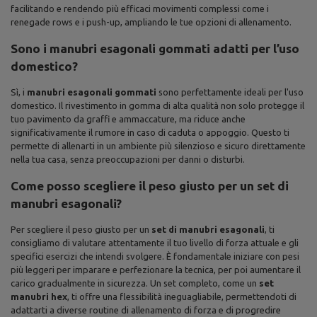
facilitando e rendendo più efficaci movimenti complessi come i
renegade rows e i push-up, ampliando le tue opzioni di allenamento.
Sono i manubri esagonali gommati adatti per l’uso
domestico?
Sì, i
manubri esagonali gommati
sono perfettamente ideali per l'uso
domestico. Il rivestimento in gomma di alta qualità non solo protegge il
tuo pavimento da graffi e ammaccature, ma riduce anche
significativamente il rumore in caso di caduta o appoggio. Questo ti
permette di allenarti in un ambiente più silenzioso e sicuro direttamente
nella tua casa, senza preoccupazioni per danni o disturbi.
Come posso scegliere il peso giusto per un set di
manubri esagonali?
Per scegliere il peso giusto per un
set di manubri esagonali
, ti
consigliamo di valutare attentamente il tuo livello di forza attuale e gli
specifici esercizi che intendi svolgere. È fondamentale iniziare con pesi
più leggeri per imparare e perfezionare la tecnica, per poi aumentare il
carico gradualmente in sicurezza. Un set completo, come un
set
manubri hex
, ti offre una flessibilità ineguagliabile, permettendoti di
adattarti a diverse routine di allenamento di forza e di progredire