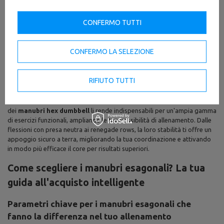
completo, pronto a sfidare le tue capacità.
Palestre professionali e centri fitness:
I
manubri esagonali per
CONFERMO TUTTI
palestra professionale
Marbo Sport sono garanzia di resistenza e
durata, anche con un uso continuativo e intensivo. Il loro design
robusto, spesso con rivestimento in gomma di alta qualità, è concepito
CONFERMO LA SELEZIONE
per sopportare cadute e impatti, mantenendo inalterata l'integrità
dell'attrezzatura e, soprattutto, la sicurezza dei tuoi utenti. Un
investimento che valorizza il tuo centro e assicura attrezzature sempre
RIFIUTO TUTTI
performanti.
Allenamento funzionale e versatilità:
La straordinaria versatilità
dei
manubri hex dumbbell
li rende indispensabili per un'ampia gamma
di esercizi funzionali, ampliando le tue possibilità di allenamento. Dalle
flessioni con presa neutra ai renegade rows, la loro stabilità ti offre un
appoggio sicuro a terra, migliorando la tua coordinazione e attivando
in modo più efficace il core per risultati superiori.
Come scegliere i manubri esagonali? La tua
guida all'acquisto intelligente
Parametri chiave per i manubri esagonali che
fanno la differenza nel tuo allenamento