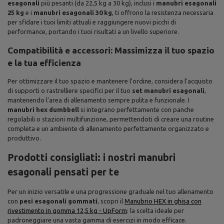
esagonali
più pesanti (da 22,5 kg a 30 kg), inclusi i
manubri esagonali
25 kg
e i
manubri esagonali 30 kg
, ti offrono la resistenza necessaria
per sfidare i tuoi limiti attuali e raggiungere nuovi picchi di
performance, portando i tuoi risultati a un livello superiore.
Compatibilità e accessori: Massimizza il tuo spazio
e la tua efficienza
Per ottimizzare il tuo spazio e mantenere l'ordine, considera l'acquisto
di supporti o rastrelliere specifici per il tuo
set manubri esagonali
,
mantenendo l'area di allenamento sempre pulita e funzionale. I
manubri hex dumbbell
si integrano perfettamente con panche
regolabili o stazioni multifunzione, permettendoti di creare una routine
completa e un ambiente di allenamento perfettamente organizzato e
produttivo.
Prodotti consigliati: i nostri manubri
esagonali pensati per te
Per un inizio versatile e una progressione graduale nel tuo allenamento
con
pesi esagonali gommati
, scopri il
Manubrio HEX in ghisa con
rivestimento in gomma 12,5 kg - UpForm
: la scelta ideale per
padroneggiare una vasta gamma di esercizi in modo efficace.