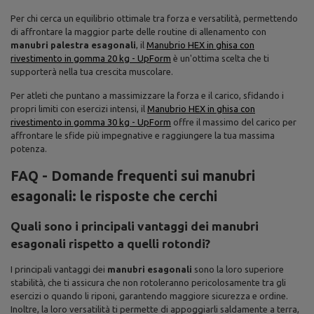
Per chi cerca un equilibrio ottimale tra forza e versatilità, permettendo
di affrontare la maggior parte delle routine di allenamento con
manubri palestra esagonali
, il
Manubrio HEX in ghisa con
rivestimento in gomma 20 kg - UpForm
è un'ottima scelta che ti
supporterà nella tua crescita muscolare.
Per atleti che puntano a massimizzare la forza e il carico, sfidando i
propri limiti con esercizi intensi, il
Manubrio HEX in ghisa con
rivestimento in gomma 30 kg - UpForm
offre il massimo del carico per
affrontare le sfide più impegnative e raggiungere la tua massima
potenza.
FAQ - Domande frequenti sui manubri
esagonali: le risposte che cerchi
Quali sono i principali vantaggi dei manubri
esagonali rispetto a quelli rotondi?
I principali vantaggi dei
manubri esagonali
sono la loro superiore
stabilità, che ti assicura che non rotoleranno pericolosamente tra gli
esercizi o quando li riponi, garantendo maggiore sicurezza e ordine.
Inoltre, la loro versatilità ti permette di appoggiarli saldamente a terra,