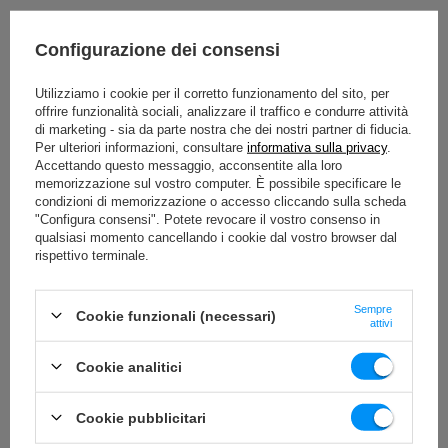
Scopri a chi sono dedicati i manubri
Configurazione dei consensi
esagonali: la tua guida all'allenamento ideale
Utilizziamo i cookie per il corretto funzionamento del sito, per
offrire funzionalità sociali, analizzare il traffico e condurre attività
Principianti e appassionati di Home Gym:
Se stai muovendo i primi
di marketing - sia da parte nostra che dei nostri partner di fiducia.
passi nel mondo del fitness o stai costruendo la tua palestra domestica,
Per ulteriori informazioni, consultare
informativa sulla privacy
.
i
manubri esagonali gommati per casa
di Marbo Sport sono la
Accettando questo messaggio, acconsentite alla loro
scelta perfetta. La loro forma stabile ti permette di concentrarti
memorizzazione sul vostro computer. È possibile specificare le
sull'esecuzione senza preoccupazioni: non rotolano, offrendoti
condizioni di memorizzazione o accesso cliccando sulla scheda
sicurezza e facilità di stoccaggio. Inoltre, il rivestimento in gomma
"Configura consensi". Potete revocare il vostro consenso in
protegge i tuoi pavimenti dagli urti e dai graffi, permettendoti di
qualsiasi momento cancellando i cookie dal vostro browser dal
allenarti con serenità. Sono lo strumento ideale per iniziare a costruire
rispettivo terminale.
forza e resistenza in modo efficace e sicuro, gettando solide basi per il
tuo percorso fitness.
Sempre
Cookie funzionali (necessari)
Atleti intermedi ed esperti:
Se hai già una solida base e punti a
attivi
incrementare significativamente la tua forza e massa muscolare, i nostri
manubri esagonali da 10 kg
,
manubri esagonali 15 kg
o
manubri
Cookie analitici
esagonali 20 kg
e oltre, ti forniscono il carico necessario per superare i
tuoi limiti e progredire costantemente. Sono strumenti robusti e
affidabili, progettati per supportare gli allenamenti più intensi, sia che
Cookie pubblicitari
tu ti alleni individualmente o come parte di un
set manubri esagonali