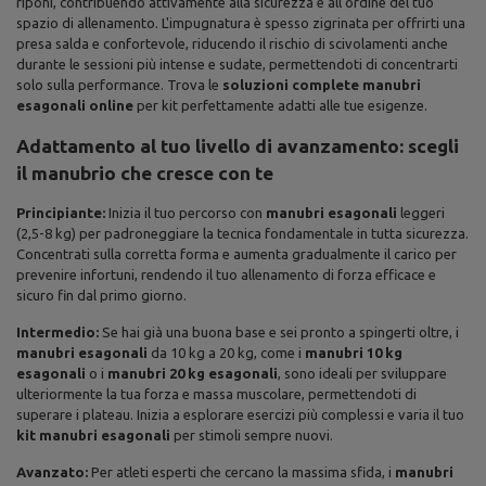
riponi, contribuendo attivamente alla sicurezza e all'ordine del tuo
spazio di allenamento. L'impugnatura è spesso zigrinata per offrirti una
presa salda e confortevole, riducendo il rischio di scivolamenti anche
durante le sessioni più intense e sudate, permettendoti di concentrarti
solo sulla performance. Trova le
soluzioni complete manubri
esagonali online
per kit perfettamente adatti alle tue esigenze.
Adattamento al tuo livello di avanzamento: scegli
il manubrio che cresce con te
Principiante:
Inizia il tuo percorso con
manubri esagonali
leggeri
(2,5-8 kg) per padroneggiare la tecnica fondamentale in tutta sicurezza.
Concentrati sulla corretta forma e aumenta gradualmente il carico per
prevenire infortuni, rendendo il tuo allenamento di forza efficace e
sicuro fin dal primo giorno.
Intermedio:
Se hai già una buona base e sei pronto a spingerti oltre, i
manubri esagonali
da 10 kg a 20 kg, come i
manubri 10 kg
esagonali
o i
manubri 20 kg esagonali
, sono ideali per sviluppare
ulteriormente la tua forza e massa muscolare, permettendoti di
superare i plateau. Inizia a esplorare esercizi più complessi e varia il tuo
kit manubri esagonali
per stimoli sempre nuovi.
Avanzato:
Per atleti esperti che cercano la massima sfida, i
manubri