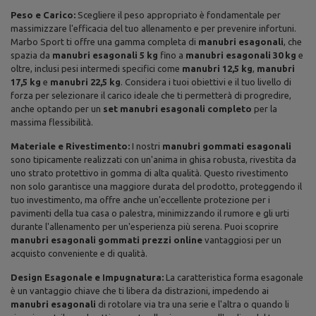
Peso e Carico:
Scegliere il peso appropriato è fondamentale per
massimizzare l'efficacia del tuo allenamento e per prevenire infortuni.
Marbo Sport ti offre una gamma completa di
manubri esagonali
, che
spazia da
manubri esagonali 5 kg
fino a
manubri esagonali 30 kg
e
oltre, inclusi pesi intermedi specifici come
manubri 12,5 kg
,
manubri
17,5 kg
e
manubri 22,5 kg
. Considera i tuoi obiettivi e il tuo livello di
forza per selezionare il carico ideale che ti permetterà di progredire,
anche optando per un
set manubri esagonali completo
per la
massima flessibilità.
Materiale e Rivestimento:
I nostri
manubri gommati esagonali
sono tipicamente realizzati con un'anima in ghisa robusta, rivestita da
uno strato protettivo in gomma di alta qualità. Questo rivestimento
non solo garantisce una maggiore durata del prodotto, proteggendo il
tuo investimento, ma offre anche un'eccellente protezione per i
pavimenti della tua casa o palestra, minimizzando il rumore e gli urti
durante l'allenamento per un'esperienza più serena. Puoi scoprire
manubri esagonali gommati prezzi online
vantaggiosi per un
acquisto conveniente e di qualità.
Design Esagonale e Impugnatura:
La caratteristica forma esagonale
è un vantaggio chiave che ti libera da distrazioni, impedendo ai
manubri esagonali
di rotolare via tra una serie e l'altra o quando li