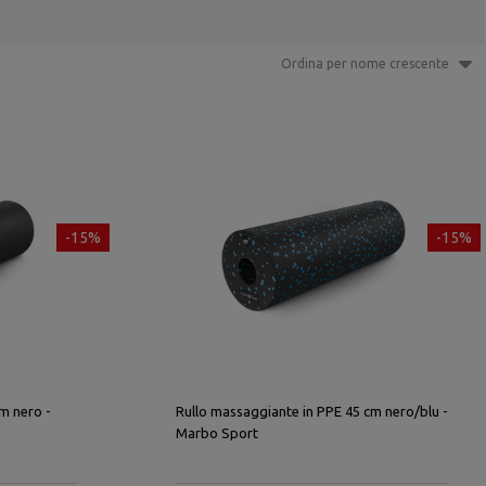
Ordina per nome crescente
-15%
-15%
m nero -
Rullo massaggiante in PPE 45 cm nero/blu -
Marbo Sport