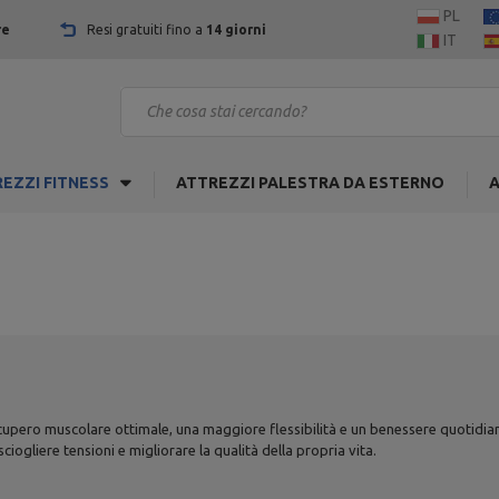
PL
re
Resi gratuiti fino a
14 giorni
IT
EZZI FITNESS
ATTREZZI PALESTRA DA ESTERNO
A
 recupero muscolare ottimale, una maggiore flessibilità e un benessere quotidi
iogliere tensioni e migliorare la qualità della propria vita.