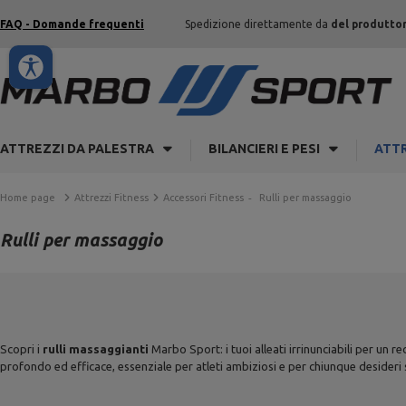
FAQ - Domande frequenti
Spedizione direttamente da
del produtto
ATTREZZI DA PALESTRA
BILANCIERI E PESI
ATTR
Home page
Attrezzi Fitness
Accessori Fitness
Rulli per massaggio
Rulli per massaggio
Scopri i
rulli massaggianti
Marbo Sport: i tuoi alleati irrinunciabili per un
profondo ed efficace, essenziale per atleti ambiziosi e per chiunque desideri sc