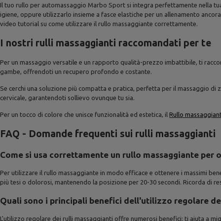
Il tuo rullo per automassaggio Marbo Sport si integra perfettamente nella tua
igiene, oppure utilizzarlo insieme a fasce elastiche per un allenamento ancora
video tutorial su come utilizzare il rullo massaggiante correttamente.
I nostri rulli massaggianti raccomandati per te
Per un massaggio versatile e un rapporto qualità-prezzo imbattibile, ti rac
gambe, offrendoti un recupero profondo e costante.
Se cerchi una soluzione più compatta e pratica, perfetta per il massaggio di 
cervicale, garantendoti sollievo ovunque tu sia.
Per un tocco di colore che unisce funzionalità ed estetica, il
Rullo massaggiant
FAQ - Domande frequenti sui rulli massaggianti
Come si usa correttamente un rullo massaggiante per o
Per utilizzare il rullo massaggiante in modo efficace e ottenere i massimi ben
più tesi o dolorosi, mantenendo la posizione per 20-30 secondi. Ricorda di res
Quali sono i principali benefici dell'utilizzo regolare de
L'utilizzo regolare dei rulli massaggianti offre numerosi benefici: ti aiuta a mig