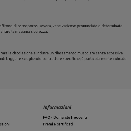
he soffrono di osteoporosi severa, vene varicose pronunciate o determinate
rantire la massima sicurezza.
liorare la circolazione e indurre un rilassamento muscolare senza eccessiva
nti trigger e sciogliendo contratture specifiche; è particolarmente indicato
Informazioni
FAQ - Domande frequenti
ssioni
Premi e certificati