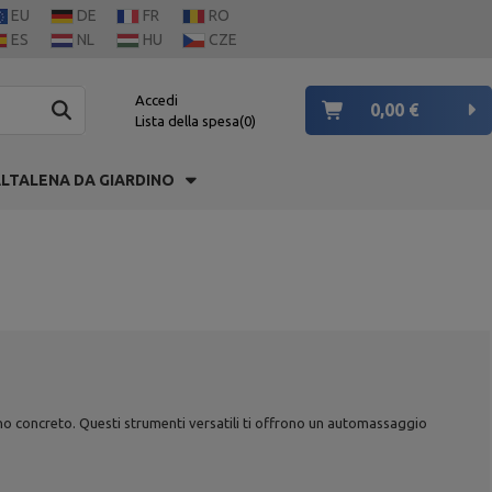
EU
DE
FR
RO
ES
NL
HU
CZE
Accedi
0,00 €
Lista della spesa
0
LTALENA DA GIARDINO
ano concreto. Questi strumenti versatili ti offrono un automassaggio