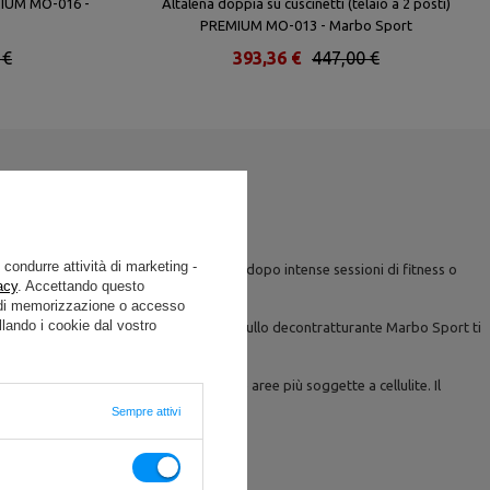
EMIUM MO-016 -
Altalena doppia su cuscinetti (telaio a 2 posti)
PREMIUM MO-013 - Marbo Sport
 €
393,36 €
447,00 €
e condurre attività di marketing -
o a sciogliere efficacemente i muscoli dopo intense sessioni di fitness o
acy
. Accettando questo
pidamente.
i di memorizzazione o accesso
lando i cookie dal vostro
nostri rulli sono la soluzione ideale. Un rullo decontratturante Marbo Sport ti
te la ritenzione idrica e massaggiare le aree più soggette a cellulite. Il
Sempre attivi