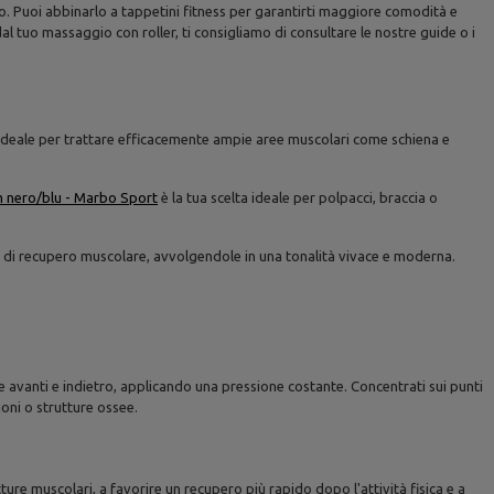
o. Puoi abbinarlo a tappetini fitness per garantirti maggiore comodità e
l tuo massaggio con roller, ti consigliamo di consultare le nostre guide o i
a ideale per trattare efficacemente ampie aree muscolari come schiena e
m nero/blu - Marbo Sport
è la tua scelta ideale per polpacci, braccia o
oni di recupero muscolare, avvolgendole in una tonalità vivace e moderna.
te avanti e indietro, applicando una pressione costante. Concentrati sui punti
oni o strutture ossee.
atture muscolari, a favorire un recupero più rapido dopo l'attività fisica e a