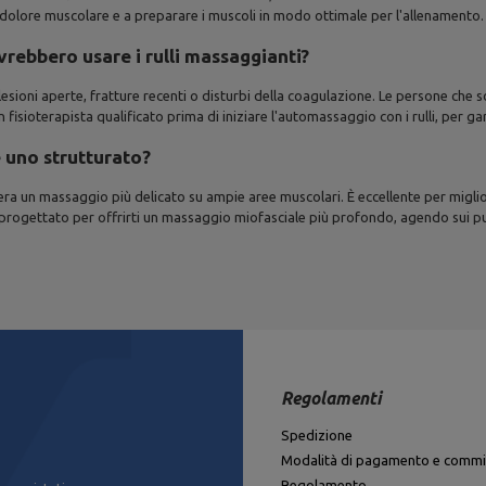
el dolore muscolare e a preparare i muscoli in modo ottimale per l'allenamento.
vrebbero usare i rulli massaggianti?
, lesioni aperte, fratture recenti o disturbi della coagulazione. Le persone c
isioterapista qualificato prima di iniziare l'automassaggio con i rulli, per ga
e uno strutturato?
esidera un massaggio più delicato su ampie aree muscolari. È eccellente per mig
 è progettato per offrirti un massaggio miofasciale più profondo, agendo sui pu
Regolamenti
Spedizione
Modalità di pagamento e commi
Regolamento