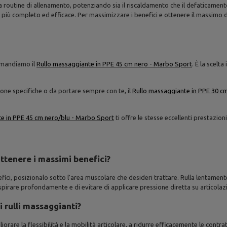
 routine di allenamento, potenziando sia il riscaldamento che il defaticament
 più completo ed efficace. Per massimizzare i benefici e ottenere il massimo da
comandiamo il
Rullo massaggiante in PPE 45 cm nero - Marbo Sport
. È la scelt
zone specifiche o da portare sempre con te, il
Rullo massaggiante in PPE 30 c
e in PPE 45 cm nero/blu - Marbo Sport
ti offre le stesse eccellenti prestazi
ttenere i massimi benefici?
efici, posizionalo sotto l'area muscolare che desideri trattare. Rulla lentamen
pirare profondamente e di evitare di applicare pressione diretta su articolazi
i rulli massaggianti?
liorare la flessibilità e la mobilità articolare, a ridurre efficacemente le contr