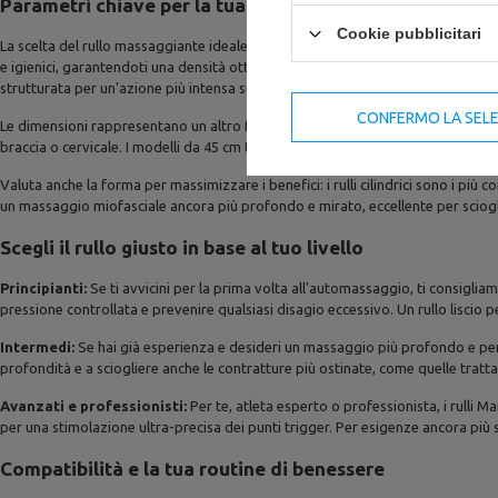
Parametri chiave per la tua scelta
Cookie pubblicitari
La scelta del rullo massaggiante ideale dipende unicamente dalle tue esigenze
e igienici, garantendoti una densità ottimale per un massaggio profondo ed ef
strutturata per un'azione più intensa sui punti trigger e per sciogliere le con
CONFERMO LA SEL
Le dimensioni rappresentano un altro fattore cruciale per l'efficacia del tuo
braccia o cervicale. I modelli da 45 cm ti offrono una superficie d'appoggio p
Valuta anche la forma per massimizzare i benefici: i rulli cilindrici sono i più 
un massaggio miofasciale ancora più profondo e mirato, eccellente per sciogl
Scegli il rullo giusto in base al tuo livello
Principianti:
Se ti avvicini per la prima volta all'automassaggio, ti consiglia
pressione controllata e prevenire qualsiasi disagio eccessivo. Un rullo liscio
Intermedi:
Se hai già esperienza e desideri un massaggio più profondo e pene
profondità e a sciogliere anche le contratture più ostinate, come quelle trat
Avanzati e professionisti:
Per te, atleta esperto o professionista, i rulli
per una stimolazione ultra-precisa dei punti trigger. Per esigenze ancora più s
Compatibilità e la tua routine di benessere