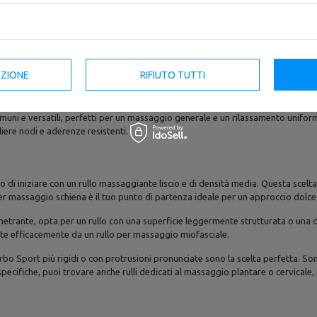
 specifiche. Ti consigliamo di considerare attentamente materiale e densità: i
ficace, senza risultare eccessivamente rigidi. La superficie, a seconda del mo
tratture più profonde.
EZIONE
RIFIUTO TUTTI
 automassaggio. I rulli da 30 cm sono più compatti e maneggevoli, ideali da po
iù ampia, perfetta per trattare aree estese come la schiena o le gambe, assicu
comuni e versatili, perfetti per un massaggio generale e un rilassamento uniforme
iere nodi e aderenze resistenti.
mo di iniziare con un rullo massaggiante liscio e di densità media. Questa scelt
 per massaggio schiena è il tuo punto di partenza ideale per un approccio dolce
trante, opta per un rullo con una superficie leggermente strutturata o una d
tate efficacemente da un rullo per massaggio miofasciale.
 Marbo Sport più rigidi o con protrusioni pronunciate sono la scelta perfetta.
pecifiche, puoi trovare anche rulli dedicati al massaggio plantare o cervicale,