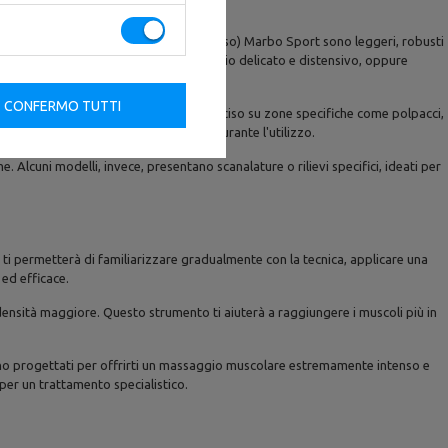
 nostri rulli in PPE (polipropilene espanso) Marbo Sport sono leggeri, robusti
dello, può essere liscia per un massaggio delicato e distensivo, oppure
CONFERMO TUTTI
rtare in viaggio o per un massaggio preciso su zone specifiche come polpacci,
randoti maggiore stabilità e comfort durante l'utilizzo.
. Alcuni modelli, invece, presentano scanalature o rilievi specifici, ideati per
a ti permetterà di familiarizzare gradualmente con la tecnica, applicare una
 ed efficace.
ensità maggiore. Questo strumento ti aiuterà a raggiungere i muscoli più in
 Sono progettati per offrirti un massaggio muscolare estremamente intenso e
 per un trattamento specialistico.