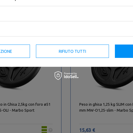
sso degli ultimi 30
Il prezzo più basso degli ultimi 30
giorni: 23,00 €
BESTSELLER
BESTSELLER
EZIONE
RIFIUTO TUTTI
o in Ghisa 2,5kg con foro ø51
Peso in ghisa 1,25 kg SLIM con
OLI - Marbo Sport
mm MW-O1,25-slim - Marbo S
15,63 €