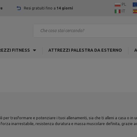
PL
re
Resi gratuiti fino a
14 giorni
IT
EZZI FITNESS
ATTREZZI PALESTRA DA ESTERNO
A
 per trasformare e potenziare i tuoi allenamenti, sia che ti alleni a casa o in
 forza inarrestabile, resistenza duratura e massa muscolare definita, grazie 