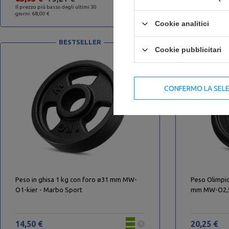
Il prezzo più basso degli ultimi 30
Il prezzo più ba
giorni: 68,00 €
giorni: 122,00 €
Cookie analitici
BESTSELLER
Cookie pubblicitari
CONFERMO LA SEL
Peso in ghisa 1 kg con foro ø31 mm MW-
Peso Olimpic
O1-kier - Marbo Sport
mm MW-O2,5-
14,50 €
20,25 €