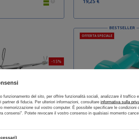
19,25 €
BESTSELLER
OFFERTA SPECIALE
-15%
onsensi
to funzionamento del sito, per offrire funzionalità sociali, analizzare il traffico 
i partner di fiducia. Per ulteriori informazioni, consultare
informativa sulla priv
ro memorizzazione sul vostro computer. È possibile specificare le condizion
ionica 180 cm UF-G180-OLI-CH
Manubrio in vinile da 2,5 kg -
ra consensi". Potete revocare il vostro consenso in qualsiasi momento cancel
cessari)
135,90 €
21,93 €
25,80 €