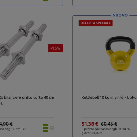
NUOVO
OFFERTA SPECIALE
-15%
x bilanciere dritto corta 40 cm
Kettlebell 10 kg in vinile - UpF
rt
4,90 €
51,38 €
60,45 €
sso degli ultimi 30
Il prezzo più basso degli ultimi 30
giorni: 54,00 €