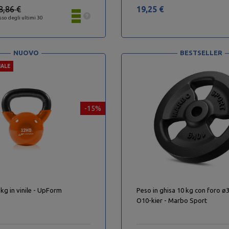
8,86 €
19,25 €
sso degli ultimi 30
NUOVO
BESTSELLER
IALE
-15%
 kg in vinile - UpForm
Peso in ghisa 10 kg con foro
O10-kier - Marbo Sport