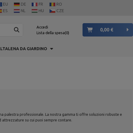
EU
DE
FR
RO
ES
NL
HU
CZE
Accedi
0,00 €
Lista della spesa
0
LTALENA DA GIARDINO
 una palestra professionale. La nostra gamma ti offre soluzioni robuste e
ad attrezzature su cui puoi sempre contare.