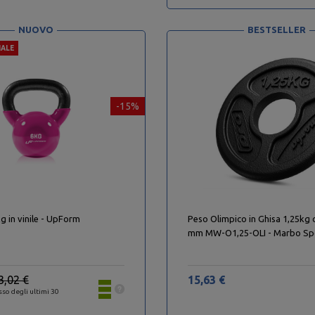
NUOVO
BESTSELLER
IALE
-15%
kg in vinile - UpForm
Peso Olimpico in Ghisa 1,25kg 
mm MW-O1,25-OLI - Marbo Sp
3,02 €
15,63 €
sso degli ultimi 30