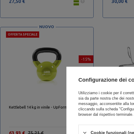
27,50 €
30,00 €
NUOVO
OFFERTA SPECIALE
-15%
Configurazione dei c
Utilizziamo i cookie per il corret
sia da parte nostra che dei nostr
messaggio, acconsentite alla lo
Kettlebell 14 kg in vinile - UpForm
Barra Olimp
cliccando sulla scheda "Configu
- UpForm
browser dal rispettivo terminale.
Cookie funzionali (ne
63,93 €
75,21 €
115,52 €