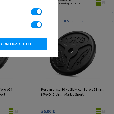
Il prezzo più basso degli ultimi 30
giorni: 75,00 €
BESTSELLER
CONFERMO TUTTI
 foro ø31
Peso in ghisa 10 kg SLIM con foro ø31 mm
port
MW-O10-slim - Marbo Sport
55,00 €