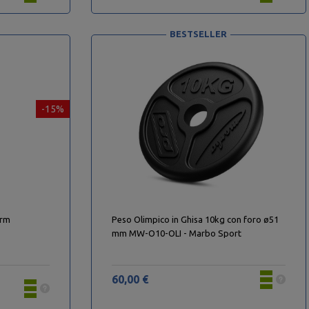
BESTSELLER
-15%
orm
Peso Olimpico in Ghisa 10kg con foro ø51
mm MW-O10-OLI - Marbo Sport
60,00 €