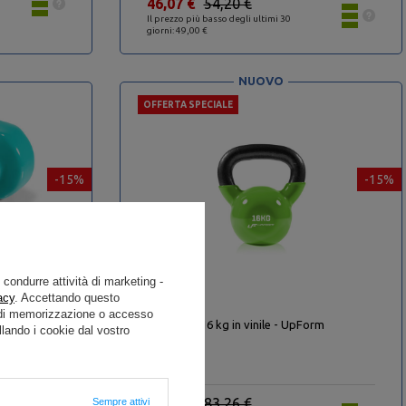
46,07 €
54,20 €
Il prezzo più basso degli ultimi 30
giorni: 49,00 €
NUOVO
OFFERTA SPECIALE
-15%
-15%
e condurre attività di marketing -
acy
. Accettando questo
i di memorizzazione o accesso
 UpForm
Kettlebell 16 kg in vinile - UpForm
lando i cookie dal vostro
70,77 €
83,26 €
Sempre attivi