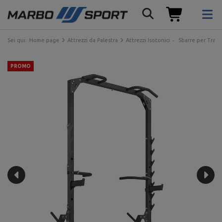
Sei qui:
Home page
Attrezzi da Palestra
Attrezzi Isotonici
Sbarre per Trazi
PROMO