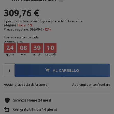
309,76 €
Il prezzo più basso nei 30 giorni precedenti lo sconto:
313,28 €
fino a -1%
Prezzo regolare:
352,00 €
-12%
Fino alla scadenza della
promozione:
24
08
39
09
giorni
ore
minuti
secondi
AL CARRELLO
Aggiungi alla lista della spesa
Aggiungi per confrontare
Garanzia
Home 24 mesi
Resi gratuiti fino a
14 giorni