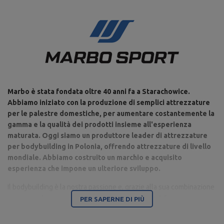
Marbo è stata fondata oltre 40 anni fa a Starachowice.
Abbiamo iniziato con la produzione di semplici attrezzature
per le palestre domestiche, per aumentare costantemente la
gamma e la qualità dei prodotti insieme all'esperienza
maturata. Oggi siamo un produttore leader di attrezzature
per bodybuilding in Polonia, offrendo attrezzature di livello
mondiale. Abbiamo costruito un marchio e acquisito
esperienza che impone un ulteriore sviluppo.
Il bodybuilding è la nostra passione e, grazie alla sua combinazione
con un moderno parco macchine, siamo in grado di fornire
PER SAPERNE DI PIÙ
attrezzature di altissima qualità, realizzate con attenzione ai
dettagli e soprattutto avendo a cuore il tuo comfort e sicurezza.