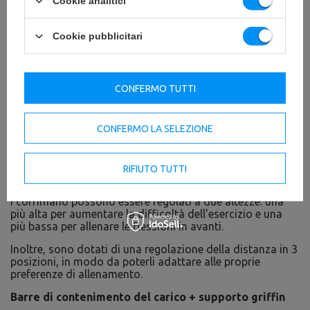
Cookie analitici
Cookie pubblicitari
CONFERMO TUTTI
CONFERMO LA SELEZIONE
Corrimano per le dip
I corrimano regolabili per i dip sono la soluzione ideale
per chi vuole variare la raffinatezza delle flessioni sui
RIFIUTO TUTTI
corrimano.
I corrimano possono essere regolati a due altezze: una
più alta per aumentare la difficoltà dell'esercizio e una
più bassa per allenare le flessioni in avanti.
Inoltre, sono dotati di una regolazione della distanza in 3
posizioni, in modo da poterli adattare alle proprie
preferenze di allenamento.
Barre di contenimento del carico + supporto griffin