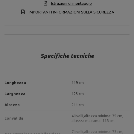
Istruzioni di montaggio
IMPORTANTI INFORMAZIONI SULLA SICUREZZA
Specifiche tecniche
Lunghezza
119 cm
Larghezza
123 cm
Altezza
211 cm
4 livelli,
altezza minima: 75 cm,
convalida
altezza massima: 118 cm
7 livelli,
altezza minima: 73 cm,