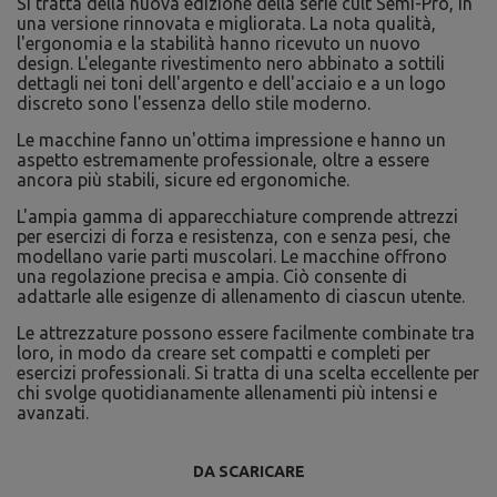
Si tratta della nuova edizione della serie cult Semi-Pro, in
una versione rinnovata e migliorata. La nota qualità,
l'ergonomia e la stabilità hanno ricevuto un nuovo
design. L'elegante rivestimento nero abbinato a sottili
dettagli nei toni dell'argento e dell'acciaio e a un logo
discreto sono l'essenza dello stile moderno.
Le macchine fanno un'ottima impressione e hanno un
aspetto estremamente professionale, oltre a essere
ancora più stabili, sicure ed ergonomiche.
L'ampia gamma di apparecchiature comprende attrezzi
per esercizi di forza e resistenza, con e senza pesi, che
modellano varie parti muscolari. Le macchine offrono
una regolazione precisa e ampia. Ciò consente di
adattarle alle esigenze di allenamento di ciascun utente.
Le attrezzature possono essere facilmente combinate tra
loro, in modo da creare set compatti e completi per
esercizi professionali. Si tratta di una scelta eccellente per
chi svolge quotidianamente allenamenti più intensi e
avanzati.
DA SCARICARE