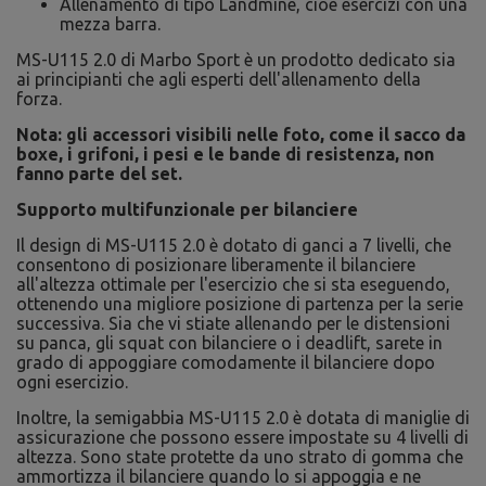
Allenamento di tipo Landmine, cioè esercizi con una
mezza barra.
MS-U115 2.0 di Marbo Sport è un prodotto dedicato sia
ai principianti che agli esperti dell'allenamento della
forza.
Nota: gli accessori visibili nelle foto, come il sacco da
boxe, i grifoni, i pesi e le bande di resistenza, non
fanno parte del set.
Supporto multifunzionale per bilanciere
Il design di MS-U115 2.0 è dotato di ganci a 7 livelli, che
consentono di posizionare liberamente il bilanciere
all'altezza ottimale per l'esercizio che si sta eseguendo,
ottenendo una migliore posizione di partenza per la serie
successiva. Sia che vi stiate allenando per le distensioni
su panca, gli squat con bilanciere o i deadlift, sarete in
grado di appoggiare comodamente il bilanciere dopo
ogni esercizio.
Inoltre, la semigabbia MS-U115 2.0 è dotata di maniglie di
assicurazione che possono essere impostate su 4 livelli di
altezza. Sono state protette da uno strato di gomma che
ammortizza il bilanciere quando lo si appoggia e ne