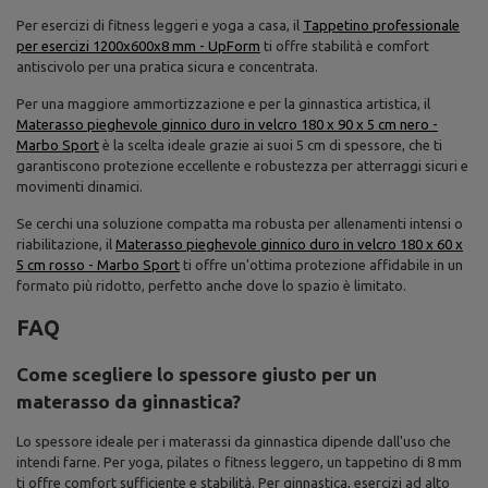
Per esercizi di fitness leggeri e yoga a casa, il
Tappetino professionale
per esercizi 1200x600x8 mm - UpForm
ti offre stabilità e comfort
antiscivolo per una pratica sicura e concentrata.
Per una maggiore ammortizzazione e per la ginnastica artistica, il
Materasso pieghevole ginnico duro in velcro 180 x 90 x 5 cm nero -
Marbo Sport
è la scelta ideale grazie ai suoi 5 cm di spessore, che ti
garantiscono protezione eccellente e robustezza per atterraggi sicuri e
movimenti dinamici.
Se cerchi una soluzione compatta ma robusta per allenamenti intensi o
riabilitazione, il
Materasso pieghevole ginnico duro in velcro 180 x 60 x
5 cm rosso - Marbo Sport
ti offre un'ottima protezione affidabile in un
formato più ridotto, perfetto anche dove lo spazio è limitato.
FAQ
Come scegliere lo spessore giusto per un
materasso da ginnastica?
Lo spessore ideale per i materassi da ginnastica dipende dall'uso che
intendi farne. Per yoga, pilates o fitness leggero, un tappetino di 8 mm
ti offre comfort sufficiente e stabilità. Per ginnastica, esercizi ad alto