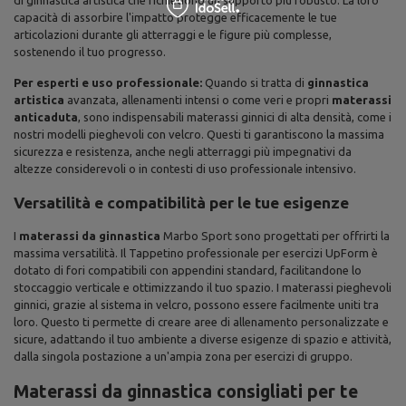
di ginnastica artistica che richiedono un supporto più robusto. La loro
capacità di assorbire l'impatto protegge efficacemente le tue
articolazioni durante gli atterraggi e le figure più complesse,
sostenendo il tuo progresso.
Per esperti e uso professionale:
Quando si tratta di
ginnastica
artistica
avanzata, allenamenti intensi o come veri e propri
materassi
anticaduta
, sono indispensabili materassi ginnici di alta densità, come i
nostri modelli pieghevoli con velcro. Questi ti garantiscono la massima
sicurezza e resistenza, anche negli atterraggi più impegnativi da
altezze considerevoli o in contesti di uso professionale intensivo.
Versatilità e compatibilità per le tue esigenze
I
materassi da ginnastica
Marbo Sport sono progettati per offrirti la
massima versatilità. Il Tappetino professionale per esercizi UpForm è
dotato di fori compatibili con appendini standard, facilitandone lo
stoccaggio verticale e ottimizzando il tuo spazio. I materassi pieghevoli
ginnici, grazie al sistema in velcro, possono essere facilmente uniti tra
loro. Questo ti permette di creare aree di allenamento personalizzate e
sicure, adattando il tuo ambiente a diverse esigenze di spazio e attività,
dalla singola postazione a un'ampia zona per esercizi di gruppo.
Materassi da ginnastica consigliati per te