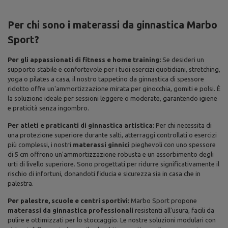
Per chi sono i materassi da ginnastica Marbo
Sport?
Per gli appassionati di fitness e home training:
Se desideri un
supporto stabile e confortevole per i tuoi esercizi quotidiani, stretching,
yoga o pilates a casa, il nostro tappetino da ginnastica di spessore
ridotto offre un'ammortizzazione mirata per ginocchia, gomiti e polsi. È
la soluzione ideale per sessioni leggere o moderate, garantendo igiene
e praticità senza ingombro.
Per atleti e praticanti di ginnastica artistica:
Per chi necessita di
una protezione superiore durante salti, atterraggi controllati o esercizi
più complessi, i nostri
materassi ginnici
pieghevoli con uno spessore
di 5 cm offrono un'ammortizzazione robusta e un assorbimento degli
urti di livello superiore. Sono progettati per ridurre significativamente il
rischio di infortuni, donandoti fiducia e sicurezza sia in casa che in
palestra.
Per palestre, scuole e centri sportivi:
Marbo Sport propone
materassi da ginnastica professionali
resistenti all'usura, facili da
pulire e ottimizzati per lo stoccaggio. Le nostre soluzioni modulari con