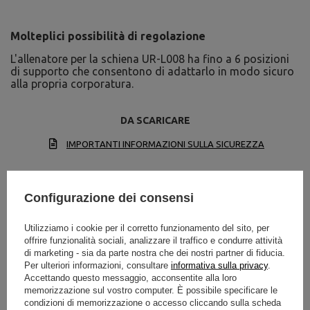
Molteplici possibilità di regolazione
L'allenatore per la schiena UR-L008 ha fino a 6 posizioni
di supporto che consentono di adattarlo in modo sicuro
alla propria corporatura.
DA SCARICARE
IMPORTANTI INFORMAZIONI SULLA SICUREZZA
Configurazione dei consensi
Utilizziamo i cookie per il corretto funzionamento del sito, per
offrire funzionalità sociali, analizzare il traffico e condurre attività
Specifiche tecniche
di marketing - sia da parte nostra che dei nostri partner di fiducia.
Per ulteriori informazioni, consultare
informativa sulla privacy
.
Accettando questo messaggio, acconsentite alla loro
memorizzazione sul vostro computer. È possibile specificare le
condizioni di memorizzazione o accesso cliccando sulla scheda
Altezza
64 - 85 cm