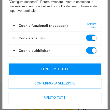
"Configura consensi". Potete revocare il vostro consenso in
qualsiasi momento cancellando i cookie dal vostro browser dal
Larghezza
89 cm
rispettivo terminale.
Lunghezza
124 cm
Sempre
Cookie funzionali (necessari)
Peso
55 kg
attivi
Carico massimo
350 kg
Cookie analitici
2
Area occupata
1,1 m
Cookie pubblicitari
Profil
125 x 60 x 3 mm
Colore della tappezzeria
nero
VEDI TUTTI I PARAMETRI
CONFERMO TUTTI
Colore del telaio
nero
Regolazione dello schienale
6 posizioni
CONFERMO LA SELEZIONE
Scrivi la tua recensione
RIFIUTO TUTTI
Ente responsabile di questo prodotto nell'UE
Tua valutazione:
Indirizzo:
Boczna 41