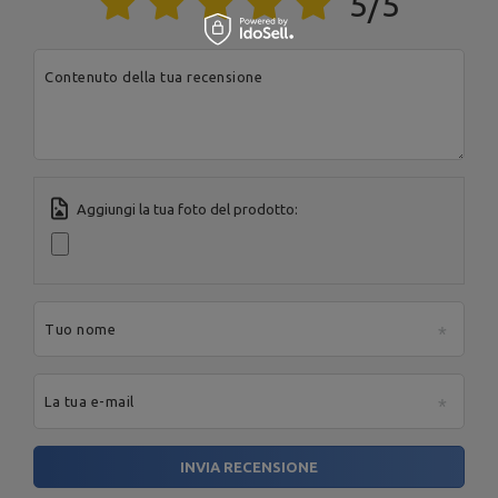
5/5
Codice postale:
27-
200
MARBO Ulikowski
Produttore
Città:
Starachowice
Spółka Komandytowa
Paese:
Poland
Contenuto della tua recensione
Indirizzo e-mail:
serwis@marbosport.eu
Aggiungi la tua foto del prodotto:
Tuo nome
La tua e-mail
INVIA RECENSIONE