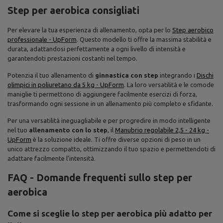
Step per aerobica consigliati
Per elevare la tua esperienza di allenamento, opta per lo
Step aerobico
professionale - UpForm
. Questo modello ti offre la massima stabilità e
durata, adattandosi perfettamente a ogni livello di intensità e
garantendoti prestazioni costanti nel tempo.
Potenzia il tuo allenamento di
ginnastica con step
integrando i
Dischi
olimpici in poliuretano da 5 kg - UpForm
. La loro versatilità e le comode
maniglie ti permettono di aggiungere facilmente esercizi di forza,
trasformando ogni sessione in un allenamento più completo e sfidante.
Per una versatilità ineguagliabile e per progredire in modo intelligente
nel tuo
allenamento con lo step
, il
Manubrio regolabile 2,5 - 24 kg -
UpForm
è la soluzione ideale. Ti offre diverse opzioni di peso in un
unico attrezzo compatto, ottimizzando il tuo spazio e permettendoti di
adattare facilmente l'intensità.
FAQ - Domande frequenti sullo step per
aerobica
Come si sceglie lo step per aerobica più adatto per