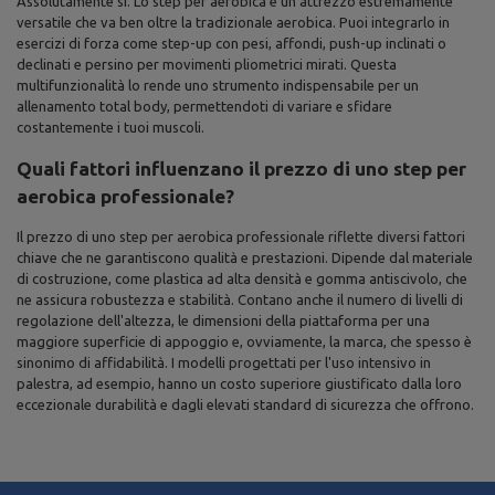
Assolutamente sì. Lo step per aerobica è un attrezzo estremamente
versatile che va ben oltre la tradizionale aerobica. Puoi integrarlo in
esercizi di forza come step-up con pesi, affondi, push-up inclinati o
declinati e persino per movimenti pliometrici mirati. Questa
multifunzionalità lo rende uno strumento indispensabile per un
allenamento total body, permettendoti di variare e sfidare
costantemente i tuoi muscoli.
Quali fattori influenzano il prezzo di uno step per
aerobica professionale?
Il prezzo di uno step per aerobica professionale riflette diversi fattori
chiave che ne garantiscono qualità e prestazioni. Dipende dal materiale
di costruzione, come plastica ad alta densità e gomma antiscivolo, che
ne assicura robustezza e stabilità. Contano anche il numero di livelli di
regolazione dell'altezza, le dimensioni della piattaforma per una
maggiore superficie di appoggio e, ovviamente, la marca, che spesso è
sinonimo di affidabilità. I modelli progettati per l'uso intensivo in
palestra, ad esempio, hanno un costo superiore giustificato dalla loro
eccezionale durabilità e dagli elevati standard di sicurezza che offrono.