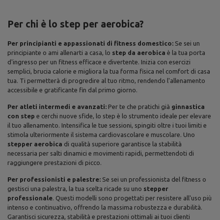
Per chi è lo step per aerobica?
Per principianti e appassionati di fitness domestico:
Se sei un
principiante o ami allenarti a casa, lo
step da aerobica
è la tua porta
d'ingresso per un fitness efficace e divertente. Inizia con esercizi
semplici, brucia calorie e migliora la tua forma fisica nel comfort di casa
tua. Ti permetterà di progredire al tuo ritmo, rendendo l'allenamento
accessibile e gratificante fin dal primo giorno.
Per atleti intermedi e avanzati:
Per te che pratichi già
ginnastica
con step
e cerchi nuove sfide, lo step è lo strumento ideale per elevare
il tuo allenamento. Intensifica le tue sessioni, spingiti oltre i tuoi limiti e
stimola ulteriormente il sistema cardiovascolare e muscolare. Uno
stepper aerobica
di qualità superiore garantisce la stabilità
necessaria per salti dinamici e movimenti rapidi, permettendoti di
raggiungere prestazioni di picco.
Per professionisti e palestre:
Se sei un professionista del fitness o
gestisci una palestra, la tua scelta ricade su uno
stepper
professionale
. Questi modelli sono progettati per resistere all'uso più
intenso e continuativo, offrendo la massima robustezza e durabilità.
Garantisci sicurezza, stabilità e prestazioni ottimali ai tuoi clienti