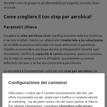
durante i corsi di gruppo e gli allenamenti più esigenti, sessione dopo
sessione.
Come scegliere il tuo step per aerobica?
Parametri chiave
Scegliere lo
step aerobica
ideale significa investire nella tua sicurezza
e nei tuoi risultati. Valuta con attenzione il
materiale e la robustezza
:
un modello in plastica rinforzata con base antiscivolo ti garantisce
stabilità eccezionale e una lunga durata, proteggendoti durante ogni
movimento. Verifica la
capacità di carico
massima; questo ti assicura
che lo step sia sempre sicuro e affidabile, specialmente se intendi
utilizzarlo con pesi o se hai una corporatura più robusta.
La versatilità è fondamentale: opta per uno
step per aerobica
con
altezza regolabile
. La possibilità di modificare l'altezza su più livelli
(es. 10 cm, 15 cm, 20 cm) ti permette di adattare ogni esercizio alla tua
Configurazione dei consensi
intensità desiderata e di progredire costantemente. Questa
caratteristica è cruciale per mantenere l'allenamento stimolante e
Utilizziamo i cookie per il corretto funzionamento del sito, per
personalizzato, evitando la monotonia e massimizzando i benefici.
offrire funzionalità sociali, analizzare il traffico e condurre attività
di marketing - sia da parte nostra che dei nostri partner di fiducia.
Non sottovalutare le
dimensioni della piattaforma
. Una superficie
Per ulteriori informazioni, consultare
informativa sulla privacy
.
ampia ti offre uno spazio sicuro e confortevole per entrambi i piedi,