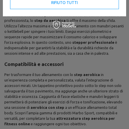
RIFIUTO TUTTI
l'allenamento dinamico e stimolante.
Per utenti avanzati e professionisti:
Se sei un utente avanzato o un
professionista, lo
step da aerobica
ti offre il massimo della sfida.
Utilizza l'altezza massima e combina l'allenamento con manubri pesanti
o kettlebell per spingere i tuoi limiti. Esegui esercizi pliometrici e
sequenze rapide per massimizzare il consumo calorico e sviluppare
forza esplosiva. In questo contesto, uno
stepper professionale
è
indispensabile per garantirti la stabilità e la durabilità richieste da
sessioni intense e ad alte prestazioni, sia a casa che in palestra.
Compatibilità e accessori
Per trasformare il tuo allenamento con lo
step aerobica
in
un'esperienza completa e personalizzata, valuta l'integrazione di
accessori mirati. Un tappetino protettivo posto sotto lo step non solo
salvaguarda il tuo pavimento, ma aggiunge anche un ulteriore strato di
stabilità e sicurezza. L'aggiunta di fasce elastiche e manubri leggeri ti
permetterà di potenziare gli esercizi di forza e tonificazione, elevando
una sessione di
aerobica con step
a un efficace allenamento total
body. Scopri l'ampia gamma di prodotti Marbo Sport, compatibili e
versatili, per completare la tua
attrezzatura step aerobica per
fitness online
e raggiungere ogni tuo obiettivo.