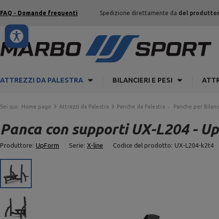
FAQ - Domande frequenti
Spedizione direttamente da
del produtto
ATTREZZI DA PALESTRA
BILANCIERI E PESI
ATTR
Sei qui:
Home page
Attrezzi da Palestra
Panche da Palestra
Panche per Bilanc
Panca con supporti UX-L204 - U
Produttore:
UpForm
Serie:
X-line
Codice del prodotto:
UX-L204-k2t4