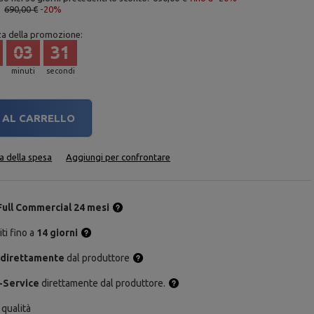
:
690,00 €
-20%
za della promozione:
03
30
minuti
secondi
AL CARRELLO
ta della spesa
Aggiungi per confrontare
Full Commercial 24 mesi
ti fino a
14 giorni
 direttamente
dal produttore
-Service
direttamente dal produttore.
 qualità