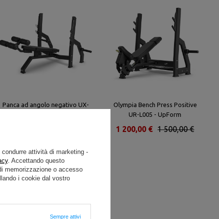
Panca ad angolo negativo UX-
Olympia Bench Press Positive
L208 - UpForm
UR-L005 - UpForm
768,00 €
960,00 €
1 200,00 €
1 500,00 €
e condurre attività di marketing -
acy
. Accettando questo
i di memorizzazione o accesso
lando i cookie dal vostro
Sempre attivi