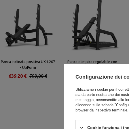
Panca inclinata positiva UX-L207
Panca olimpica regolabile con
- UpForm
supporti UX-L213 - UpForm
639,20 €
799,00 €
1 048,00 €
1 310,00 €
Configurazione dei c
Utilizziamo i cookie per il corret
sia da parte nostra che dei nostr
messaggio, acconsentite alla lo
cliccando sulla scheda "Configu
browser dal rispettivo terminale.
Cookie funzionali (ne