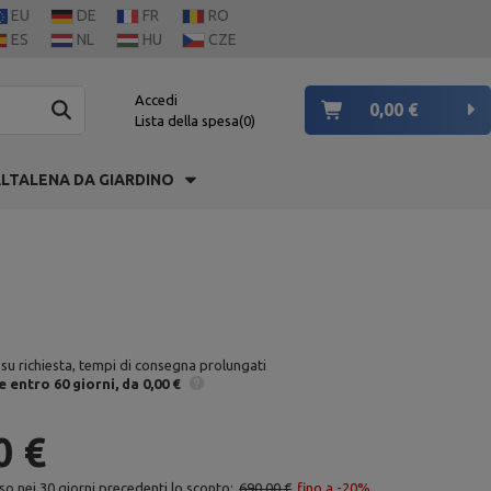
EU
DE
FR
RO
ES
NL
HU
CZE
Accedi
0,00 €
Lista della spesa
0
LTALENA DA GIARDINO
 su richiesta, tempi di consegna prolungati
e
entro 60 giorni
da 0,00 €
0 €
so nei 30 giorni precedenti lo sconto:
690,00 €
fino a -20%