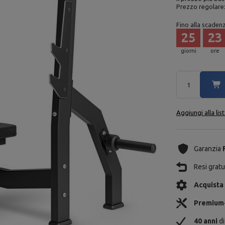
Prezzo regolare
Fino alla scaden
25
23
giorni
ore
Aggiungi alla lis
Garanzia
Resi gratui
Acquista
Premium
40 anni
di