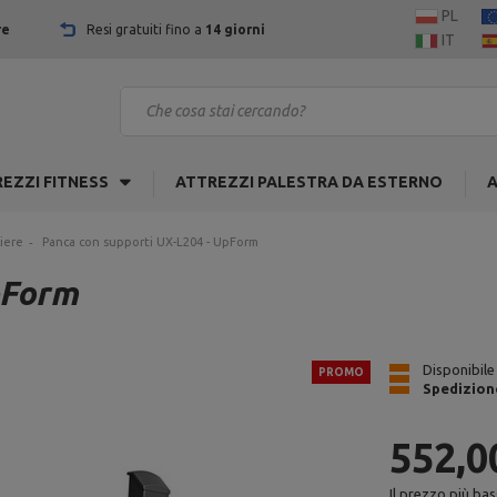
PL
re
Resi gratuiti fino a
14 giorni
IT
EZZI FITNESS
ATTREZZI PALESTRA DA ESTERNO
A
iere
Panca con supporti UX-L204 - UpForm
pForm
Disponibile
PROMO
Spedizion
552,0
Il prezzo più bas