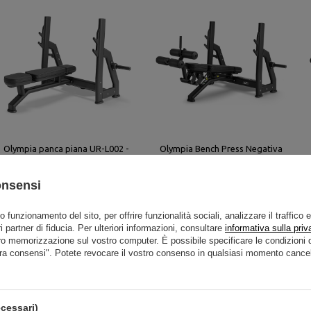
Olympia panca piana UR-L002 -
Olympia Bench Press Negativa
UpForm
UR-L007 - UpForm
1 048,00 €
1 310,00 €
1 312,00 €
1 640,00 €
onsensi
to funzionamento del sito, per offrire funzionalità sociali, analizzare il traffico 
i partner di fiducia. Per ulteriori informazioni, consultare
informativa sulla priv
ro memorizzazione sul vostro computer. È possibile specificare le condizion
ra consensi". Potete revocare il vostro consenso in qualsiasi momento cancel
cessari)