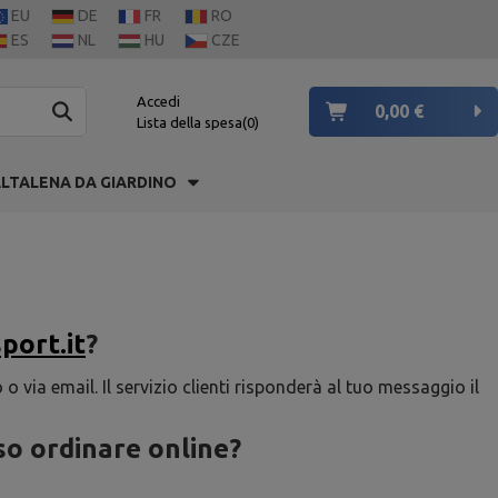
EU
DE
FR
RO
ES
NL
HU
CZE
Accedi
0,00 €
Lista della spesa
0
LTALENA DA GIARDINO
port.it
?
o o via email. Il servizio clienti risponderà al tuo messaggio il
o ordinare online?