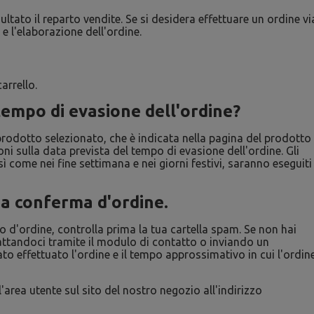
ltato il reparto vendite. Se si desidera effettuare un ordine vi
 e l'elaborazione dell'ordine.
arrello.
 tempo di evasione dell'ordine?
l prodotto selezionato, che è indicata nella pagina del prodotto
i sulla data prevista del tempo di evasione dell'ordine. Gli
sì come nei fine settimana e nei giorni festivi, saranno eseguiti
una conferma d'ordine.
o d'ordine, controlla prima la tua cartella spam. Se non hai
ntattandoci tramite il modulo di contatto o inviando un
ato effettuato l'ordine e il tempo approssimativo in cui l'ordin
'area utente sul sito del nostro negozio all'indirizzo