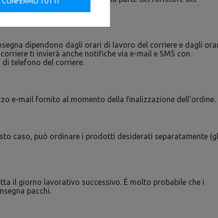
CONFERMO TUTTI
fono del corriere.
segna dipendono dagli orari di lavoro del corriere e dagli orar
 corriere ti invierà anche notifiche via e-mail e SMS con
i telefono del corriere.
izzo e-mail fornito al momento della finalizzazione dell'ordine.
esto caso, può ordinare i prodotti desiderati separatamente (gl
tta il giorno lavorativo successivo. È molto probabile che i
onsegna pacchi.