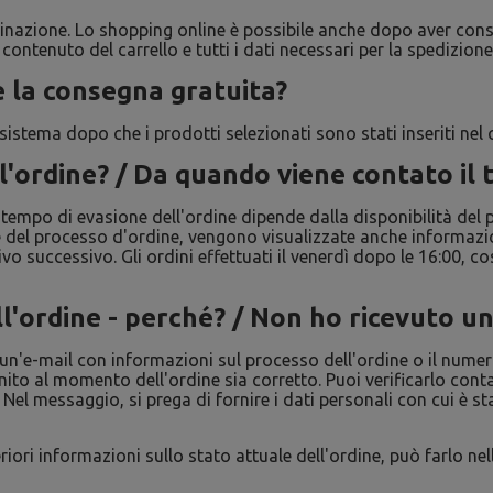
rdinazione. Lo shopping online è possibile anche dopo aver consu
contenuto del carrello e tutti i dati necessari per la spedizione
e la consegna gratuita?
tema dopo che i prodotti selezionati sono stati inseriti nel c
ll'ordine? / Da quando viene contato il
 Il tempo di evasione dell'ordine dipende dalla disponibilità de
e del processo d'ordine, vengono visualizzate anche informazion
vo successivo. Gli ordini effettuati il venerdì dopo le 16:00, co
ell'ordine - perché? / Non ho ricevuto 
 un'e-mail con informazioni sul processo dell'ordine o il numer
ornito al momento dell'ordine sia corretto. Puoi verificarlo co
 Nel messaggio, si prega di fornire i dati personali con cui è st
iori informazioni sullo stato attuale dell'ordine, può farlo nell