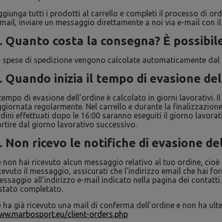
giunga tutti i prodotti al carrello e completi il processo di o
mail, inviare un messaggio direttamente a noi via e-mail con il 
. Quanto costa la consegna? È possibil
 spese di spedizione vengono calcolate automaticamente dal sis
. Quando inizia il tempo di evasione de
 tempo di evasione dell'ordine è calcolato in giorni lavorativi.
giornata regolarmente. Nel carrello e durante la finalizzazion
dini effettuati dopo le 16:00 saranno eseguiti il giorno lavorati
rtire dal giorno lavorativo successivo.
. Non ricevo le notifiche di evasione d
 non hai ricevuto alcun messaggio relativo al tuo ordine, cioè
cevuto il messaggio, assicurati che l'indirizzo email che hai f
ssaggio all'indirizzo e-mail indicato nella pagina dei contatti.
stato completato.
 ha già ricevuto una mail di conferma dell'ordine e non ha ulter
ww.marbosport.eu/client-orders.php