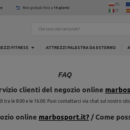
PL
re
Resi gratuiti fino a
14 giorni
IT
EZZI FITNESS
ATTREZZI PALESTRA DA ESTERNO
A
FAQ
rvizio clienti del negozio online
marbos
ì tra le 8:00 e le 16:00. Puoi contattarci via chat sul nostro sit
gozio online
marbosport.it?
/ Come poss