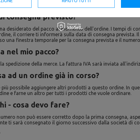
EZIONE
RIFIUTO TUTTI
inestra temporale per la consegna prevista e il numero di tele
di consegna previsto?
na desiderato del pacco al momento dell'ordine. I tempi di con
ne, il corriere ti informerà sulla data di consegna prevista. Il
una finestra temporale per la consegna prevista e il numero d
ea nel mio pacco?
lla spedizione della merce. La fattura IVA sarà inviata all'indir
a ad un ordine già in corso?
 più possibile aggiungere altri prodotti a questo ordine. In qu
ne e farne un altro per tutti i prodotti che vuole ordinare.
hi - cosa devo fare?
e il numero non può essere corretto dopo la prima consegna, aspe
ante ti sarà consegnato il giorno successivo dalla società di c
?