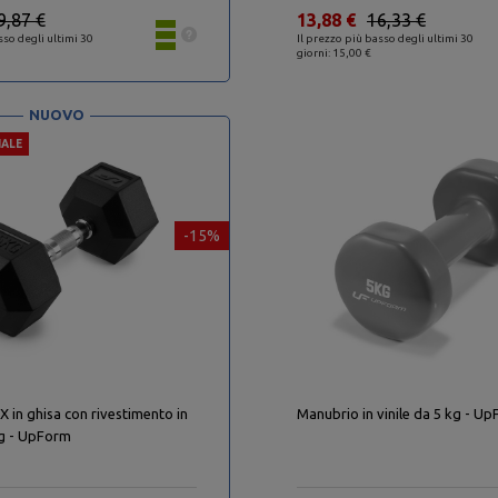
9,87 €
13,88 €
16,33 €
sso degli ultimi 30
Il prezzo più basso degli ultimi 30
giorni: 15,00 €
NUOVO
IALE
-15%
 in ghisa con rivestimento in
Manubrio in vinile da 5 kg - U
g - UpForm