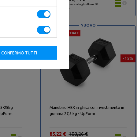
Il prezzo più basso degli ultimi 30
giorni: 83,00 €
NUOVO
OFFERTA SPECIALE
CONFERMO TUTTI
-15%
-15%
2,5-25kg
Manubrio HEX in ghisa con rivestimento in
- UpForm
gomma 27,5 kg - UpForm
85,22 €
100,26 €