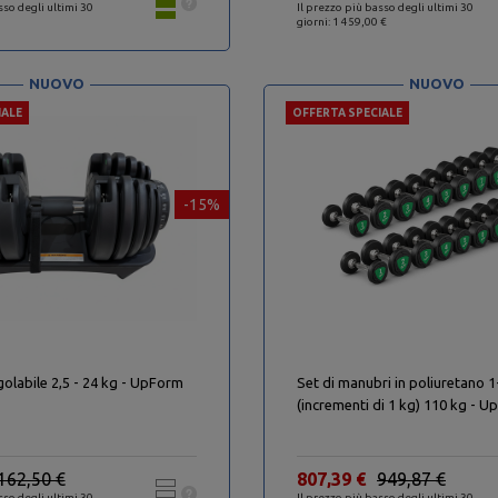
sso degli ultimi 30
Il prezzo più basso degli ultimi 30
giorni: 1 459,00 €
NUOVO
NUOVO
IALE
OFFERTA SPECIALE
-15%
olabile 2,5 - 24 kg - UpForm
Set di manubri in poliuretano 
(incrementi di 1 kg) 110 kg - 
162,50 €
807,39 €
949,87 €
sso degli ultimi 30
Il prezzo più basso degli ultimi 30