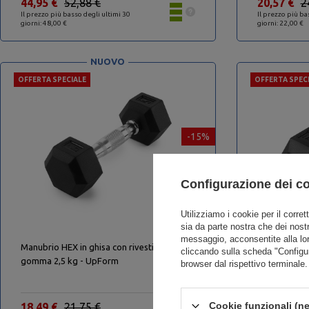
44,95 €
52,88 €
20,57 €
2
Il prezzo più basso degli ultimi 30
Il prezzo più ba
giorni: 48,00 €
giorni: 22,00 €
NUOVO
OFFERTA SPECIALE
OFFERTA SPEC
-15%
Configurazione dei c
Utilizziamo i cookie per il corret
sia da parte nostra che dei nostr
messaggio, acconsentite alla lo
Manubrio HEX in ghisa con rivestimento in
Manubrio HEX
cliccando sulla scheda "Configu
gomma 2,5 kg - UpForm
gomma 17,5 
browser dal rispettivo terminale.
Cookie funzionali (ne
18,49 €
21,75 €
57,60 €
6