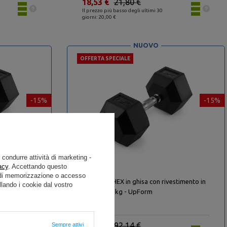
18,53 €
21,80 €
Il prezzo più basso degli ultimi 30
giorni: 20,00 €
NUOVO
OFFERTA SPECIALE
-15%
-15%
e condurre attività di marketing -
acy
. Accettando questo
i di memorizzazione o accesso
stimento in
Manubrio HEX in ghisa con rivestimento in
lando i cookie dal vostro
gomma 25 kg - UpForm
78,32 €
92,14 €
Sempre attivi