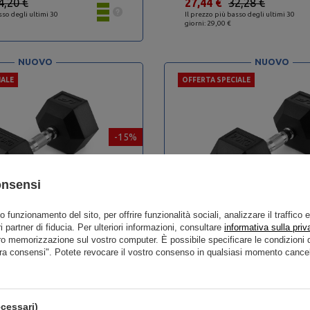
4,20 €
27,44 €
32,28 €
sso degli ultimi 30
Il prezzo più basso degli ultimi 30
giorni: 29,00 €
NUOVO
NUOVO
IALE
OFFERTA SPECIALE
-15%
onsensi
to funzionamento del sito, per offrire funzionalità sociali, analizzare il traffico 
i partner di fiducia. Per ulteriori informazioni, consultare
informativa sulla priv
ro memorizzazione sul vostro computer. È possibile specificare le condizion
 in ghisa con rivestimento in
Manubrio HEX in ghisa con rive
ra consensi". Potete revocare il vostro consenso in qualsiasi momento cancel
kg - UpForm
gomma 20 kg - UpForm
cessari)
7,77 €
64,51 €
75,89 €