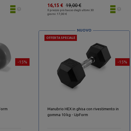
16,15 €
19,00 €
Il prezzo più basso degli ultimi 30
giorni: 17,00 €
NUOVO
OFFERTA SPECIALE
-15%
-15%
pForm
Manubrio HEX in ghisa con rivestimento in
gomma 10 kg - UpForm