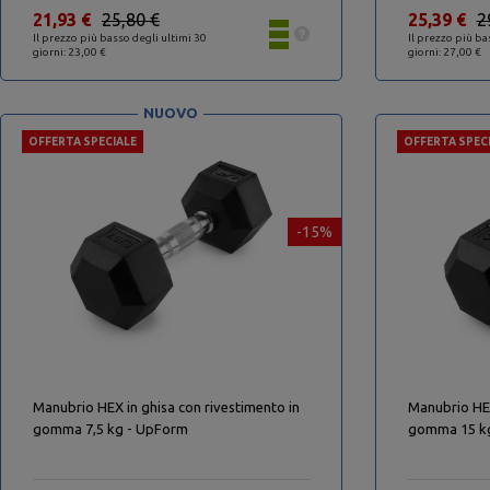
21,93 €
25,80 €
25,39 €
2
Il prezzo più basso degli ultimi 30
Il prezzo più ba
giorni: 23,00 €
giorni: 27,00 €
NUOVO
OFFERTA SPECIALE
OFFERTA SPEC
-15%
Manubrio HEX in ghisa con rivestimento in
Manubrio HEX
gomma 7,5 kg - UpForm
gomma 15 k