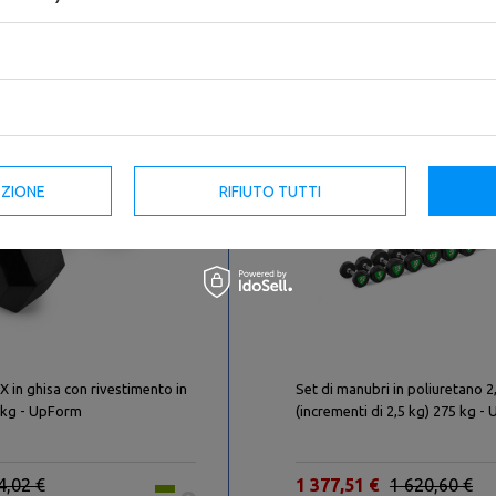
sso degli ultimi 30
Il prezzo più basso degli ultimi 30
giorni: 68,00 €
NUOVO
IALE
EZIONE
RIFIUTO TUTTI
-15%
 in ghisa con rivestimento in
Set di manubri in poliuretano 
kg - UpForm
(incrementi di 2,5 kg) 275 kg 
4,02 €
1 377,51 €
1 620,60 €