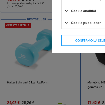
Il prezzo più basso degli ultimi 30
Il prezzo più ba
giorni: 20,00 €
giorni: 61,00 €
Cookie analitici
BESTSELLER
Cookie pubblicitari
OFFERTA SPECIALE
OFFERTA SPEC
CONFERMO LA SEL
-15%
Halteră din vinil 3 kg - UpForm
Manubrio HEX
gomma 22,5 
24,02 €
28,26 €
71,42 €
8