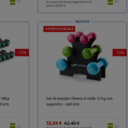
Il prezzo più basso degli ultimi 30
giorni: 90,00 €
NUOVO
OFFERTA SPECIALE
-15%
-15%
1-10kg
Set di manubri fitness in vinile 12 kg con
UpForm
supporto – UpForm
53,04 €
62,40 €
Il prezzo più basso degli ultimi 30