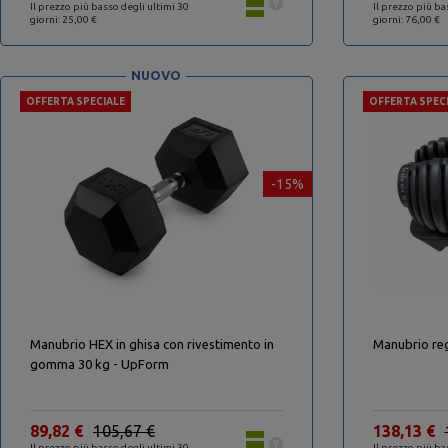
Il prezzo più basso degli ultimi 30
Il prezzo più ba
giorni: 25,00 €
giorni: 76,00 €
NUOVO
OFFERTA SPECIALE
OFFERTA SPEC
-15%
Manubrio HEX in ghisa con rivestimento in
Manubrio reg
gomma 30 kg - UpForm
89,82 €
105,67 €
138,13 €
Il prezzo più basso degli ultimi 30
Il prezzo più ba