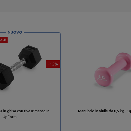
NUOVO
IALE
-15%
 in ghisa con rivestimento in
Manubrio in vinile da 0,5 kg -
 - UpForm