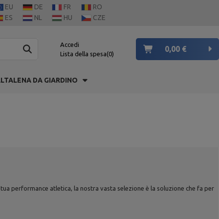
EU
DE
FR
RO
ES
NL
HU
CZE
Accedi
0,00 €
Lista della spesa
0
LTALENA DA GIARDINO
 tua performance atletica, la nostra vasta selezione è la soluzione che fa per