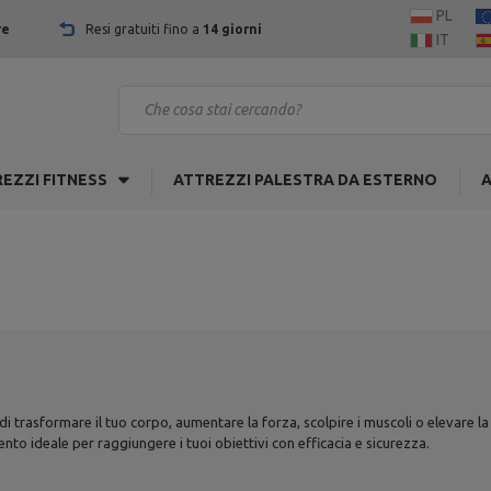
PL
re
Resi gratuiti fino a
14 giorni
IT
EZZI FITNESS
ATTREZZI PALESTRA DA ESTERNO
A
i trasformare il tuo corpo, aumentare la forza, scolpire i muscoli o elevare la
ento ideale per raggiungere i tuoi obiettivi con efficacia e sicurezza.