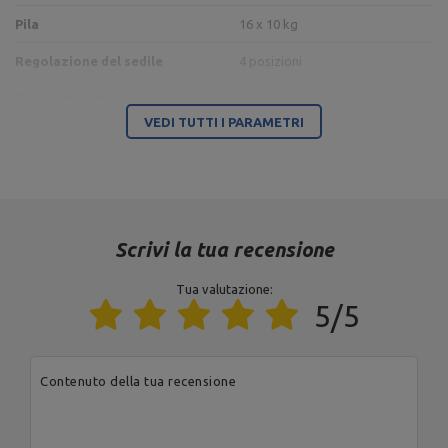
Pila
16 x 10 kg
Regolazione del sedile
4 posizioni
Carico massimo
150 kg
VEDI TUTTI I PARAMETRI
2
Area occupata
1,68 m
80 x 40 x 3 mm,
Profil
120 x 60 x 3 mm
Tipo di carico
pila di pesi
Scrivi la tua recensione
Colore del telaio
antracite metallizzato
Tua valutazione:
Colore della tappezzeria
marrone
5/5
Regolazione dello schienale
3 posizioni
Contenuto della tua recensione
Ente responsabile di questo prodotto nell'UE
Indirizzo:
Boczna 41