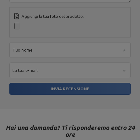
Codice postale:
27-
200
MARBO Ulikowski
Produttore
Città:
Starachowice
Aggiungi la tua foto del prodotto:
Spółka Komandytowa
Paese:
Poland
Indirizzo e-mail:
serwis@marbosport.eu
Tuo nome
La tua e-mail
INVIA RECENSIONE
Hai una domanda? Ti risponderemo entro 24
ore