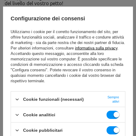
del livello del vostro petto!
Regolazione dello schienale e del sedile
Configurazione dei consensi
La regolazione completa dello schienale e del sedile
garantisce un adattamento al 100% della macchina alla
Utilizziamo i cookie per il corretto funzionamento del sito, per
vostra altezza e postura. Inoltre, rende l'allenamento su
offrire funzionalità sociali, analizzare il traffico e condurre attività
questa macchina estremamente confortevole ed efficace.
di marketing - sia da parte nostra che dei nostri partner di fiducia.
Attrezzate la vostra palestra con la butterfly a doppia
Per ulteriori informazioni, consultare
informativa sulla privacy
.
funzione MP-U224 oggi stesso!
Accettando questo messaggio, acconsentite alla loro
memorizzazione sul vostro computer. È possibile specificare le
condizioni di memorizzazione o accesso cliccando sulla scheda
"Configura consensi". Potete revocare il vostro consenso in
qualsiasi momento cancellando i cookie dal vostro browser dal
rispettivo terminale.
Sempre
Cookie funzionali (necessari)
attivi
Cookie analitici
Cookie pubblicitari