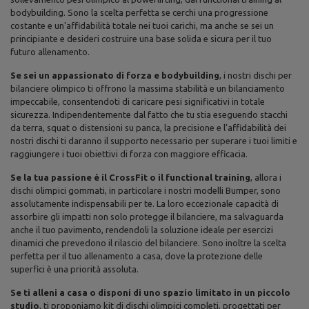
bodybuilding. Sono la scelta perfetta se cerchi una progressione
costante e un'affidabilità totale nei tuoi carichi, ma anche se sei un
principiante e desideri costruire una base solida e sicura per il tuo
futuro allenamento.
Se sei un appassionato di forza e bodybuilding
, i nostri dischi per
bilanciere olimpico ti offrono la massima stabilità e un bilanciamento
impeccabile, consentendoti di caricare pesi significativi in totale
sicurezza. Indipendentemente dal fatto che tu stia eseguendo stacchi
da terra, squat o distensioni su panca, la precisione e l'affidabilità dei
nostri dischi ti daranno il supporto necessario per superare i tuoi limiti e
raggiungere i tuoi obiettivi di forza con maggiore efficacia.
Se la tua passione è il CrossFit o il functional training
, allora i
dischi olimpici gommati, in particolare i nostri modelli Bumper, sono
assolutamente indispensabili per te. La loro eccezionale capacità di
assorbire gli impatti non solo protegge il bilanciere, ma salvaguarda
anche il tuo pavimento, rendendoli la soluzione ideale per esercizi
dinamici che prevedono il rilascio del bilanciere. Sono inoltre la scelta
perfetta per il tuo allenamento a casa, dove la protezione delle
superfici è una priorità assoluta.
Se ti alleni a casa o disponi di uno spazio limitato in un piccolo
studio
, ti proponiamo kit di dischi olimpici completi, progettati per