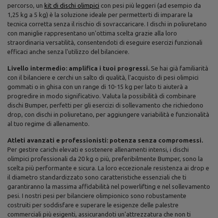
percorso, un
kit di dischi olimpici
con pesi più leggeri (ad esempio da
1,25 kg a 5 kg) è la soluzione ideale per permetterti di imparare la
tecnica corretta senza il rischio di sovraccaricare. I dischi in poliuretano
con maniglie rappresentano un'ottima scelta grazie alla loro
straordinaria versatilità, consentendoti di eseguire esercizi funzionali
efficaci anche senza l'utilizzo del bilanciere.
Livello intermedio: amplifica i tuoi progressi.
Se hai già familiarità
con il bilanciere e cerchi un salto di qualità, l'acquisto di pesi olimpici
gommati o in ghisa con un range di 10-15 kg per lato ti aiuterà a
progredire in modo significativo. Valuta la possibilità di combinare
dischi Bumper, perfetti per gli esercizi di sollevamento che richiedono
drop, con dischi in poliuretano, per aggiungere variabilità e funzionalità
al tuo regime di allenamento.
Atleti avanzati e professionisti: potenza senza compromessi.
Per gestire carichi elevati e sostenere allenamenti intensi, i dischi
olimpici professionali da 20 kg o più, preferibilmente Bumper, sono la
scelta più performante e sicura. La loro eccezionale resistenza ai drop e
il diametro standardizzato sono caratteristiche essenziali che ti
garantiranno la massima affidabilità nel powerlifting e nel sollevamento
pesi. I nostri pesi per bilanciere olimpionico sono robustamente
costruiti per soddisfare e superare le esigenze delle palestre
commerciali più esigenti, assicurandoti un'attrezzatura che non ti