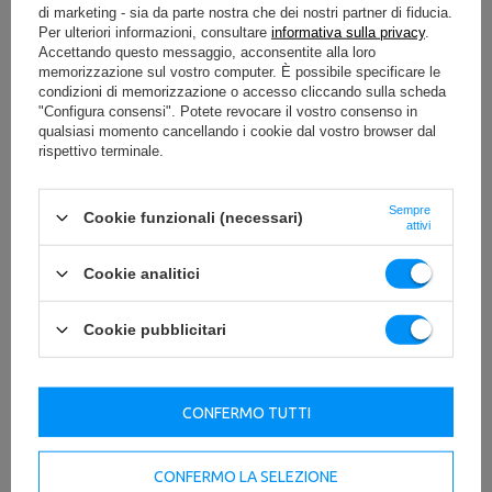
di marketing - sia da parte nostra che dei nostri partner di fiducia.
Per ulteriori informazioni, consultare
informativa sulla privacy
.
Accettando questo messaggio, acconsentite alla loro
memorizzazione sul vostro computer. È possibile specificare le
condizioni di memorizzazione o accesso cliccando sulla scheda
"Configura consensi". Potete revocare il vostro consenso in
qualsiasi momento cancellando i cookie dal vostro browser dal
rispettivo terminale.
Peso Olimpionico in Gomma
20kg MW-Bumper-20KG - Marbo
Sempre
Cookie funzionali (necessari)
attivi
Sport
102,89 €
Cookie analitici
Cookie pubblicitari
Bestseller
CONFERMO TUTTI
CONFERMO LA SELEZIONE