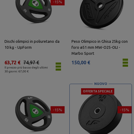
-15%
Dischi olimpici in poliuretano da
Peso Olimpico in Ghisa 25kg con
10 kg - UpForm
foro ø51 mm MW-O25-OLI -
Marbo Sport
63,72 €
74,97 €
150,00 €
Il prezzo più basso degli ultimi
30 giorni: 67,00 €
NUOVO
OFFERTA SPECIALE
-15%
-15%