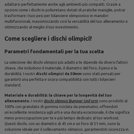
adattarsi perfettamente anche agli ambienti più compatti. Grazie a
opzioni come i dischi in poliuretano dotati di pratiche maniglie, potrai
trasformare i tuoi pesi per bilanciere olimpionico in manubri
multifunzionali, massimizzando così la versatilità del tuo allenamento e
ottimizzando al meglio il tuo investimento.
Come scegliere i dischi olimpici?
Parametri fondamentali per la tua scelta
La selezione dei dischi olimpici più adatti a te dipende da diversi fattori
chiave, che includono il materiale, il diametro del foro, il peso e la
durabilità. I nostri
dischi olimpici da 50mm
sono stati pensati per
garantirti una perfetta e sicura compatibilità con tutti i bilancieri
standard.
Materiale e durabilità: la chiave per la longevità del tuo
allenamento.
I nostri
dischi olimpici Bumper UpForm
sono prodotti al
100% con granulato di gomma riciclata da pneumatici, offrendoti
un'eccellente resistenza agli urti e una durata eccezionale, il che significa
meno preoccupazioni per te e più tempo dedicato al tuo workout.
Questi dischi, con un diametro di 45 cm e un foro di 51 mm, sono la
soluzione ideale per il sollevamento olimpico, garantendoti sicurezza in