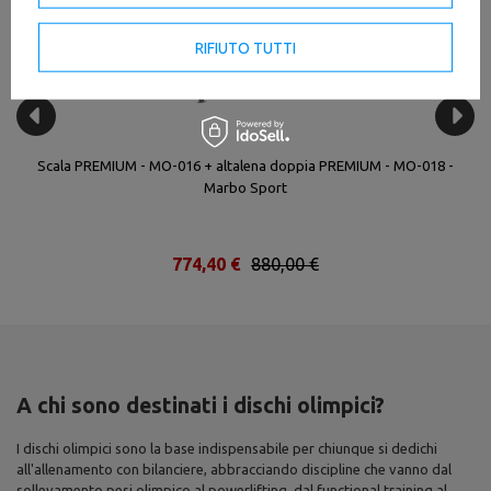
RIFIUTO TUTTI
Scala PREMIUM - MO-016 + altalena doppia PREMIUM - MO-018 -
Marbo Sport
774,40 €
880,00 €
A chi sono destinati i dischi olimpici?
I dischi olimpici sono la base indispensabile per chiunque si dedichi
all'allenamento con bilanciere, abbracciando discipline che vanno dal
sollevamento pesi olimpico al powerlifting, dal functional training al