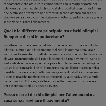
fondamentale che assicura la compatibilità con la maggior parte dei
bilancieri olimpici. I nostri dischi sono stati progettati con fori di 51 mm
o 51,5 mm specificamente per offrirti un accoppiamento ancora più
stabile e senza gioco con il tuo bilanciere, ottimizzando la sicurezza e la
sensazione durante l'allenamento.
Qual è la differenza principale tra dischi olimpici
Bumper e dischi in poliuretano?
La differenza chiave risiede nell'utilizzo e nella composizione. I dischi
olimpici Bumper sono interamente realizzati in gomma granulata e
sono specificamente progettati per resistere a lanci e cadute da altezze
elevate, proteggendo sia il tuo bilanciere che il tuo pavimento. Sono la
scelta ideale e più sicura per te se pratichi sollevamento pesi olimpico o
CrossFit. Al contrario, i dischi in poliuretano, con il loro nucleo in ghisa
rivestito in poliuretano, ti offrono una grande durabilità e spesso sono
dotati di pratiche maniglie per permetterti usi alternativi, ad esempio
come manubri. Tuttavia, a differenza dei Bumper, non sono concepiti
per essere sganciati da altezze elevate.
Posso usare i dischi olimpici per l'allenamento a
casa senza rovinare il pavimento?