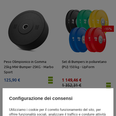
-15%
Peso Olimpionico in Gomma
Set di Bumpers in poliuretano
25kg MW-Bumper-25KG - Marbo
(PU) 150 kg - UpForm
Sport
125,90 €
1 149,46 €
1 352,31 €
Il prezzo più basso degli ultimi
30 giorni: 1 217,00 €
Configurazione dei consensi
Utilizziamo i cookie per il corretto funzionamento del sito, per
offrire funzionalità sociali, analizzare il traffico e condurre attività