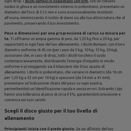
ogni drop. I
dischi olimpici in poliuretano UpForm
, con un robusto
nucleo in ghisa e un rivestimento esterno in poliuretano, presentano un
diametro del foro di 51,5 mm e sono eccezionalmente resistenti
all'usura, minimizzando il rischio di danni sia alla tua attrezzatura che al
pavimento, preservando il tuo investimento.
Peso e dimensioni: per una progressione di carico su misura per
te.
Ti offriamo un'ampia gamma di pesi, da 1,25 kg fino a 20 kg, per
supportarti in ogni fase del tuo allenamento. I dischi Bumper, con il loro
diametro uniforme di 45 cm (per i pesi da 5 kg, 10 kg, 15 kg, 20 kg),
assicurano che, in caso di drop, tutti i dischi tocchino il suolo
contemporaneamente, distribuendo l'energia d'impatto in modo
uniforme e proteggendo sia il bilanciere che il tuo spazio di
allenamento. I dischi in poliuretano, che variano in diametro (da 16 cm
per 1,25 kg a 32 cm per 10 kg) e spessore (da 24 mm a 41 mm),
presentano un'indicazione chiara del peso su ogni piastra,
permettendoti un'identificazione rapida e senza errori. Entrambi i tipi
hanno una tolleranza al peso di circa il 5%, garantendoti precisione e
coerenza nei tuoi carichi.
Scegli il disco giusto per il tuo livello di
allenamento
Principianti: inizia con il piede giusto.
Se sei all'inizio del tuo