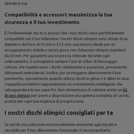
deluderà mai.
Compatibilità e accessori: massimizza la tua
sicurezza e il tuo investimento
È fondamentale che tu ti assicuri che i tuoi dischi siano perfettamente
compatibili con il tuo bilanciere. I nostri dischi olimpici sono dotati di un
diametro del foro di 51 mm o 51,5 mm, una misura ideale per un
accoppiamento stabile e senza gioco con i bilancieri olimpici standard
da 50 mm. Per garantirti una sicurezza ottimale durante ogni
sollevamento, ti consigliamo sempre l'uso di collari di bloccaggio
robusti, che manterranno i dischi saldamente in posizione, prevenendo
slittamenti indesiderati. Inoltre, per proteggere ulteriormente il tuo
pavimento, specialmente quando utilizzi dischi in ghisa o ti alleni in casa,
i tappetini protettivi rappresentano un investimento intelligente che
salvaguarderà le tue superfici. Non dimenticare di valutare anche un
kit
di pesi olimpici
per avere a disposizione una gamma completa di carichi,
pronta per ogni tua esigenza di progressione.
I nostri dischi olimpici consigliati per te
Se cerchi una soluzione eccezionalmente resistente agli impatti e
versatile per il tuo allenamento funzionale, ti raccomandiamo