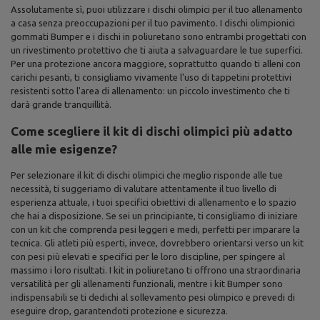
Assolutamente sì, puoi utilizzare i dischi olimpici per il tuo allenamento
a casa senza preoccupazioni per il tuo pavimento. I dischi olimpionici
gommati Bumper e i dischi in poliuretano sono entrambi progettati con
un rivestimento protettivo che ti aiuta a salvaguardare le tue superfici.
Per una protezione ancora maggiore, soprattutto quando ti alleni con
carichi pesanti, ti consigliamo vivamente l'uso di tappetini protettivi
resistenti sotto l'area di allenamento: un piccolo investimento che ti
darà grande tranquillità.
Come scegliere il kit di dischi olimpici più adatto
alle mie esigenze?
Per selezionare il kit di dischi olimpici che meglio risponde alle tue
necessità, ti suggeriamo di valutare attentamente il tuo livello di
esperienza attuale, i tuoi specifici obiettivi di allenamento e lo spazio
che hai a disposizione. Se sei un principiante, ti consigliamo di iniziare
con un kit che comprenda pesi leggeri e medi, perfetti per imparare la
tecnica. Gli atleti più esperti, invece, dovrebbero orientarsi verso un kit
con pesi più elevati e specifici per le loro discipline, per spingere al
massimo i loro risultati. I kit in poliuretano ti offrono una straordinaria
versatilità per gli allenamenti funzionali, mentre i kit Bumper sono
indispensabili se ti dedichi al sollevamento pesi olimpico e prevedi di
eseguire drop, garantendoti protezione e sicurezza.