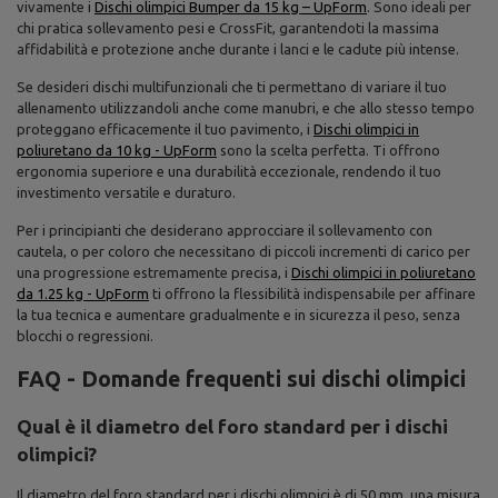
vivamente i
Dischi olimpici Bumper da 15 kg – UpForm
. Sono ideali per
chi pratica sollevamento pesi e CrossFit, garantendoti la massima
affidabilità e protezione anche durante i lanci e le cadute più intense.
Se desideri dischi multifunzionali che ti permettano di variare il tuo
allenamento utilizzandoli anche come manubri, e che allo stesso tempo
proteggano efficacemente il tuo pavimento, i
Dischi olimpici in
poliuretano da 10 kg - UpForm
sono la scelta perfetta. Ti offrono
ergonomia superiore e una durabilità eccezionale, rendendo il tuo
investimento versatile e duraturo.
Per i principianti che desiderano approcciare il sollevamento con
cautela, o per coloro che necessitano di piccoli incrementi di carico per
una progressione estremamente precisa, i
Dischi olimpici in poliuretano
da 1.25 kg - UpForm
ti offrono la flessibilità indispensabile per affinare
la tua tecnica e aumentare gradualmente e in sicurezza il peso, senza
blocchi o regressioni.
FAQ - Domande frequenti sui dischi olimpici
Qual è il diametro del foro standard per i dischi
olimpici?
Il diametro del foro standard per i dischi olimpici è di 50 mm, una misura