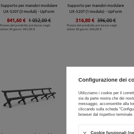
Supporto per manubri modulare
Supporto per manubri modulare
UX-S207 (3 moduli) - UpForm
UX-S207 (1 modulo) - UpForm
841,60 €
1 052,00 €
316,80 €
396,00 €
Prezzo del prodotto più basso negli
Prezzo del prodotto più basso negli
ultimi 30 giorni: 595,00 €
ultimi 30 giorni: 396,00 €
Configurazione dei c
Utilizziamo i cookie per il corret
sia da parte nostra che dei nostr
messaggio, acconsentite alla lo
cliccando sulla scheda "Configu
browser dal rispettivo terminale.
Cookie funzionali (ne