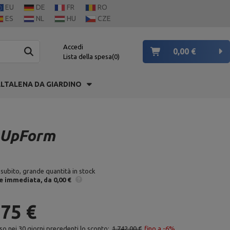
EU
DE
FR
RO
ES
NL
HU
CZE
Accedi
0,00 €
Lista della spesa
0
LTALENA DA GIARDINO
- UpForm
 subito, grande quantità in stock
e
immediata
da 0,00 €
,75 €
so nei 30 giorni precedenti lo sconto:
1 742,00 €
fino a -6%