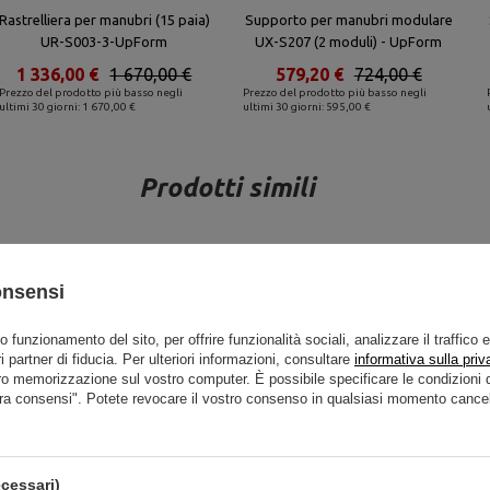
Rastrelliera per manubri (15 paia)
Supporto per manubri modulare
UR-S003-3-UpForm
UX-S207 (2 moduli) - UpForm
1 336,00 €
1 670,00 €
579,20 €
724,00 €
Prezzo del prodotto più basso negli
Prezzo del prodotto più basso negli
ultimi 30 giorni: 1 670,00 €
ultimi 30 giorni: 595,00 €
Prodotti simili
onsensi
to funzionamento del sito, per offrire funzionalità sociali, analizzare il traffico 
i partner di fiducia. Per ulteriori informazioni, consultare
informativa sulla priv
ro memorizzazione sul vostro computer. È possibile specificare le condizion
ra consensi". Potete revocare il vostro consenso in qualsiasi momento cancel
cessari)