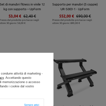
Set di manubri fitness in vinile 12
Supporto per manubri (5 coppie)
kg con supporto – UpForm
UR-S003-1 - UpForm
53,04 €
62,40 €
552,00 €
690,00 €
Prezzo del prodotto più basso negli
Prezzo del prodotto più basso negli
ultimi 30 giorni: 56,00 €
ultimi 30 giorni: 690,00 €
e condurre attività di marketing -
acy
. Accettando questo
i di memorizzazione o accesso
lando i cookie dal vostro
Sempre attivi