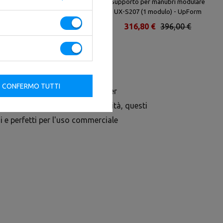
Rastrelliera per manubri (15 paia)
Supporto per manubri modulare
UR-S003-3-UpForm
UX-S207 (1 modulo) - UpForm
1 336,00 €
1 670,00 €
316,80 €
396,00 €
CONFERMO TUTTI
tano è uno strumento perfetto per
astica poliuretanica di alta qualità, questi
i e perfetti per l'uso commerciale