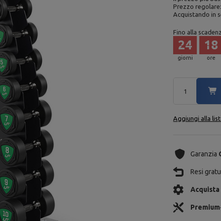
Prezzo regolare
Acquistando in s
Fino alla scaden
24
18
giorni
ore
Aggiungi alla lis
Garanzia
Resi gratui
Acquista
Premium