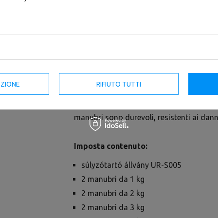
Portamanubri UR-S005 -
Supporto per manubri modulare
UpForm
UX-S207 (3 moduli) - UpForm
444,00 €
555,00 €
841,60 €
1 052,00 €
EZIONE
RIFIUTO TUTTI
Il set UpForm di manubri fissi in poliure
l'allenamento della forza. Realizzati in pl
manubri sono durevoli, resistenti ai dann
Imposta contenuto:
súlyzótartó állvány UR-S005
2 manubri da 1 kg
2 manubri da 2 kg
2 manubri da 3 kg