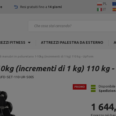
PL
re
Resi gratuiti fino a
14 giorni
IT
EZZI FITNESS
ATTREZZI PALESTRA DA ESTERNO
A
di manubri in poliuretano 1-10kg (incrementi di 1 kg) 110 kg - UpForm
10kg (incrementi di 1 kg) 110 kg 
UFD-SET-110-UR-S005
Disponibile
PROMO
Spedizion
1 644
Il prezzo più bas