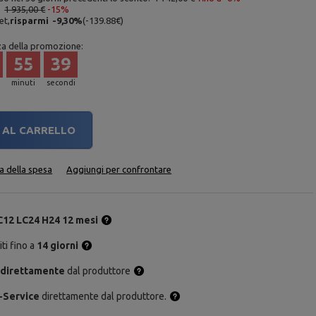
:
1 935,00 €
-15%
et,
risparmi
-9,30
%
(
-139.88
€
)
za della promozione:
55
38
minuti
secondi
AL CARRELLO
ta della spesa
Aggiungi per confrontare
C12 LC24 H24 12 mesi
ti fino a
14 giorni
 direttamente
dal produttore
-Service
direttamente dal produttore.