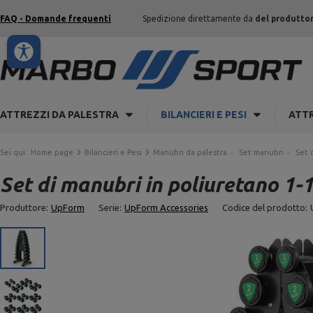
FAQ - Domande frequenti
Spedizione direttamente da
del produtto
ATTREZZI DA PALESTRA
BILANCIERI E PESI
ATTR
Sei qui:
Home page
Bilancieri e Pesi
Manubri da palestra
Set manubri
Set 
Set di manubri in poliuretano 1-
Produttore:
UpForm
Serie:
UpForm Accessories
Codice del prodotto: