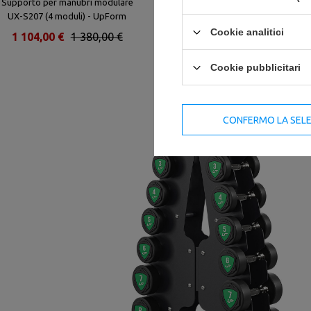
Supporto per manubri modulare
Supporto per manubri (5 coppie)
UX-S207 (4 moduli) - UpForm
UR-S003-1 - UpForm
Cookie analitici
1 104,00 €
1 380,00 €
552,00 €
690,00 €
Cookie pubblicitari
CONFERMO LA SEL