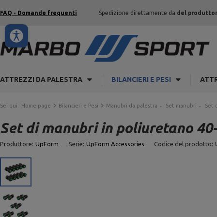
FAQ - Domande frequenti
Spedizione direttamente da
del produtto
ATTREZZI DA PALESTRA
BILANCIERI E PESI
ATTR
Sei qui:
Home page
Bilancieri e Pesi
Manubri da palestra
Set manubri
Set 
Set di manubri in poliuretano 40
Produttore:
UpForm
Serie:
UpForm Accessories
Codice del prodotto: