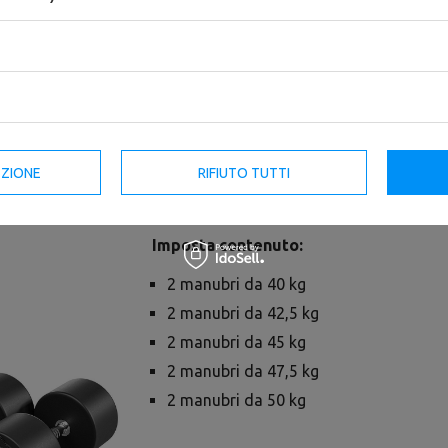
Il set UpForm di manubri fissi in poliure
l'allenamento della forza. Realizzati in pl
EZIONE
RIFIUTO TUTTI
manubri sono durevoli, resistenti ai dann
Imposta contenuto:
2 manubri da 40 kg
2 manubri da 42,5 kg
2 manubri da 45 kg
2 manubri da 47,5 kg
2 manubri da 50 kg