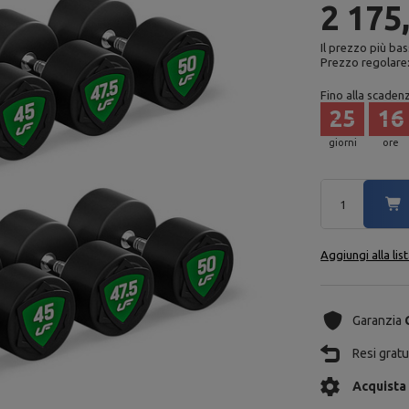
2 175
Il prezzo più bas
Prezzo regolare
Fino alla scaden
25
16
giorni
ore
Aggiungi alla lis
Garanzia
Resi gratui
Acquista