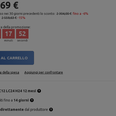
,69 €
so nei 30 giorni precedenti lo sconto:
2 304,00 €
fino a -6%
:
2 559,63 €
-15%
za della promozione:
17
51
minuti
secondi
AL CARRELLO
ta della spesa
Aggiungi per confrontare
C12 LC24 H24 12 mesi
ti fino a
14 giorni
 direttamente
dal produttore