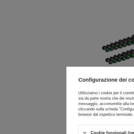
Configurazione dei c
Set di manubri in
2,5-25kg (incremen
Utilizziamo i cookie per il corret
sia da parte nostra che dei nostr
275 kg - U
messaggio, acconsentite alla lo
1 377,51 €
1
cliccando sulla scheda "Configu
browser dal rispettivo terminale.
Cookie funzionali (ne