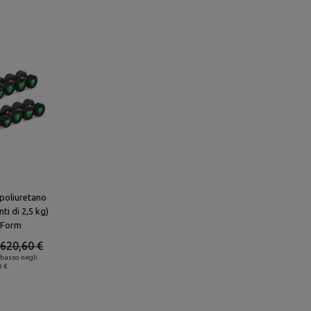
 poliuretano
ti di 2,5 kg)
pForm
 620,60 €
 basso negli
0 €