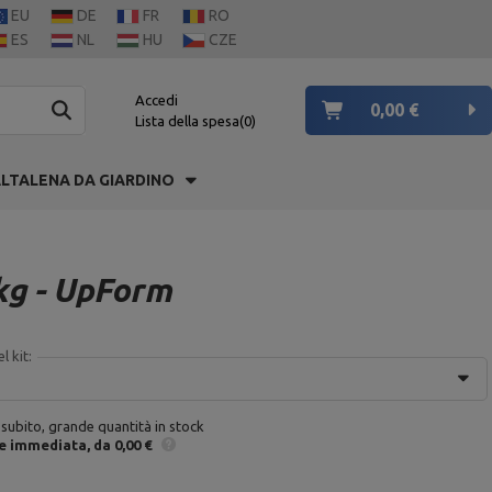
EU
DE
FR
RO
ES
NL
HU
CZE
Accedi
0,00 €
Lista della spesa
0
LTALENA DA GIARDINO
 kg - UpForm
l kit:
 subito, grande quantità in stock
e
immediata
da 0,00 €