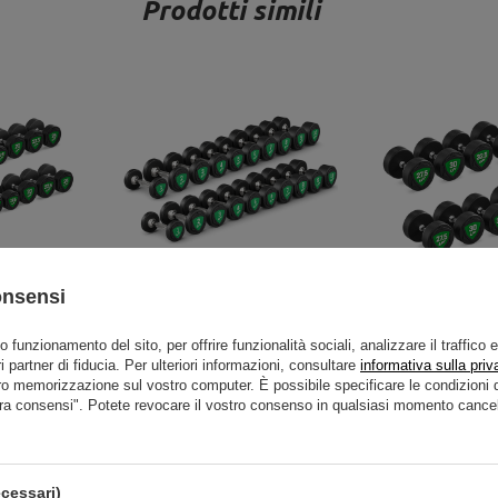
Prodotti simili
onsensi
 poliuretano
Set di manubri in poliuretano 1-
Set di manubri in
ti di 2,5 kg)
10kg (incrementi di 1 kg) 110 kg -
27,5-37,5kg (increme
to funzionamento del sito, per offrire funzionalità sociali, analizzare il traffico 
i partner di fiducia. Per ulteriori informazioni, consultare
informativa sulla priv
pForm
UpForm
325 kg - U
ro memorizzazione sul vostro computer. È possibile specificare le condizion
 620,60 €
807,39 €
949,87 €
1 605,57 €
1
ra consensi". Potete revocare il vostro consenso in qualsiasi momento cancel
cessari)