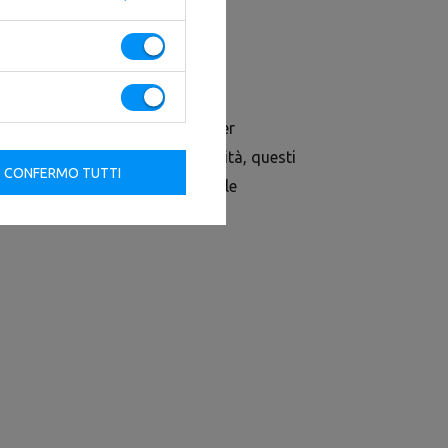
tano è uno strumento perfetto per
astica poliuretanica di alta qualità, questi
CONFERMO TUTTI
i e perfetti per l'uso commerciale