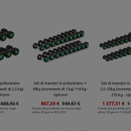
 poliuretano
Set di manubri in poliuretano 1-
Set di manubri in
enti di 2,5 kg)
10kg (incrementi di 1 kg) 110 kg -
2,5-25kg (incremen
pForm
UpForm
275 kg - U
 888,90 €
807,39 €
949,87 €
1 377,51 €
1
 basso negli
Prezzo del prodotto più basso negli
Prezzo del prodotto più
0 €
ultimi 30 giorni: 855,00 €
ultimi 30 giorni: 1 459,0