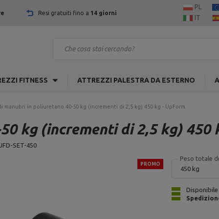
PL
re
Resi gratuiti fino a
14 giorni
IT
EZZI FITNESS
ATTREZZI PALESTRA DA ESTERNO
A
di manubri in poliuretano 40-50 kg (incrementi di 2,5 kg) 450 kg - UpForm
-50 kg (incrementi di 2,5 kg) 450
UFD-SET-450
Peso totale de
PROMO
450 kg
Disponibile
Spedizion