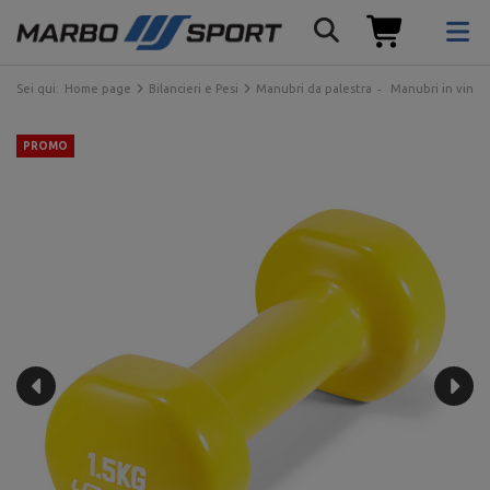
Sei qui:
Home page
Bilancieri e Pesi
Manubri da palestra
Manubri in vinile
PROMO