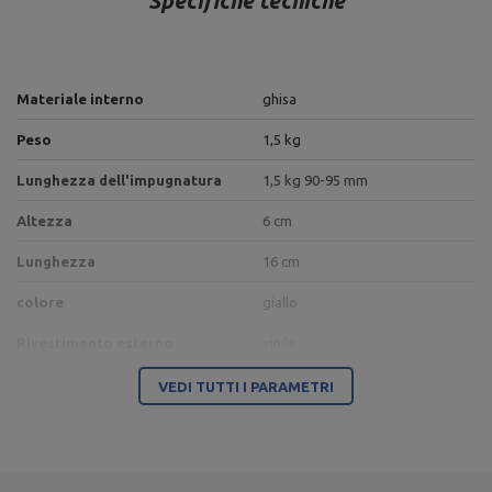
Specifiche tecniche
Materiale interno
ghisa
Peso
1,5 kg
Lunghezza dell'impugnatura
1,5 kg 90-95 mm
Altezza
6 cm
Lunghezza
16 cm
colore
giallo
Rivestimento esterno
vinile
VEDI TUTTI I PARAMETRI
Ente responsabile di questo prodotto nell'UE
Indirizzo:
Boczna 41
Codice postale:
27-