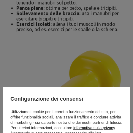
tenendo i manubri sul petto.
Panca piana:
ottima per petto, spalle e tricipiti.
Sollevamento delle braccia:
usa i manubri per
esercitare bicipiti e tricipiti.
Esercizi isolati:
allena i tuoi muscoli in modo
preciso, ad es. esercizi per le spalle o la schiena.
Configurazione dei consensi
Utilizziamo i cookie per il corretto funzionamento del sito, per
offrire funzionalità sociali, analizzare il traffico e condurre attività
di marketing - sia da parte nostra che dei nostri partner di fiducia.
Per ulteriori informazioni, consultare
informativa sulla privacy
.
Accettando questo messaggio, acconsentite alla loro