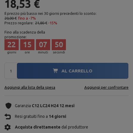
18,53 €
Il prezzo più basso nei 30 giorni precedenti lo sconto:
20,00 €
fino a -7%
Prezzo regolare:
21,80 €
-15%
Fino alla scadenza della
promozione:
22
15
07
49
giorni
ore
minuti
secondi
AL CARRELLO
Aggiungi alla lista della spesa
Aggiungi per confrontare
Garanzia
C12 LC24 H24 12 mesi
Resi gratuiti fino a
14 giorni
Acquista direttamente
dal produttore