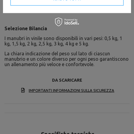
Selezione Bilancia
I manubri in vinile sono disponibili in vari pesi: 0,5 kg, 1
kg, 1,5 kg, 2 kg, 2,5 kg, 3 kg, 4 kg e 5 kg.
La chiara indicazione del peso sul lato di ciascun
manubrio e un colore diverso per ogni peso garantiscono
un allenamento più veloce e confortevole.
DA SCARICARE
IMPORTANTI INFORMAZIONI SULLA SICUREZZA