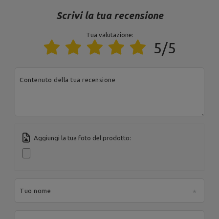
200
Città:
Starachowice
Scrivi la tua recensione
Paese:
Poland
MARBO Ulikowski
Indirizzo e-mail:
Produttore
Spółka Komandytowa
serwis@marbosport.eu
Tua valutazione:
Ente responsabile
MARBO Ulikowski
Indirizzo:
BOCZNA 41
5/5
Spółka Komandytowa
Codice postale:
27-
200
Città:
Starachowice
Paese:
Poland
Contenuto della tua recensione
Indirizzo e-mail:
serwis@marbosport.eu
Aggiungi la tua foto del prodotto:
Tuo nome