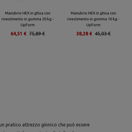
Manubrio HEX in ghisa con
Manubrio HEX in ghisa con
rivestimento in gomma 20 kg -
rivestimento in gomma 10 kg -
UpForm
UpForm
64,51 €
75,89 €
38,28 €
45,03 €
 un pratico attrezzo ginnico che può essere