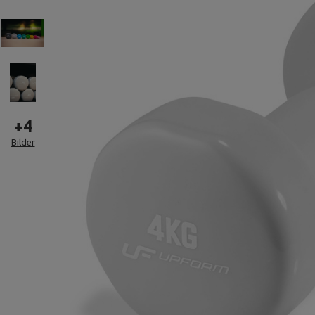
+
4
Bilder