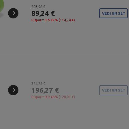
203,98 €
89,24 €
VEDI UN SET
Risparmi
56.25%
(114,74 €)
324,28 €
196,27 €
VEDI UN SET
Risparmi
39.48%
(128,01 €)