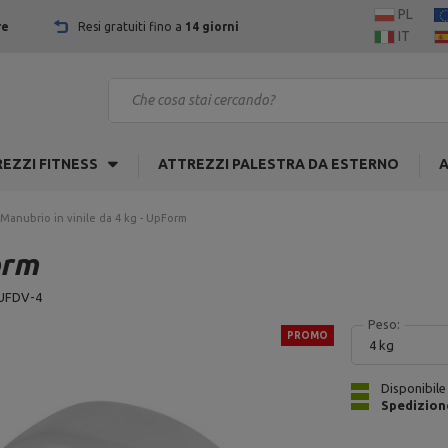
PL
re
Resi gratuiti fino a
14 giorni
IT
EZZI FITNESS
ATTREZZI PALESTRA DA ESTERNO
A
Manubrio in vinile da 4 kg - UpForm
orm
UFDV-4
Peso:
PROMO
4 kg
Disponibile
Spedizion