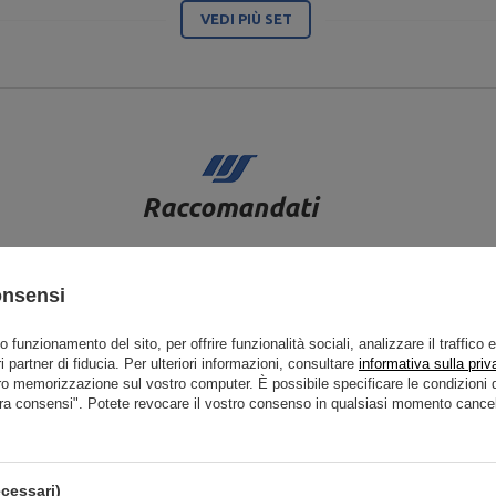
VEDI PIÙ SET
Raccomandati
onsensi
to funzionamento del sito, per offrire funzionalità sociali, analizzare il traffico 
i partner di fiducia. Per ulteriori informazioni, consultare
informativa sulla priv
ro memorizzazione sul vostro computer. È possibile specificare le condizion
ra consensi". Potete revocare il vostro consenso in qualsiasi momento cancel
cessari)