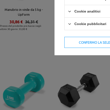
Manubrio in vinile da 5 kg -
Manubrio HEX in ghisa con
Cookie analitici
UpForm
rivestimento in gomma 10 kg -
UpForm
30,86 €
36,31 €
Cookie pubblicitari
Prezzo del prodotto più basso negli
38,28 €
45,03 €
ultimi 30 giorni: 33,00 €
Prezzo del prodotto più basso negli
ultimi 30 giorni: 41,00 €
CONFERMO LA SEL