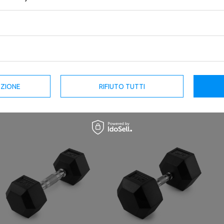
Manubrio HEX in ghisa con
Halteră din vinil 3 kg - UpForm
rivestimento in gomma 12,5 kg -
UpForm
24,02 €
28,26 €
44,95 €
52,88 €
Prezzo del prodotto più basso negli
ultimi 30 giorni: 25,00 €
Prezzo del prodotto più basso negli
ultimi 30 giorni: 48,00 €
EZIONE
RIFIUTO TUTTI
Prodotti simili