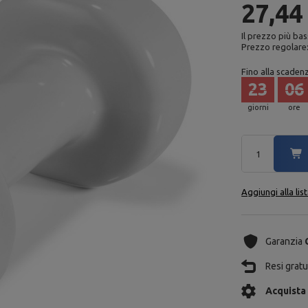
27,44
Il prezzo più bas
Prezzo regolare
Fino alla scaden
23
06
giorni
ore
Aggiungi alla lis
Garanzia
Resi gratui
Acquista