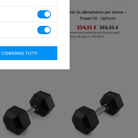
Manubrio HEX in ghisa con
Set da allenamento per donne –
rivestimento in gomma 5 kg -
Power Fit - UpForm
UpForm
334,35 €
393,35 €
25,39 €
29,87 €
Prezzo del prodotto più basso negli
ultimi 30 giorni: 354,00 €
Prezzo del prodotto più basso negli
ultimi 30 giorni: 27,00 €
CONFERMO TUTTI