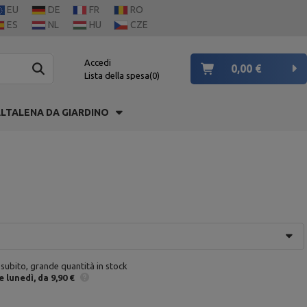
EU
DE
FR
RO
ES
NL
HU
CZE
Accedi
0,00 €
Lista della spesa
0
LTALENA DA GIARDINO
 subito, grande quantità in stock
e
lunedì
da 9,90 €