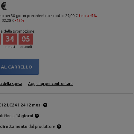
 €
so nei 30 giorni precedenti lo sconto:
29,00 €
fino a -5%
:
32,28 €
-15%
za della promozione:
34
04
minuti
secondi
AL CARRELLO
ta della spesa
Aggiungi per confrontare
C12 LC24 H24 12 mesi
ti fino a
14 giorni
 direttamente
dal produttore