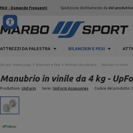
FAQ - Domande frequenti
Spedizione direttamente da
del produtto
ATTREZZI DA PALESTRA
BILANCIERI E PESI
ATTR
Sei qui:
Home page
Bilancieri e Pesi
Manubri da palestra
Manubri in vinile
Manubrio in vinile da 4 kg - UpF
Produttore:
UpForm
Serie:
UpForm Accessories
Codice del prodotto: