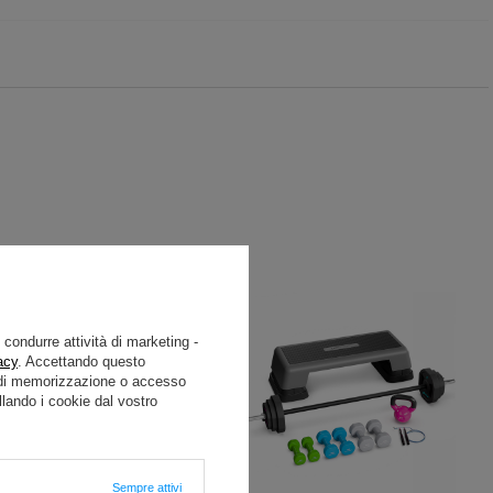
e condurre attività di marketing -
acy
. Accettando questo
i di memorizzazione o accesso
lando i cookie dal vostro
Sempre attivi