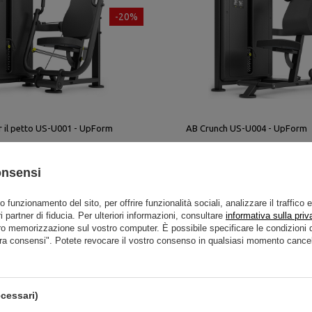
-20%
r il petto US-U001 - UpForm
AB Crunch US-U004 - UpForm
onsensi
2 450,00 €
1 960,00 €
2 450,00 €
sso degli ultimi 30
Il prezzo più basso degli ultimi 30
to funzionamento del sito, per offrire funzionalità sociali, analizzare il traffico 
 €
giorni: 2 176,00 €
i partner di fiducia. Per ulteriori informazioni, consultare
informativa sulla priv
ro memorizzazione sul vostro computer. È possibile specificare le condizion
ra consensi". Potete revocare il vostro consenso in qualsiasi momento cancel
cessari)