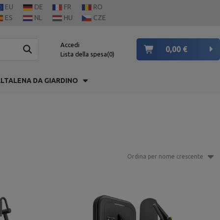
EU
DE
FR
RO
ES
NL
HU
CZE
Accedi
0,00 €
Lista della spesa
0
LTALENA DA GIARDINO
Ordina per nome crescente