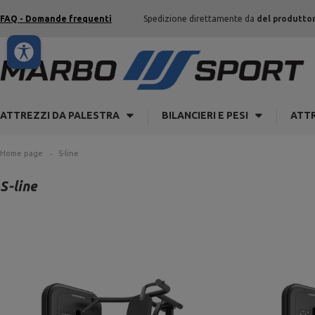
FAQ - Domande frequenti
Spedizione direttamente da
del produtto
ATTREZZI DA PALESTRA
BILANCIERI E PESI
ATTR
Home page
S-line
S-line