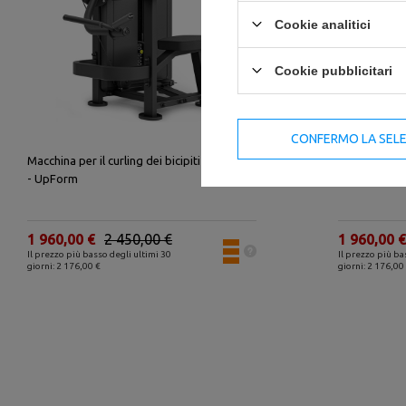
-20%
Cookie analitici
Cookie pubblicitari
CONFERMO LA SEL
Macchina per il curling dei bicipiti US-U007
Macchina per
- UpForm
1 960,00 €
2 450,00 €
1 960,00 €
Il prezzo più basso degli ultimi 30
Il prezzo più ba
giorni: 2 176,00 €
giorni: 2 176,00