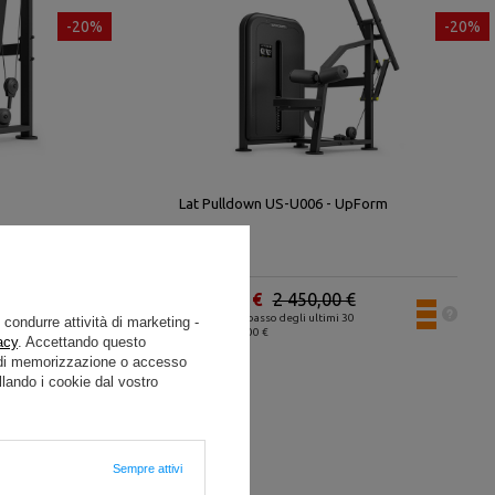
-20%
-20%
Lat Pulldown US-U006 - UpForm
1 960,00 €
2 450,00 €
Il prezzo più basso degli ultimi 30
e condurre attività di marketing -
giorni: 2 176,00 €
acy
. Accettando questo
i di memorizzazione o accesso
lando i cookie dal vostro
Sempre attivi