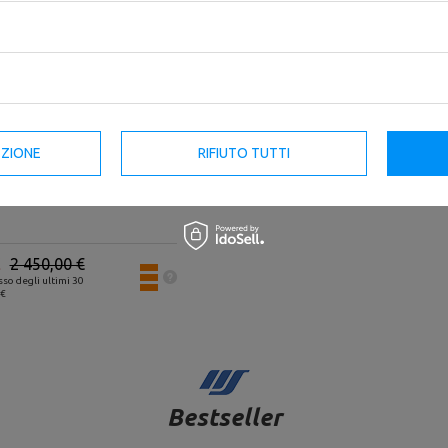
-20%
EZIONE
RIFIUTO TUTTI
 leg curl US-U010 - UpForm
2 450,00 €
sso degli ultimi 30
 €
Bestseller