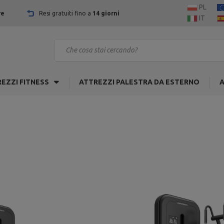
PL
re
Resi gratuiti fino a
14 giorni
IT
EZZI FITNESS
ATTREZZI PALESTRA DA ESTERNO
A