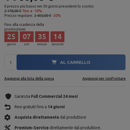
Il prezzo più basso nei 30 giorni precedenti lo sconto:
2 176,00 €
fino a -10%
Prezzo regolare:
2 450,00 €
-20%
Fino alla scadenza della
promozione:
25
07
35
12
giorni
ore
minuti
secondi
AL CARRELLO
Aggiungi alla lista della spesa
Aggiungi per confrontare
Garanzia
Full Commercial 24 mesi
Resi gratuiti fino a
14 giorni
Acquista direttamente
dal produttore
Premium-Service
direttamente dal produttore.