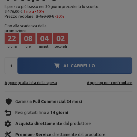
Il prezzo più basso nei 30 giorni precedenti lo sconto:
2 176,00 €
fino a -10%
Prezzo regolare:
2 450,00 €
-20%
Fino alla scadenza della
promozione:
22
08
04
01
giorni
ore
minuti
secondi
AL CARRELLO
Aggiungi alla lista della spesa
Aggiungi per confrontare
Garanzia
Full Commercial 24 mesi
Resi gratuiti fino a
14 giorni
Acquista direttamente
dal produttore
Premium-Service
direttamente dal produttore.