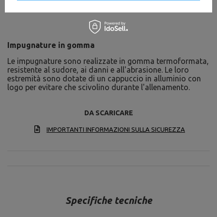
Impugnature in gomma
Le impugnature sono realizzate in gomma termoformata,
resistente al sudore, ai danni e all'abrasione. Le loro
estremità sono dotate di un cappuccio in alluminio con
logo per evitare che scivolino durante l'allenamento.
DA SCARICARE
IMPORTANTI INFORMAZIONI SULLA SICUREZZA
Specifiche tecniche