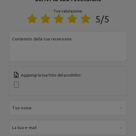
Tua valutazione:
Ente responsabile di questo prodotto nell'UE
5/5
Indirizzo:
Boczna 41
Codice postale:
27-
200
MARBO Ulikowski
Contenuto della tua recensione
Produttore
Città:
Starachowice
Spółka Komandytowa
Paese:
Poland
Indirizzo e-mail:
serwis@marbosport.eu
Aggiungi la tua foto del prodotto:
Tuo nome
La tua e-mail