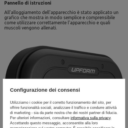
Pannello di istruzioni
All'alloggiamento dell'apparecchio è stato applicato un
grafico che mostra in modo semplice e comprensibile
come utilizzare correttamente l'apparecchio e quali
muscoli vengono allenati.
Configurazione dei consensi
Utilizziamo i cookie per il corretto funzionamento del sito, per
offrire funzionalità sociali, analizzare il traffico e condurre attività
di marketing - sia da parte nostra che dei nostri partner di fiducia.
Per ulteriori informazioni, consultare
informativa sulla privacy
.
Accettando questo messaggio, acconsentite alla loro