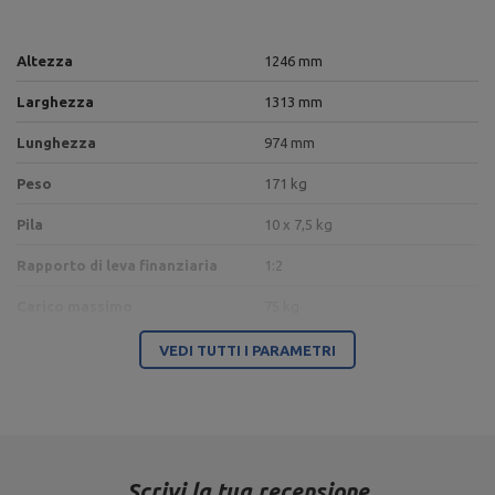
Altezza
1246 mm
Larghezza
1313 mm
Lunghezza
974 mm
Peso
171 kg
Pila
10 x 7,5 kg
Rapporto di leva finanziaria
1:2
Carico massimo
75 kg
Profil
80 x 40 x 3 mm,
rura 50 x 3 mm
VEDI TUTTI I PARAMETRI
Colore del telaio
nero
Colore della tappezzeria
nero
Tipo di carico
pila di pesi
Scrivi la tua recensione