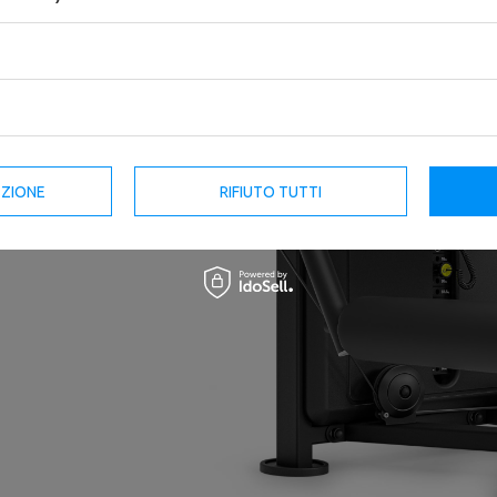
namento dei muscoli
ella coscia.
ella necessità di
EZIONE
RIFIUTO TUTTI
namento dei