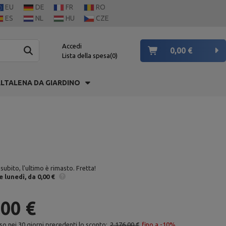
EU
DE
FR
RO
ES
NL
HU
CZE
Accedi
0,00 €
Lista della spesa
0
LTALENA DA GIARDINO
subito, l'ultimo è rimasto. Fretta!
e
lunedì
da 0,00 €
,00 €
so nei 30 giorni precedenti lo sconto:
2 176,00 €
fino a -10%