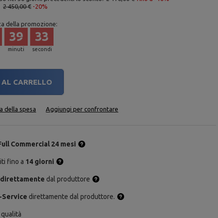
:
2 450,00 €
-20%
za della promozione:
39
32
minuti
secondi
AL CARRELLO
ta della spesa
Aggiungi per confrontare
Full Commercial 24 mesi
ti fino a
14 giorni
 direttamente
dal produttore
-Service
direttamente dal produttore.
 qualità