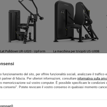
Lat Pulldown UR-U020 - UpForm
La macchina per tricipiti US-U008
- UpForm
2 808,00 €
3 510,00 €
1 960,00 €
2 450,00 €
onsensi
to funzionamento del sito, per offrire funzionalità sociali, analizzare il traffico 
i partner di fiducia. Per ulteriori informazioni, consultare
informativa sulla priv
ro memorizzazione sul vostro computer. È possibile specificare le condizion
ra consensi". Potete revocare il vostro consenso in qualsiasi momento cancel
cessari)