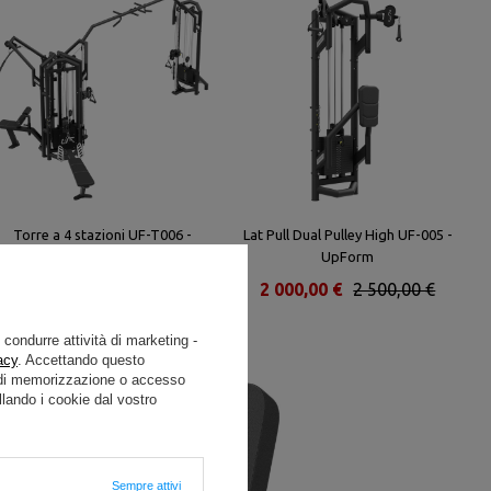
Torre a 4 stazioni UF-T006 -
Lat Pull Dual Pulley High UF-005 -
UpForm
UpForm
7 504,00 €
9 380,00 €
2 000,00 €
2 500,00 €
e condurre attività di marketing -
acy
. Accettando questo
i di memorizzazione o accesso
lando i cookie dal vostro
Sempre attivi