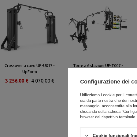
Crossover a cavo UR-U017 -
Torre a 6 stazioni UF-T007 -
UpForm
UpForm
3 256,00 €
4 070,00 €
8 952,00 €
11 190,00 €
Configurazione dei c
Utilizziamo i cookie per il corret
sia da parte nostra che dei nostr
messaggio, acconsentite alla lo
cliccando sulla scheda "Configu
browser dal rispettivo terminale.
Cookie funzionali (ne