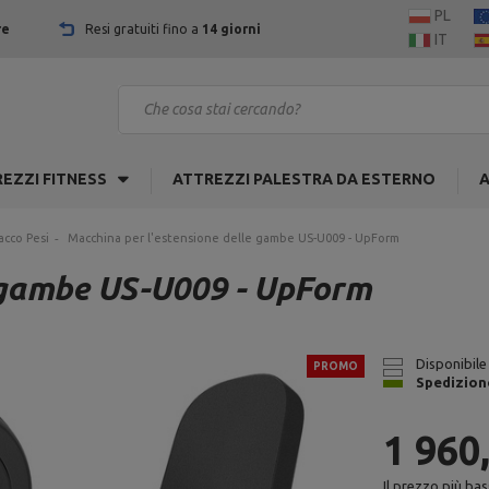
PL
re
Resi gratuiti fino a
14 giorni
IT
EZZI FITNESS
ATTREZZI PALESTRA DA ESTERNO
A
acco Pesi
Macchina per l'estensione delle gambe US-U009 - UpForm
e gambe US-U009 - UpForm
Disponibile 
PROMO
Spedizion
1 960
Il prezzo più bas