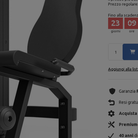
Prezzo regolare
Fino alla scaden
23
09
giorni
ore
Aggiungi alla lis
Garanzia
Resi gratui
Acquista
Premium
40 anni
di