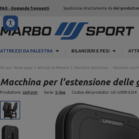
FAQ - Domande frequenti
Spedizione direttamente da
del produtto
ATTREZZI DA PALESTRA
BILANCIERI E PESI
ATTR
Sei qui:
Home page
Attrezzi da Palestra
Macchine Isotoniche
Macchine con P
Macchina per l'estensione dell
Produttore:
UpForm
Serie:
S-line
Codice del prodotto:
US-U009-k2t4