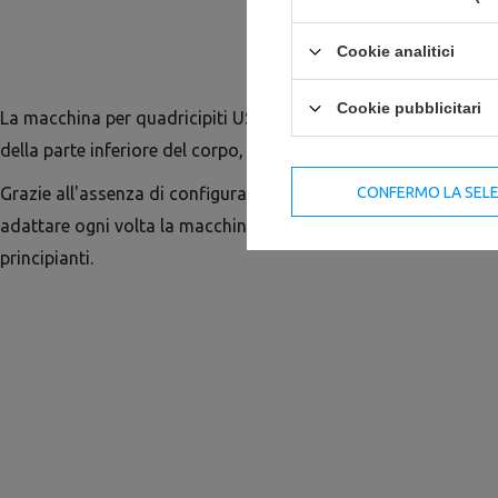
Cookie analitici
Cookie pubblicitari
La macchina per quadricipiti US-U009 è progettata per l'alle
della parte inferiore del corpo, in particolare dei quadricipiti d
Grazie all'assenza di configurazioni inutili e all'eliminazione d
CONFERMO LA SEL
adattare ogni volta la macchina all'utente, è ideale per l'alle
principianti.