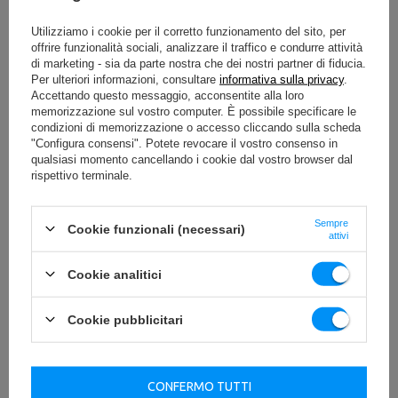
Il modello MH-A101 è caratterizzato da un nuovo
rivestimento più spesso con una forma ergonomica e
Utilizziamo i cookie per il corretto funzionamento del sito, per
arrotondata
offrire funzionalità sociali, analizzare il traffico e condurre attività
Maniglie aggiuntive per appoggiare i pesi saranno
di marketing - sia da parte nostra che dei nostri partner di fiducia.
perfette per tutti coloro che non hanno molto spazio
Per ulteriori informazioni, consultare
informativa sulla privacy
.
nella propria stanza.
Accettando questo messaggio, acconsentite alla loro
memorizzazione sul vostro computer. È possibile specificare le
Stazione pulldown per panca Home MH-W104
condizioni di memorizzazione o accesso cliccando sulla scheda
"Configura consensi". Potete revocare il vostro consenso in
La Stazione pulldown MH-W104 è un attrezzo che
qualsiasi momento cancellando i cookie dal vostro browser dal
trasformerà qualsiasi panca della linea Home, avendo la
rispettivo terminale.
possibilità di montare elementi aggiuntivi, consentendo
un allenamento sicuro e vario di molti gruppi muscolari.
Sempre
Cookie funzionali (necessari)
attivi
Cookie analitici
Cookie pubblicitari
CONFERMO TUTTI