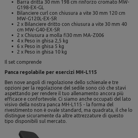
Barra dritta 30 mm 198 cm rinforzo cromato MW-
G198-EX-GL
Bilanciere curl con chiusura a vite 30 mm 120 cm
MW-G120L-EX-SR
2 x Bilanciere dritto con chiusura a vite 30 mm 40
cm MW-G40-EX-SR
2 x Chiusura a molla fi30 mm MA-Z006
4 x Peso in ghisa 2,5 kg
6 x Peso in ghisa 5 kg
2 x Peso in ghisa 10 kg
Il set comprende
Panca regolabile per esercizi MH-L115
Ben nove angoli di regolazione dello schienale e tre
opzioni per la regolazione del sedile sono ciò che stavi
aspettando per rendere il tuo allenamento ancora più
efficace e confortevole. Ci siamo anche occupati del lato
visivo della nostra panca MH-L115 - la forma del
rivestimento non è ovale standard, ma quadrata, il che lo
distingue sicuramente da altre attrezzature di questo
tipo disponibili sul mercato.