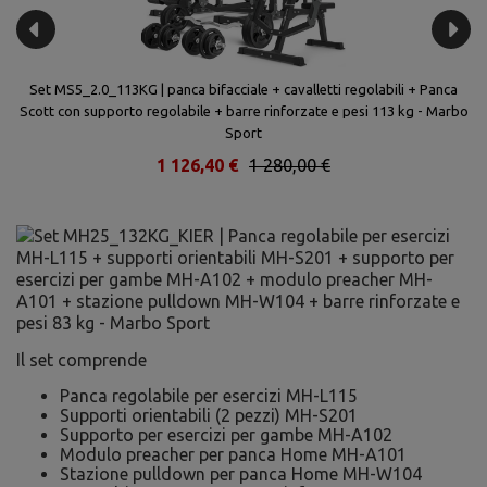
+
Set MS5_2.0_113KG | panca bifacciale + cavalletti regolabili + Panca
S
Scott con supporto regolabile + barre rinforzate e pesi 113 kg - Marbo
Sport
1 126,40 €
1 280,00 €
Il set comprende
Panca regolabile per esercizi MH-L115
Supporti orientabili (2 pezzi) MH-S201
Supporto per esercizi per gambe MH-A102
Modulo preacher per panca Home MH-A101
Stazione pulldown per panca Home MH-W104