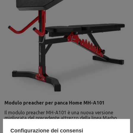
Modulo preacher per panca Home MH-A101
Il modulo preacher MH-A101 è una nuova versione
migliorata del precedente attrezzo della linea Marbo
Home.
Configurazione dei consensi