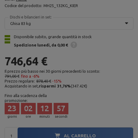
Codice del prodotto:
MH25_132KG_KIER
Dischi e bilancieri in set:
Ghisa 83 kg
Disponibile subito, grande quantità in stock
Spedizione
lunedì
da 0,00 €
746,64 €
Il prezzo più basso nei 30 giorni precedenti lo sconto:
791,00 €
fino a -6%
Prezzo regolare:
878,40 €
-15%
Acquistando in set,
risparmi
31,76
%
(
347.42
€
)
Fino alla scadenza della
promozione:
23
02
12
56
giorni
ore
minuti
secondi
AL CARRELLO