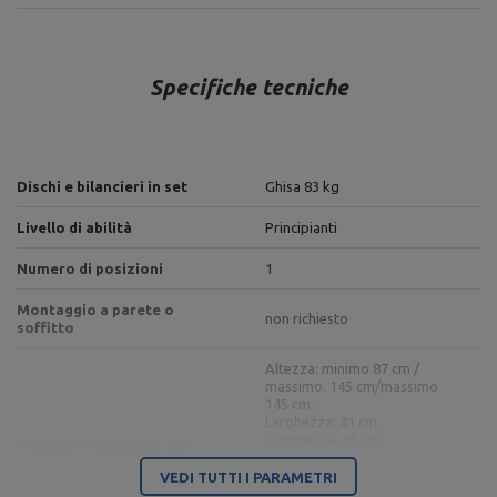
Specifiche tecniche
Dischi e bilancieri in set
Ghisa 83 kg
Livello di abilità
Principianti
Numero di posizioni
1
Montaggio a parete o
non richiesto
soffitto
Altezza: minimo 87 cm /
massimo. 145 cm/massimo
145 cm,
Larghezza: 41 cm,
Lunghezza: 49 cm,
Cavalletti regolabili per
Peso: 2 x 6,5 kg,
bilanciere (2 pezzi) MH-S201
carico massimo: 250 kg,
VEDI TUTTI I PARAMETRI
Profilo: 40 x 40 mm,