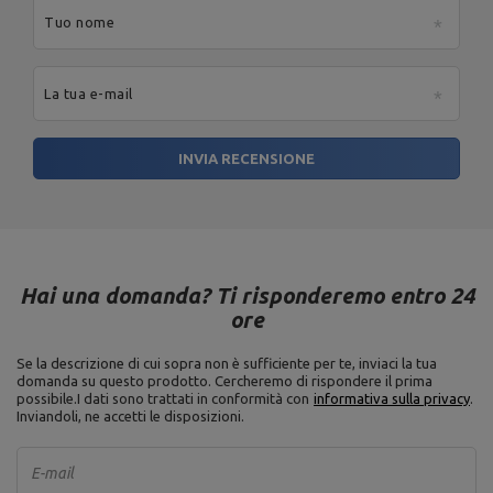
Barra di carico: 2 x 21 cm,
Stazione pulldown per panca
Tuo nome
Peso: 10,2 kg,
Home MH-W104
Carico massimo: 140 kg,
Profilo di costruzione: 40 x 40
mm,
La tua e-mail
Materiale: acciaio,
Finitura: verniciatura a polvere
INVIA RECENSIONE
Diametro dello spazio per il
piatto pesi: 30 mm,
Lunghezza: 120 cm,
Peso: ~ 7 kg,
Bilanciere curl con chiusura a
Lunghezza impugnatura: 80
vite 30 mm 120 cm MW-G120L-
cm,
EX-SR
Lunghezza delle parti per i
pesi: 2 x 19 cm,
Hai una domanda? Ti risponderemo entro 24
Chiusura: chiusura a 2 stelle,
ore
Carico massimo: 120 kg,
Typ: Curlstange
Se la descrizione di cui sopra non è sufficiente per te, inviaci la tua
Peso: 10 kg,
Diametro: 26 cm,
domanda su questo prodotto. Cercheremo di rispondere il prima
Spessore: 40 mm,
possibile.
I dati sono trattati in conformità con
informativa sulla privacy
.
Peso in ghisa 10 kg MW-O10-
Materiale: ghisa grigia,
Inviandoli, ne accetti le disposizioni.
kier
Diametro del foro: 31 mm,
Tipo di piatto pesi: ghisa,
Tolleranza peso: ~ 5%
E-mail