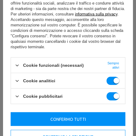
offrire funzionalità sociali, analizzare il traffico e condurre attività
Scrivi la tua recensione
di marketing - sia da parte nostra che dei nostri partner di fiducia.
Per ulteriori informazioni, consultare
informativa sulla privacy
.
Accettando questo messaggio, acconsentite alla loro
Tua valutazione:
Larghezza della confezione
5/5
memorizzazione sul vostro computer. È possibile specificare le
10
[cm]
condizioni di memorizzazione o accesso cliccando sulla scheda
"Configura consensi". Potete revocare il vostro consenso in
Lunghezza della confezione
qualsiasi momento cancellando i cookie dal vostro browser dal
10
[cm]
rispettivo terminale.
Contenuto della tua recensione
Altezza della confezione
10
[cm]
Sempre
Cookie funzionali (necessari)
attivi
Numero di pacchetti
1
Cookie analitici
Peso lordo [kg]
1
Aggiungi la tua foto del prodotto:
Cookie pubblicitari
Ente responsabile di questo prodotto nell'UE
Indirizzo:
Boczna 41
Tuo nome
CONFERMO TUTTI
Codice postale:
27-
200
Città:
Starachowice
Paese:
Poland