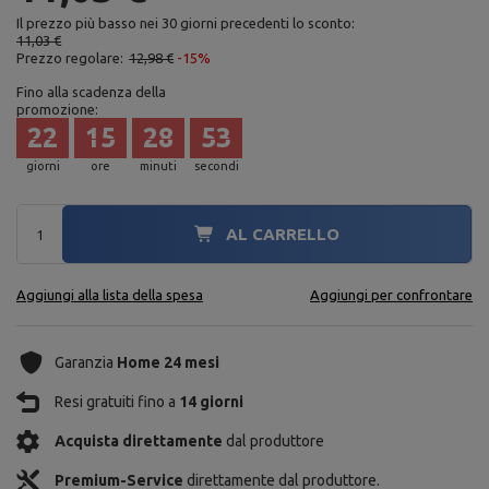
Il prezzo più basso nei 30 giorni precedenti lo sconto:
11,03 €
Prezzo regolare:
12,98 €
-15%
Fino alla scadenza della
promozione:
22
15
28
52
giorni
ore
minuti
secondi
AL CARRELLO
Aggiungi alla lista della spesa
Aggiungi per confrontare
Garanzia
Home 24 mesi
Resi gratuiti fino a
14 giorni
Acquista direttamente
dal produttore
Premium-Service
direttamente dal produttore.