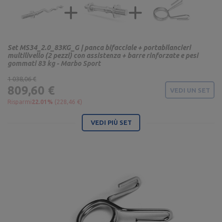
Set MS34_2.0_83KG_G | panca bifacciale + portabilancieri
multilivello (2 pezzi) con assistenza + barre rinforzate e pesi
gommati 83 kg - Marbo Sport
1 038,06 €
809,60 €
VEDI UN SET
Risparmi
22.01%
(228,46 €)
VEDI PIÙ SET