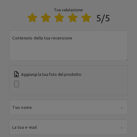
Carico massimo: 120 kg
Tua valutazione:
Altura: 59 cm,
5/5
Larghezza: 40 cm,
Lunghezza: 45 cm,
Profilo slip-on: 35 x 35 mm,
Lunghezza dei pesi: 25 cm,
Contenuto della tua recensione
Regolazione in altezza: 3
Supporto per esercizi per
posizioni,
gambe MH-A102
Regolazione della serratura: 3
posizioni,
Peso: 5 kg,
carico massimo: 200 kg,
Diametro carico massimo: 36
cm
Aggiungi la tua foto del prodotto:
Altezza: 176 cm,
Larghezza: 106 cm (con la
barra) / 51 cm (senza la barra),
Lunghezza: 34 cm,
Barra di carico: 2 x 21 cm,
Stazione pulldown per panca
Tuo nome
Peso: 10,2 kg,
Home MH-W104
Carico massimo: 140 kg,
Profilo di costruzione: 40 x 40
mm,
La tua e-mail
Materiale: acciaio,
Finitura: verniciatura a polvere