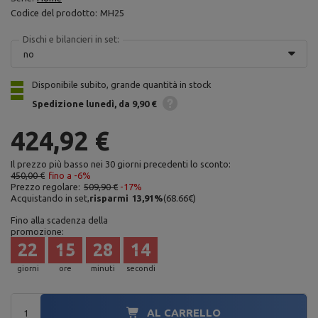
Codice del prodotto:
MH25
Dischi e bilancieri in set:
no
Disponibile subito, grande quantità in stock
Spedizione
lunedì
da 9,90 €
424,92 €
Il prezzo più basso nei 30 giorni precedenti lo sconto:
450,00 €
fino a -6%
Prezzo regolare:
509,90 €
-17%
Acquistando in set,
risparmi
13,91
%
(
68.66
€
)
Fino alla scadenza della
promozione:
22
15
28
13
giorni
ore
minuti
secondi
AL CARRELLO