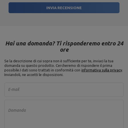
INVIA RECENSIONE
Lunghezza: 119 cm,
Carico massimo: 200 kg,
Materiale: acciaio,
Profil konstrukcyjny: 40 x 40
mm,
Ajuste del respaldo: 9
posiciones (-22 °, 0 °, 15 °, 25
°, 35 °, 45 °, 56 °, 67 °, 84 °),
Hai una domanda? Ti risponderemo entro 24
Regolazione del sedile: 3
ore
Panca pesi MH-L115
posizioni (0°, 26°),
Larghezza: 59 cm,
Peso: 15,4 kg,
Se la descrizione di cui sopra non è sufficiente per te, inviaci la tua
Esecuzione: verniciatura a
domanda su questo prodotto. Cercheremo di rispondere il prima
polvere,
possibile.
I dati sono trattati in conformità con
informativa sulla privacy
.
Dimensioni schienale: 81 x 27
Inviandoli, ne accetti le disposizioni.
cm,
Dimensiones del asiento: 30 x
27 cm,
E-mail
Altezza: 45 cm
Domanda
Ente responsabile di questo prodotto nell'UE
Indirizzo:
Boczna 41
Codice postale:
27-