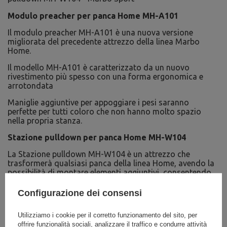
Modulo preacher per panca Home MH-A101
Il modulo preacher MH-A101 è una nuova versione
migliorata del precedente attrezzo della linea Marbo
Home.
Il modello MH-A101 è caratterizzato da un nuovo
rivestimento più spesso con una forma ergonomica e
arrotondata
Maniglie aggiuntive per appoggiare i pesi saranno
perfette per tutti coloro che non hanno molto spazio
nella propria stanza.
Stazione pulldown per panca Home MH-W104
La Stazione pulldown MH-W104 è un attrezzo che
trasformerà qualsiasi panca della linea Home, avendo la
possibilità di montare elementi aggiuntivi, consentendo
un allenamento sicuro e vario di molti gruppi muscolari.
Configurazione dei consensi
Utilizziamo i cookie per il corretto funzionamento del sito, per
offrire funzionalità sociali, analizzare il traffico e condurre attività