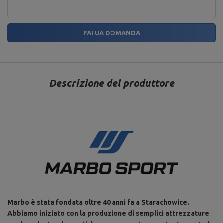
200
MARBO Ulikowski
Produttore
Città:
Starachowice
Spółka Komandytowa
Paese:
Poland
Indirizzo e-mail:
FAI UA DOMANDA
serwis@marbosport.eu
Descrizione del produttore
Marbo è stata fondata oltre 40 anni fa a Starachowice.
Abbiamo iniziato con la produzione di semplici attrezzature