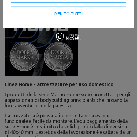
RIFIUTO TUTTI
Linea Home - attrezzature per uso domestico
I prodotti della serie Marbo Home sono progettati per gli
appassionati di bodybuilding principianti che iniziano la
loro avventura con la palestra.
L'attrezzatura è pensata in modo tale da essere
funzionale e facile da montare. L'equipaggiamento della
serie Home è costituito da solidi profili dalle dimensioni
di 40x40 mm. L'estetica della lavorazione è esaltata da un