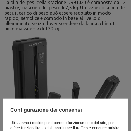
La pila dei pesi della stazione UR-U023 è composta da 12
piastre, ciascuna del peso di 7,5 kg. Utilizzando la pila dei
pesi, il carico di peso può essere regolato in modo
rapido, semplice e comodo in base al livello di
allenamento senza dover scendere dalla macchina. Il
peso massimo è di 120 kg.
Configurazione dei consensi
Utilizziamo i cookie per il corretto funzionamento del sito, per
offrire funzionalità sociali, analizzare il traffico e condurre attività