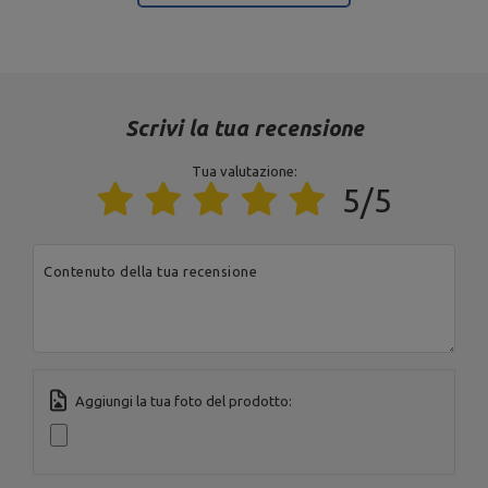
tubo 60,3 x 3,2 mm
Materiale
acciaio
finire
verniciatura a polvere
Scrivi la tua recensione
Ente responsabile di questo prodotto nell'UE
Tua valutazione:
5/5
Indirizzo:
Boczna 41
Codice postale:
27-
200
MARBO Ulikowski
Produttore
Città:
Starachowice
Spółka Komandytowa
Contenuto della tua recensione
Paese:
Poland
Indirizzo e-mail:
serwis@marbosport.eu
Aggiungi la tua foto del prodotto: