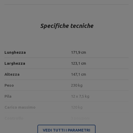
Specifiche tecniche
Lunghezza
171,9 cm
Larghezza
123,1 cm
Altezza
147,1 cm
Peso
230 kg
Pila
12 x 7,5 kg
Carico massimo
120 kg
Controllo
3 posizioni
125 x 60 x 3 mm,
VEDI TUTTI I PARAMETRI
Profil