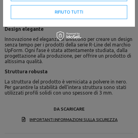
RIFIUTO TUTTI
Design elegante
Innovazione ed eleganza si uniscono per creare un design
senza tempo per i prodotti della serie R-Line del marchio
UpForm. Ogni fase è stata attentamente studiata, dalla
progettazione alla produzione, per offrire un prodotto di
altissima qualità.
Struttura robusta
La struttura del prodotto è verniciata a polvere in nero.
Per garantire la stabilità dell'intera struttura sono stati
utilizzati profili solidi con uno spessore di 3 mm.
DA SCARICARE
IMPORTANTI INFORMAZIONI SULLA SICUREZZA