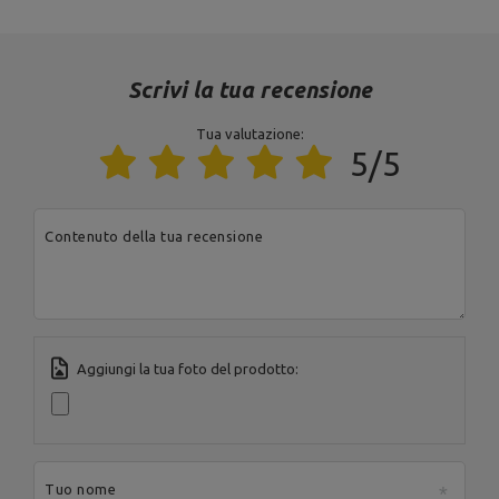
Indirizzo:
Boczna 41
Codice postale:
27-
200
MARBO Ulikowski
Produttore
Città:
Starachowice
Scrivi la tua recensione
Spółka Komandytowa
Paese:
Poland
Indirizzo e-mail:
serwis@marbosport.eu
Tua valutazione:
5/5
Contenuto della tua recensione
Aggiungi la tua foto del prodotto:
Tuo nome