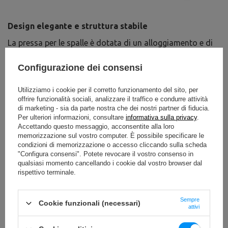
Design elegante e struttura stabile
La pressa per le spalle è dotata di un alloggiamento e di
un coperchio ergonomici per la pila dei pesi. Quest'area
non è responsabile solo del design elegante della
Configurazione dei consensi
macchina, ma anche della sua funzionalità. Grazie ad
essa, la pila funziona in modo fluido e silenzioso, in
modo che l'allenamento possa essere eseguito in
Utilizziamo i cookie per il corretto funzionamento del sito, per
qualsiasi momento e in qualsiasi condizione. La shoulder
offrire funzionalità sociali, analizzare il traffico e condurre attività
press è caratterizzata da una struttura stabile, da una
di marketing - sia da parte nostra che dei nostri partner di fiducia.
lavorazione precisa e da un cuscinetto di seduta
Per ulteriori informazioni, consultare
informativa sulla privacy
.
accuratamente sagomato che aumenta il comfort
Accettando questo messaggio, acconsentite alla loro
dell'allenamento.
memorizzazione sul vostro computer. È possibile specificare le
condizioni di memorizzazione o accesso cliccando sulla scheda
"Configura consensi". Potete revocare il vostro consenso in
DA SCARICARE
qualsiasi momento cancellando i cookie dal vostro browser dal
rispettivo terminale.
IMPORTANTI INFORMAZIONI SULLA SICUREZZA
Sempre
Cookie funzionali (necessari)
attivi