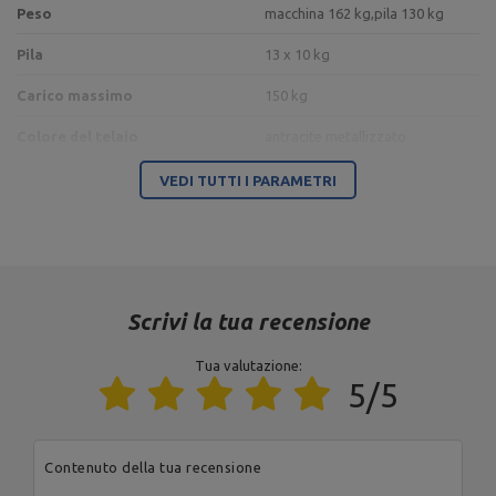
Peso
macchina 162 kg,
pila 130 kg
Pila
13 x 10 kg
Carico massimo
150 kg
Colore del telaio
antracite metallizzato
Colore della tappezzeria
nero
VEDI TUTTI I PARAMETRI
2
Area occupata
0,90 m
Tipo di carico
pila di pesi
Scrivi la tua recensione
Ente responsabile di questo prodotto nell'UE
Tua valutazione:
Indirizzo:
Boczna 41
5/5
Codice postale:
27-
200
MARBO Ulikowski
Produttore
Città:
Starachowice
Spółka Komandytowa
Paese:
Poland
Contenuto della tua recensione
Indirizzo e-mail:
serwis@marbosport.eu