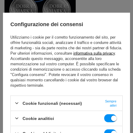
Configurazione dei consensi
Linea professionale - attrezzature per uso
Utilizziamo i cookie per il corretto funzionamento del sito, per
commerciale
offrire funzionalità sociali, analizzare il traffico e condurre attività
di marketing - sia da parte nostra che dei nostri partner di fiducia.
La cosa migliore che possa capitare a un vero culturista:
Per ulteriori informazioni, consultare
informativa sulla privacy
.
la serie Marbo Professional.
Accettando questo messaggio, acconsentite alla loro
memorizzazione sul vostro computer. È possibile specificare le
Le attrezzature di questa linea hanno una dichiarazione
condizioni di memorizzazione o accesso cliccando sulla scheda
di conformità allo standard PN-EN 957-4:2007 e possono
"Configura consensi". Potete revocare il vostro consenso in
essere utilizzate in palestre commerciali e pubbliche.
qualsiasi momento cancellando i cookie dal vostro browser dal
Provate il piacere di allenarvi con le migliori attrezzature
rispettivo terminale.
del mercato! Classe: S - Attrezzatura progettata per uso
commerciale.
Sempre
Cookie funzionali (necessari)
Per garantire la sicurezza dei vostri clienti, le nostre
attivi
attrezzature sono state testate dal Centro Europeo di
Qualità per verificarne la sicurezza e la conformità alle
Cookie analitici
norme vigenti.
A seguito di questi test, abbiamo ricevuto il Certificato di