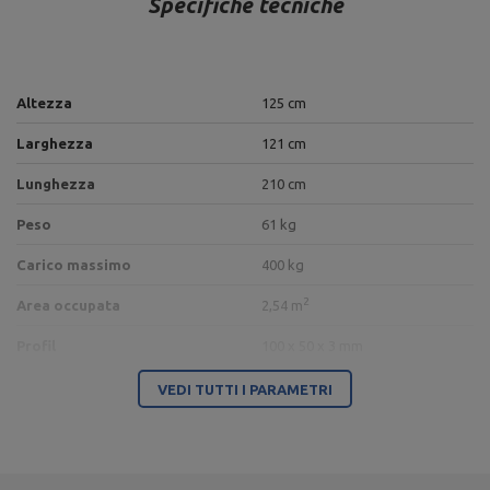
Specifiche tecniche
Altezza
125 cm
Larghezza
121 cm
Lunghezza
210 cm
Peso
61 kg
Carico massimo
400 kg
2
Area occupata
2,54 m
Profil
100 x 50 x 3 mm
Colore della tappezzeria
nero
VEDI TUTTI I PARAMETRI
Rulli regolabili per le gambe
6 posizioni
Colore del telaio
nero