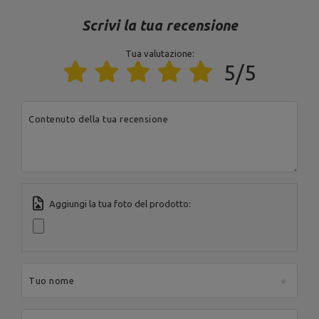
Spaziatura delle rastrelliere
119 cm
Scrivi la tua recensione
Tua valutazione:
Ente responsabile di questo prodotto nell'UE
5/5
Indirizzo:
Boczna 41
Codice postale:
27-
200
MARBO Ulikowski
Contenuto della tua recensione
Produttore
Città:
Starachowice
Spółka Komandytowa
Paese:
Poland
Indirizzo e-mail:
serwis@marbosport.eu
Aggiungi la tua foto del prodotto:
Tuo nome