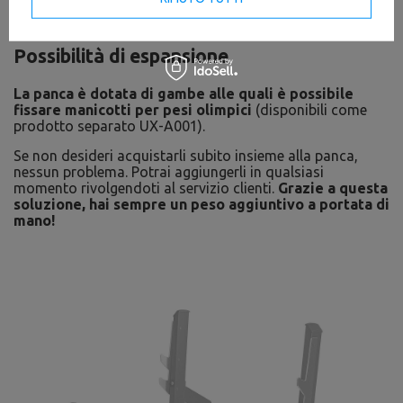
Attenzione!
I manicotti UX-A001 non sono inclusi nel set
– vengono venduti separatamente.
Possibilità di espansione
La panca è dotata di gambe alle quali è possibile
fissare manicotti per pesi olimpici
(disponibili come
prodotto separato UX-A001).
Se non desideri acquistarli subito insieme alla panca,
nessun problema. Potrai aggiungerli in qualsiasi
momento rivolgendoti al servizio clienti.
Grazie a questa
soluzione, hai sempre un peso aggiuntivo a portata di
mano!