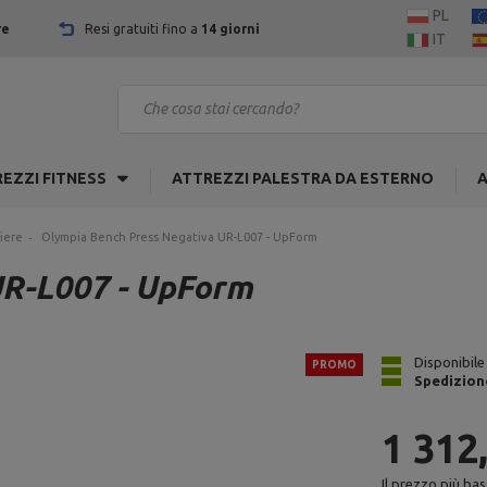
PL
re
Resi gratuiti fino a
14 giorni
IT
EZZI FITNESS
ATTREZZI PALESTRA DA ESTERNO
A
iere
Olympia Bench Press Negativa UR-L007 - UpForm
UR-L007 - UpForm
Disponibile
PROMO
Spedizion
1 312
Il prezzo più bas