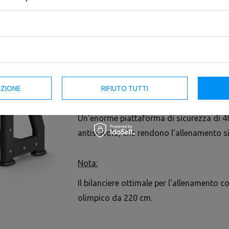
negativa. Regolando la posizione dei rulli
dell'utente, mentre regolando l'angolo di 
rapidamente l'effetto desiderato.
La costruzione dell'attrezzatura si basa 
uno spessore delle pareti di 3 mm, che ga
dell'intera struttura. I montanti, saldame
EZIONE
RIFIUTO TUTTI
spessa e resistente.
Un'enorme piattaforma di sicurezza di 4
antiscivolo, che rendono l'allenamento s
Nota:
Il bilanciere ottimale per l'allenamento c
olimpico da 220 cm.