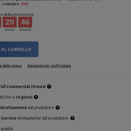
:
1 640,00 €
-20%
za della promozione:
20
45
minuti
secondi
AL CARRELLO
ta della spesa
Aggiungi per confrontare
Full Commercial 24 mesi
ti fino a
14 giorni
 direttamente
dal produttore
-Service
direttamente dal produttore.
 qualità