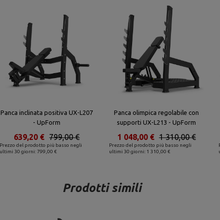
Panca inclinata positiva UX-L207
Panca olimpica regolabile con
- UpForm
supporti UX-L213 - UpForm
639,20 €
799,00 €
1 048,00 €
1 310,00 €
Prezzo del prodotto più basso negli
Prezzo del prodotto più basso negli
ultimi 30 giorni: 799,00 €
ultimi 30 giorni: 1 310,00 €
Prodotti simili