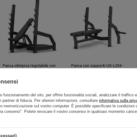
Panca olimpica regolabile con
Panca con supporti UX-L204 -
supporti UX-L213 - UpForm
UpForm
1 048,00 €
1 310,00 €
552,00 €
690,00 €
onsensi
to funzionamento del sito, per offrire funzionalità sociali, analizzare il traffico 
i partner di fiducia. Per ulteriori informazioni, consultare
informativa sulla priv
ro memorizzazione sul vostro computer. È possibile specificare le condizion
ra consensi". Potete revocare il vostro consenso in qualsiasi momento cancel
La panca ad inclinazione negativa UR-L0
professionale per l'allenamento dei musco
cessari)