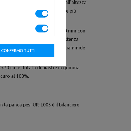
, la panca può essere adattata all'altezza
inclinazione è possibile ottenere più
su spessi profili ovali di 125 x 60 mm con
rantiscono la stabilità e la resistenza
nte fissati, sono realizzati in poliammide
CONFERMO TUTTI
0x70 cm è dotata di piastre in gomma
icuro al 100%.
on la panca pesi UR-L005 è il bilanciere