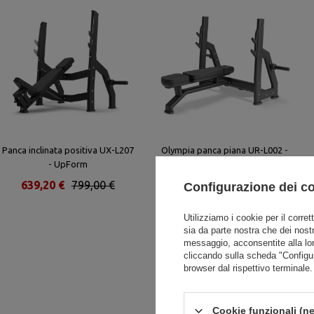
Panca inclinata positiva UX-L207
Olympia panca piana UR-L002 -
- UpForm
UpForm
639,20 €
799,00 €
1 048,00 €
1 310,00 €
Configurazione dei c
Utilizziamo i cookie per il corret
sia da parte nostra che dei nostr
messaggio, acconsentite alla lo
cliccando sulla scheda "Configu
browser dal rispettivo terminale.
Cookie funzionali (ne