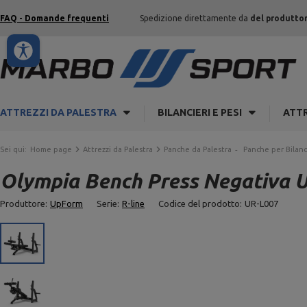
FAQ - Domande frequenti
Spedizione direttamente da
del produtto
ATTREZZI DA PALESTRA
BILANCIERI E PESI
ATTR
Sei qui:
Home page
Attrezzi da Palestra
Panche da Palestra
Panche per Bilanc
Olympia Bench Press Negativa 
Produttore:
UpForm
Serie:
R-line
Codice del prodotto:
UR-L007