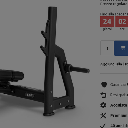
Prezzo regolare
Fino alla scaden
24
02
giorni
ore
Aggiungi alla lis
Garanzia
Resi gratui
Acquista
Premium
40 anni
di