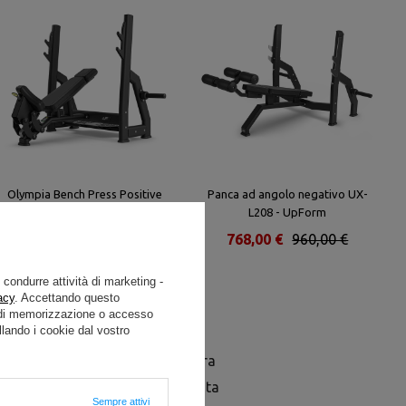
Olympia Bench Press Positive
Panca ad angolo negativo UX-
UR-L005 - UpForm
L208 - UpForm
1 200,00 €
1 500,00 €
768,00 €
960,00 €
e condurre attività di marketing -
acy
. Accettando questo
i di memorizzazione o accesso
lando i cookie dal vostro
07 con supporti è un'attrezzatura
li pettorali in posizione inclinata
Sempre attivi