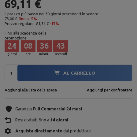
69,11 €
Il prezzo più basso nei 30 giorni precedenti lo sconto:
73,00 €
fino a -5%
Prezzo regolare:
81,31 €
-15%
Fino alla scadenza della
promozione:
24
08
36
42
giorni
ore
minuti
secondi
AL CARRELLO
Aggiungi alla lista della spesa
Aggiungi per confrontare
Garanzia
Full Commercial 24 mesi
Resi gratuiti fino a
14 giorni
Acquista direttamente
dal produttore