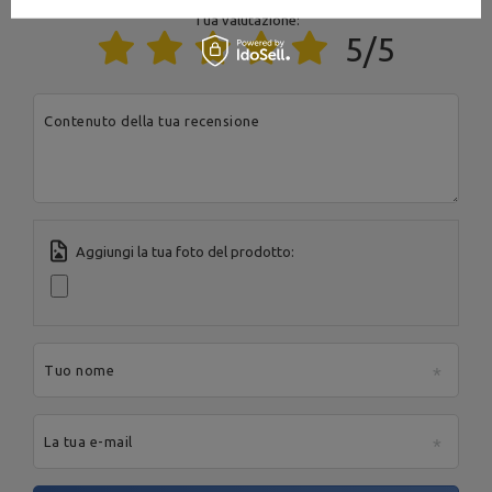
Indirizzo e-mail:
serwis@marbosport.eu
Tua valutazione:
5/5
Contenuto della tua recensione
Aggiungi la tua foto del prodotto:
Tuo nome
La tua e-mail