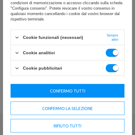
condizioni di memorizzazione o accesso cliccando sulla scheda
"Configura consensi". Potete revocare il vostro consenso in
Peso
15 kg
qualsiasi momento cancellando i cookie dal vostro browser dal
rispettivo terminale.
Kolor piłki
czarny
diametro
35 cm
Sempre
Cookie funzionali (necessari)
attivi
Materiale
PVC
Cookie analitici
Ente responsabile di questo prodotto nell'UE
Cookie pubblicitari
Indirizzo:
Boczna 41
Codice postale:
27-
200
VEDI TUTTI I PARAMETRI
CONFERMO TUTTI
Città:
Starachowice
Paese:
Poland
MARBO Ulikowski
Indirizzo e-mail:
Produttore
Spółka Komandytowa
serwis@marbosport.eu
CONFERMO LA SELEZIONE
Ente responsabile
MARBO Ulikowski
Indirizzo:
BOCZNA 41
Spółka Komandytowa
Codice postale:
27-
200
Città:
Starachowice
RIFIUTO TUTTI
Scrivi la tua recensione
Paese:
Poland