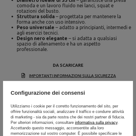
Diametro ideale di 35 cm
– garantisce una presa
comoda e un lavoro fluido nei lanci, squat e
rotazioni del busto.
Struttura solida
– progettata per mantenere la
forma anche con uso intensivo.
Peso universale
– adatto a principianti, intermedi e
agli esercizi tecnici.
Design nero elegante
– si adatta a qualsiasi
spazio di allenamento e ha un aspetto
professionale.
DA SCARICARE
IMPORTANTI INFORMAZIONI SULLA SICUREZZA
Configurazione dei consensi
Utilizziamo i cookie per il corretto funzionamento del sito, per
offrire funzionalità sociali, analizzare il traffico e condurre attività
di marketing - sia da parte nostra che dei nostri partner di fiducia.
Specifiche tecniche
Per ulteriori informazioni, consultare
informativa sulla privacy
.
Accettando questo messaggio, acconsentite alla loro
memorizzazione sul vostro computer. È possibile specificare le