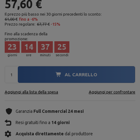
57,60 €
Il prezzo più basso nei 30 giorni precedenti lo sconto:
61,00 €
fino a -6%
Prezzo regolare:
67,77 €
-15%
Fino alla scadenza della
promozione:
23
14
37
24
giorni
ore
minuti
secondi
AL CARRELLO
Aggiungi alla lista della spesa
Aggiungi per confrontare
Garanzia
Full Commercial 24 mesi
Resi gratuiti fino a
14 giorni
Acquista direttamente
dal produttore