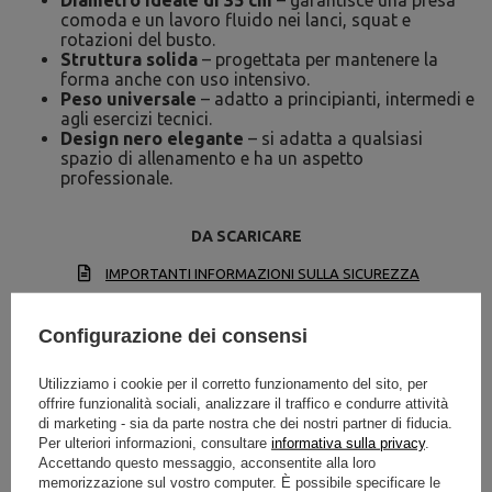
Diametro ideale di 35 cm
– garantisce una presa
comoda e un lavoro fluido nei lanci, squat e
rotazioni del busto.
Struttura solida
– progettata per mantenere la
forma anche con uso intensivo.
Peso universale
– adatto a principianti, intermedi e
agli esercizi tecnici.
Design nero elegante
– si adatta a qualsiasi
spazio di allenamento e ha un aspetto
professionale.
DA SCARICARE
IMPORTANTI INFORMAZIONI SULLA SICUREZZA
Configurazione dei consensi
Utilizziamo i cookie per il corretto funzionamento del sito, per
offrire funzionalità sociali, analizzare il traffico e condurre attività
di marketing - sia da parte nostra che dei nostri partner di fiducia.
Specifiche tecniche
Per ulteriori informazioni, consultare
informativa sulla privacy
.
Accettando questo messaggio, acconsentite alla loro
memorizzazione sul vostro computer. È possibile specificare le