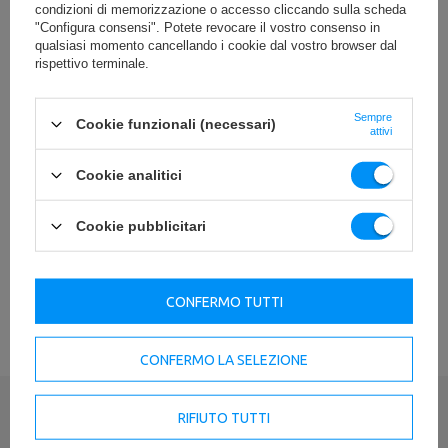
condizioni di memorizzazione o accesso cliccando sulla scheda
"Configura consensi". Potete revocare il vostro consenso in
Peso
8 kg
qualsiasi momento cancellando i cookie dal vostro browser dal
rispettivo terminale.
Kolor piłki
czarny
diametro
35 cm
Sempre
Cookie funzionali (necessari)
attivi
Materiale
PVC
Cookie analitici
Ente responsabile di questo prodotto nell'UE
Cookie pubblicitari
Indirizzo:
Boczna 41
Codice postale:
27-
200
VEDI TUTTI I PARAMETRI
CONFERMO TUTTI
Città:
Starachowice
Paese:
Poland
MARBO Ulikowski
Indirizzo e-mail:
Produttore
Spółka Komandytowa
serwis@marbosport.eu
CONFERMO LA SELEZIONE
Ente responsabile
MARBO Ulikowski
Indirizzo:
BOCZNA 41
Spółka Komandytowa
Codice postale:
27-
200
Città:
Starachowice
RIFIUTO TUTTI
Scrivi la tua recensione
Paese:
Poland