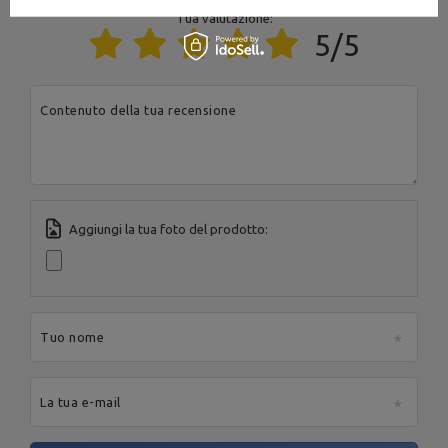
Indirizzo e-mail:
serwis@marbosport.eu
Tua valutazione:
5/5
Contenuto della tua recensione
Aggiungi la tua foto del prodotto:
Tuo nome
La tua e-mail