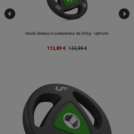
Dischi olimpici in poliuretano da 5 kg - UpForm
38,64 €
45,46 €