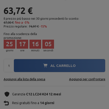
63,72 €
Il prezzo più basso nei 30 giorni precedenti lo sconto:
67,00 €
fino a -5%
Prezzo regolare:
74,97 €
-15%
Fino alla scadenza della
promozione:
25
17
16
04
giorni
ore
minuti
secondi
AL CARRELLO
Aggiungi alla lista della spesa
Aggiungi per confrontare
Garanzia
C12 LC24 H24 12 mesi
Resi gratuiti fino a
14 giorni