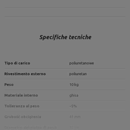
Specifiche tecniche
Tipo di carico
poliuretanowe
Rivestimento esterno
poliuretan
Peso
10 kg
Materiale interno
ghisa
Tolleranza al peso
~5%
Grubość obciążenia
41 mm
Diametro del piatto di peso
32 cm