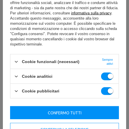
offrire funzionalità sociali, analizzare il traffico e condurre attività
Il rivestimento in poliuretano riduce il rischio di danni
di marketing - sia da parte nostra che dei nostri partner di fiducia.
all'attrezzatura e al pavimento. L'allenamento diventa più
Per ulteriori informazioni, consultare
informativa sulla privacy
.
piacevole e i tuoi pesi resisteranno a molti anni di uso
Accettando questo messaggio, acconsentite alla loro
intensivo.
memorizzazione sul vostro computer. È possibile specificare le
condizioni di memorizzazione o accesso cliccando sulla scheda
I pesi olimpici in poliuretano hanno un aspetto fantastico
"Configura consensi". Potete revocare il vostro consenso in
in qualsiasi palestra. Aggiungeranno professionalità al
qualsiasi momento cancellando i cookie dal vostro browser dal
tuo ambiente di allenamento.
rispettivo terminale.
Grazie alle
maniglie ergonomiche
, i pesi saranno
un'alternativa di successo ai manubri.
Sempre
Cookie funzionali (necessari)
attivi
Dimensioni e peso
Le informazioni sul peso sono fornite su ogni piastra.
Cookie analitici
Questo ti consentirà di trovare rapidamente il peso
giusto.
Cookie pubblicitari
I pesi olimpici in poliuretano UpForm sono disponibili nei
seguenti pesi: 1,25 kg, 2,5 kg, 5 kg, 10 kg, 15 kg e 20 kg.
Scegli quelli più adatti al tuo livello di abilità.
CONFERMO TUTTI