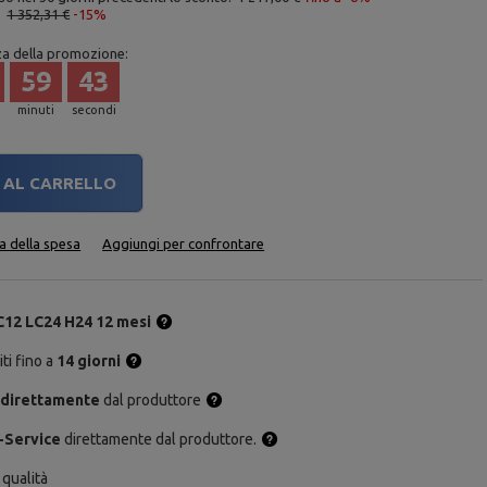
:
1 352,31 €
-15%
za della promozione:
59
42
minuti
secondi
AL CARRELLO
ta della spesa
Aggiungi per confrontare
C12 LC24 H24 12 mesi
ti fino a
14 giorni
 direttamente
dal produttore
-Service
direttamente dal produttore.
 qualità