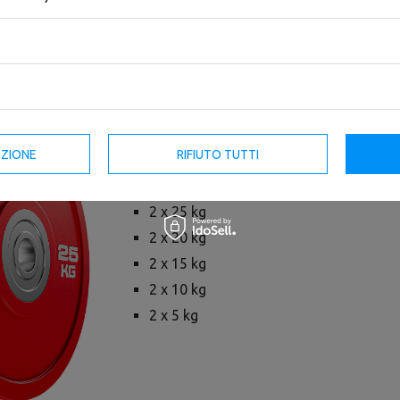
UpForm è la scelta ideale sia per le pales
Le piastre del paraurti sono realizzate di
durata eccezionale oltre ad un design acc
pesi sono particolarmente resistenti ai d
sgradevoli che spesso sono associati ai p
paraurti in gomma.
EZIONE
RIFIUTO TUTTI
Il set contiene:
2 x 25 kg
2 x 20 kg
2 x 15 kg
2 x 10 kg
2 x 5 kg