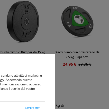
Dischi olimpici Bumper da 15 kg
Dischi olimpici in poliuretano da
– UpForm
2.5 kg - UpForm
75,65 €
89,00 €
24,96 €
29,36 €
e condurre attività di marketing -
acy
. Accettando questo
i di memorizzazione o accesso
lando i cookie dal vostro
no (PU) con un peso totale di 150 kg di
Sempre attivi