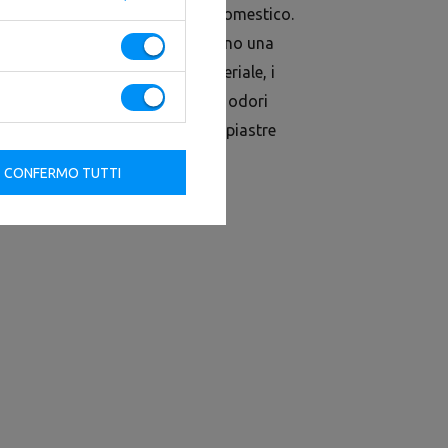
tre professionali che per l'uso domestico.
 alta qualità Poliuretano e offrono una
attivante. Grazie a questo materiale, i
anni e ai graffi e prevengono gli odori
esi convenzionali Si verificano piastre
CONFERMO TUTTI