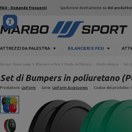
FAQ - Domande frequenti
Spedizione direttamente da
del produtto
ATTREZZI DA PALESTRA
BILANCIERI E PESI
ATTR
Sei qui:
Home page
Bilancieri e Pesi
Dischi da Palestra
Dischi olimpici
Set d
Set di Bumpers in poliuretano (
Produttore:
UpForm
Serie:
UpForm Accessories
Codice del prodotto: