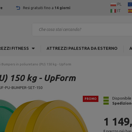
PL
re
Resi gratuiti fino a
14 giorni
IT
EZZI FITNESS
ATTREZZI PALESTRA DA ESTERNO
A
i Bumpers in poliuretano (PU) 150 kg - UpForm
PU) 150 kg - UpForm
UF-PU-BUMPER-SET-150
Disponibile
PROMO
Spedizion
1 149
Il prezzo più bas