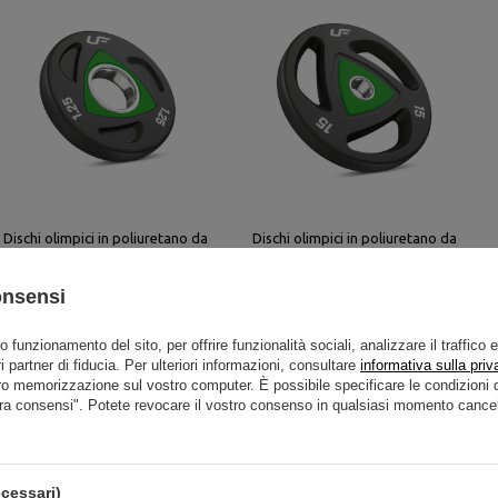
Dischi olimpici in poliuretano da
Dischi olimpici in poliuretano da
1.25 kg - UpForm
15 kg - UpForm
18,11 €
21,31 €
88,81 €
104,48 €
onsensi
to funzionamento del sito, per offrire funzionalità sociali, analizzare il traffico 
i partner di fiducia. Per ulteriori informazioni, consultare
informativa sulla priv
ro memorizzazione sul vostro computer. È possibile specificare le condizion
ra consensi". Potete revocare il vostro consenso in qualsiasi momento cancel
Il set di dischi pesi paraurti in poliureta
cessari)