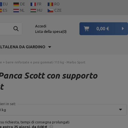
EU
DE
FR
RO
ES
NL
HU
CZE
Accedi
0,00 €
Lista della spesa
0
LTALENA DA GIARDINO
le + barre rinforzate e pesi gommati 113 kg - Marbo Sport
 Panca Scott con supporto
t
ieri in set:
 kg
 su richiesta, tempi di consegna prolungati
e
entro 25 giorni
da 0,00 €