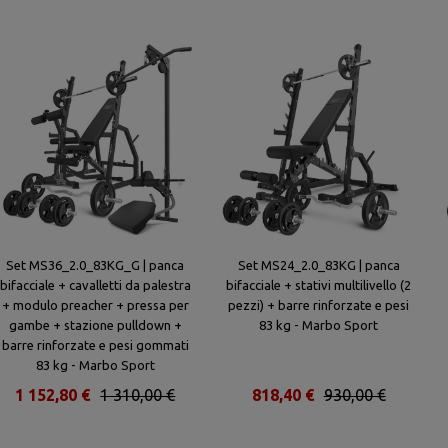
Set MS36_2.0_83KG_G | panca
Set MS24_2.0_83KG | panca
bifacciale + cavalletti da palestra
bifacciale + stativi multilivello (2
+ modulo preacher + pressa per
pezzi) + barre rinforzate e pesi
gambe + stazione pulldown +
83 kg - Marbo Sport
barre rinforzate e pesi gommati
83 kg - Marbo Sport
1 152,80 €
1 310,00 €
818,40 €
930,00 €