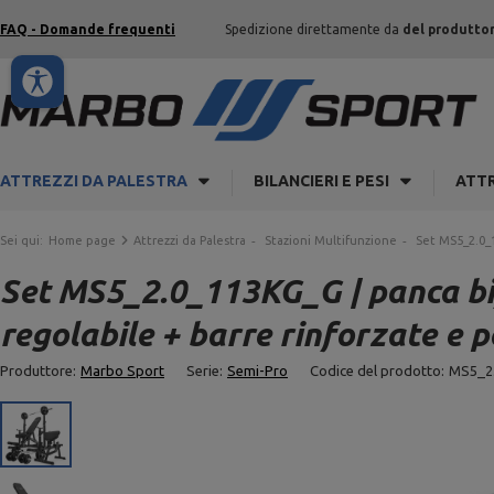
FAQ - Domande frequenti
Spedizione direttamente da
del produtto
ATTREZZI DA PALESTRA
BILANCIERI E PESI
ATTR
Sei qui:
Home page
Attrezzi da Palestra
Stazioni Multifunzione
Set MS5_2.0_1
Set MS5_2.0_113KG_G | panca bifa
regolabile + barre rinforzate e 
Produttore:
Marbo Sport
Serie:
Semi-Pro
Codice del prodotto:
MS5_2