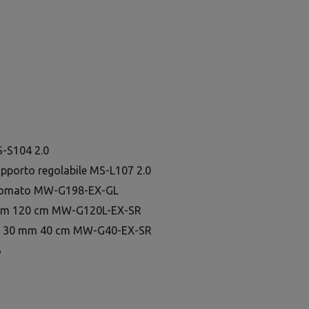
S-S104 2.0
upporto regolabile MS-L107 2.0
 cromato MW-G198-EX-GL
30 mm 120 cm MW-G120L-EX-SR
vite 30 mm 40 cm MW-G40-EX-SR
6