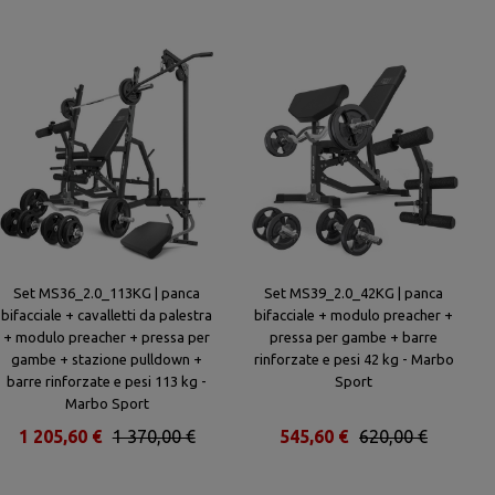
Set MS36_2.0_113KG | panca
Set MS39_2.0_42KG | panca
bifacciale + cavalletti da palestra
bifacciale + modulo preacher +
+ modulo preacher + pressa per
pressa per gambe + barre
gambe + stazione pulldown +
rinforzate e pesi 42 kg - Marbo
barre rinforzate e pesi 113 kg -
Sport
Marbo Sport
1 205,60 €
1 370,00 €
545,60 €
620,00 €