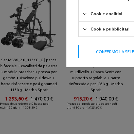
Cookie analitici
Cookie pubblicitari
CONFERMO LA SEL
Set MS36_2.0_113KG_G | panca
Set MS33_2.0_83KG | panca
bifacciale + cavalletti da palestra
bifacciale + portabilancieri
+ modulo preacher + pressa per
multilivello + Panca Scott con
gambe + stazione pulldown +
supporto regolabile + barre
barre rinforzate e pesi gommati
rinforzate e pesi 83 kg - Marbo
113 kg - Marbo Sport
Sport
1 293,60 €
1 470,00 €
915,20 €
1 040,00 €
Prezzo del prodotto più basso negli
Prezzo del prodotto più basso negli
ultimi 30 giorni: 1 308,30 €
ultimi 30 giorni: 925,60 €