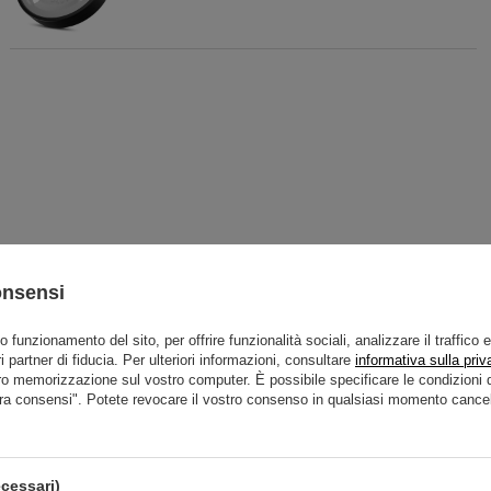
onsensi
to funzionamento del sito, per offrire funzionalità sociali, analizzare il traffico 
i partner di fiducia. Per ulteriori informazioni, consultare
informativa sulla priv
Raccomandati
ro memorizzazione sul vostro computer. È possibile specificare le condizion
ra consensi". Potete revocare il vostro consenso in qualsiasi momento cancel
cessari)