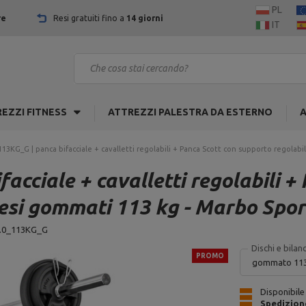
PL
re
Resi gratuiti fino a
14 giorni
IT
EZZI FITNESS
ATTREZZI PALESTRA DA ESTERNO
A
13KG_G | panca bifacciale + cavalletti regolabili + Panca Scott con supporto regolabi
cciale + cavalletti regolabili +
pesi gommati 113 kg - Marbo Spor
.0_113KG_G
Dischi e bilanc
PROMO
gommato 113
Disponibile
Spedizion