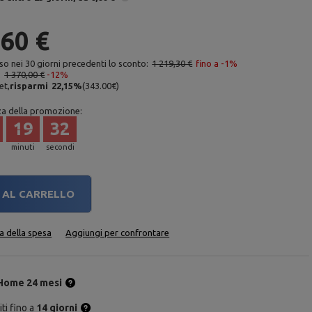
,60 €
so nei 30 giorni precedenti lo sconto:
1 219,30 €
fino a -1%
:
1 370,00 €
-12%
et,
risparmi
22,15
%
(
343.00
€
)
za della promozione:
19
31
minuti
secondi
AL CARRELLO
ta della spesa
Aggiungi per confrontare
Home 24 mesi
ti fino a
14 giorni