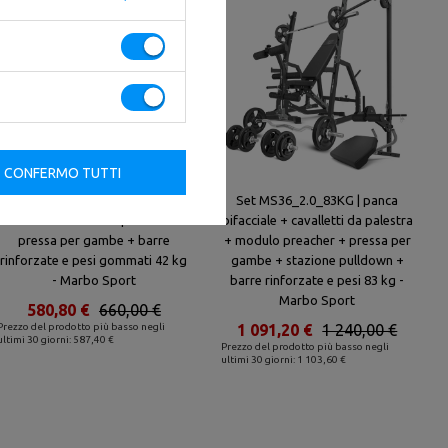
CONFERMO TUTTI
Set MS39_2.0_42KG_G | panca
Set MS36_2.0_83KG | panca
bifacciale + modulo preacher +
bifacciale + cavalletti da palestra
pressa per gambe + barre
+ modulo preacher + pressa per
rinforzate e pesi gommati 42 kg
gambe + stazione pulldown +
- Marbo Sport
barre rinforzate e pesi 83 kg -
Marbo Sport
580,80 €
660,00 €
Prezzo del prodotto più basso negli
1 091,20 €
1 240,00 €
ultimi 30 giorni: 587,40 €
Prezzo del prodotto più basso negli
ultimi 30 giorni: 1 103,60 €