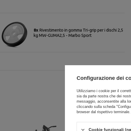
8x
Rivestimento in gomma Tri-grip per i dischi 2,5
kg MW-GUMA2,5 - Marbo Sport
Configurazione dei c
Utilizziamo i cookie per il corret
sia da parte nostra che dei nostr
messaggio, acconsentite alla lo
cliccando sulla scheda "Configu
browser dal rispettivo terminale.
Cookie funzionali (ne