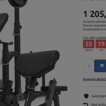
1 205
Il prezzo più bas
Prezzo regolare
Acquistando in s
Fino alla scaden
25
19
giorni
ore
Aggiungi alla lis
Garanzia
Resi gratui