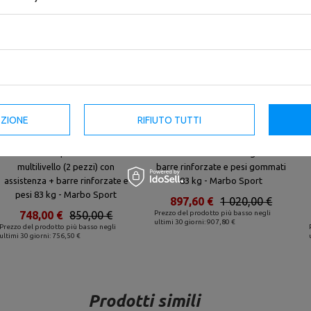
EZIONE
RIFIUTO TUTTI
Set MS34_2.0_83KG | panca
Set MS2_2.0_83KG_G | panca
bifacciale + portabilancieri
bifacciale + cavalletti regolabili +
multilivello (2 pezzi) con
barre rinforzate e pesi gommati
assistenza + barre rinforzate e
83 kg - Marbo Sport
pesi 83 kg - Marbo Sport
897,60 €
1 020,00 €
748,00 €
850,00 €
Prezzo del prodotto più basso negli
ultimi 30 giorni: 907,80 €
Prezzo del prodotto più basso negli
ultimi 30 giorni: 756,50 €
Prodotti simili