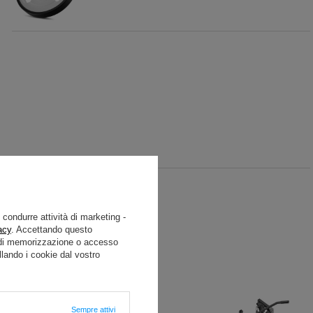
e condurre attività di marketing -
acy
. Accettando questo
i di memorizzazione o accesso
lando i cookie dal vostro
Sempre attivi