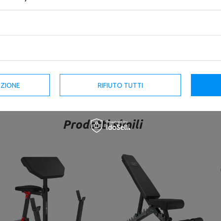
Panca Scott (barra di preghiera)
Panca multifunzione pieghevole
con supporto regolabile MS-
MH-L111 - Marbo Sport
L107 2.0 - Marbo Sport
126,65 €
149,00 €
158,31 €
179,90 €
Prezzo del prodotto più basso negli
ultimi 30 giorni: 134,00 €
Prezzo del prodotto più basso negli
EZIONE
RIFIUTO TUTTI
ultimi 30 giorni: 160,11 €
Prodotti simili