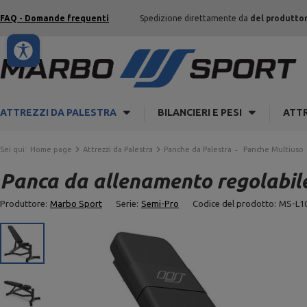
FAQ - Domande frequenti
Spedizione direttamente da
del produtto
ATTREZZI DA PALESTRA
BILANCIERI E PESI
ATTR
Sei qui:
Home page
Attrezzi da Palestra
Panche da Palestra
Panche Multiuso
Panca da allenamento regolabile
Produttore:
Marbo Sport
Serie:
Semi-Pro
Codice del prodotto:
MS-L10