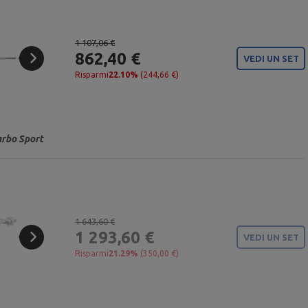
1 107,06 €
862,40 €
VEDI UN SET
Risparmi
22.10%
(244,66 €)
arbo Sport
1 643,60 €
1 293,60 €
VEDI UN SET
Risparmi
21.29%
(350,00 €)