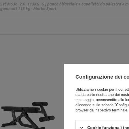
Set MS36_2.0_113KG_G | panca bifacciale + cavalletti da palestra + m
gommati 113 kg - Marbo Sport
Configurazione dei c
Utilizziamo i cookie per il corret
sia da parte nostra che dei nostr
messaggio, acconsentite alla lo
cliccando sulla scheda "Configu
browser dal rispettivo terminale.
Cookie funzionali (ne