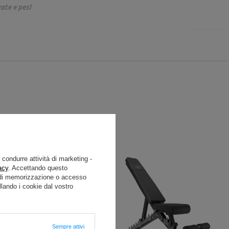
ate e pesi
e condurre attività di marketing -
acy
. Accettando questo
i di memorizzazione o accesso
lando i cookie dal vostro
Sempre attivi