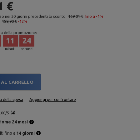
1 €
so nei 30 giorni precedenti lo sconto:
169,01 €
fino a -1%
:
189,90 €
-12%
za della promozione:
11
23
minuti
secondi
AL CARRELLO
ta della spesa
Aggiungi per confrontare
.00/5
4
Home 24 mesi
ti fino a
14 giorni