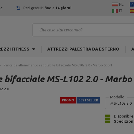
PL
re
Resi gratuiti fino a
14 giorni
IT
EZZI FITNESS
ATTREZZI PALESTRA DA ESTERNO
A
Panca da allenamento regolabile bifacciale MS-L102 2.0 - Marbo Sport
 bifacciale MS-L102 2.0 - Marbo
2 2.0
Modello:
PROMO
BESTSELLER
MS-L102 2.0
Disponibile
Spedizion