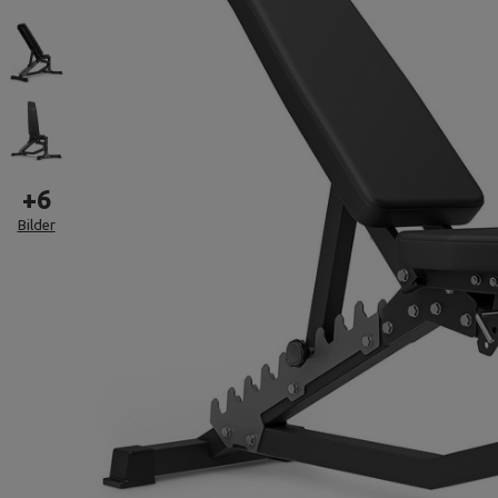
+
6
Bilder