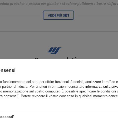
odulo preacher + pressa per gambe + stazione pulldown + barre rinforz
VEDI PIÙ SET
Raccomandati
onsensi
to funzionamento del sito, per offrire funzionalità sociali, analizzare il traffico 
i partner di fiducia. Per ulteriori informazioni, consultare
informativa sulla priv
ro memorizzazione sul vostro computer. È possibile specificare le condizion
ra consensi". Potete revocare il vostro consenso in qualsiasi momento cancel
cessari)