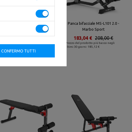
Panca per schiena e addominali
Panca bifacciale MS-L101 2.0 -
MH-L116 - Marbo Sport
Marbo Sport
101,91 €
119,89 €
183,04 €
208,00 €
Prezzo del prodotto più basso negli
Prezzo del prodotto più basso negli
ultimi 30 giorni: 108,00 €
ultimi 30 giorni: 185,12 €
CONFERMO TUTTI