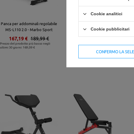
Cookie analitici
Panca per addominali regolabile
Panca Scott (modulo preacher)
Cookie pubblicitari
MS-L110 2.0 - Marbo Sport
MH-L105 - Marbo Sport
167,19 €
189,99 €
114,66 €
134,89 €
Prezzo del prodotto più basso negli
Prezzo del prodotto più basso negli
ultimi 30 giorni: 169,09 €
ultimi 30 giorni: 121,00 €
CONFERMO LA SEL