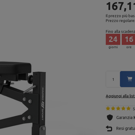
167,1
Il prezzo più bas
Prezzo regolare
Fino alla scaden
24
16
giorni
ore
Aggiungi alla lis
5
Garanzia
Resi gratui