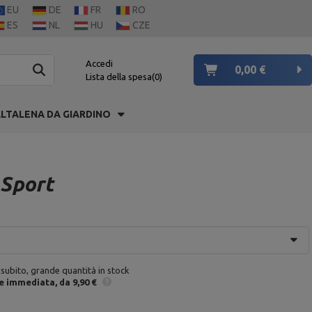
EU
DE
FR
RO
ES
NL
HU
CZE
Accedi
0,00 €
Lista della spesa
0
LTALENA DA GIARDINO
 Sport
 subito, grande quantità in stock
e
immediata
da 9,90 €