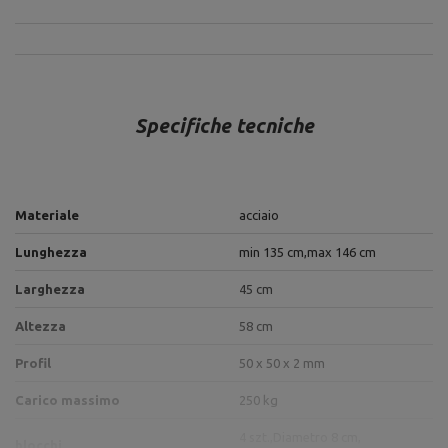
Specifiche tecniche
Materiale
acciaio
Lunghezza
min 135 cm,
max 146 cm
Larghezza
45 cm
Altezza
58 cm
Profil
50 x 50 x 2 mm
Carico massimo
250 kg
4 szt.,
Diametro 8 cm,
blocchi