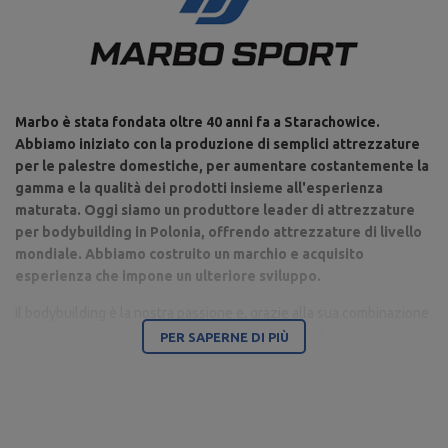
Marbo è stata fondata oltre 40 anni fa a Starachowice.
Abbiamo iniziato con la produzione di semplici attrezzature
per le palestre domestiche, per aumentare costantemente la
gamma e la qualità dei prodotti insieme all'esperienza
maturata. Oggi siamo un produttore leader di attrezzature
per bodybuilding in Polonia, offrendo attrezzature di livello
mondiale. Abbiamo costruito un marchio e acquisito
esperienza che impone un ulteriore sviluppo.
Il bodybuilding è la nostra passione e, grazie alla sua combinazione
con un moderno parco macchine, siamo in grado di fornire
PER SAPERNE DI PIÙ
attrezzature di altissima qualità, realizzate con attenzione ai
dettagli e soprattutto avendo a cuore il tuo comfort e sicurezza.
La sede dell'azienda è a Starachowice, nel Voivodato di
Świętokrzyskie. Qui si trovano gli uffici, i capannoni di produzione e