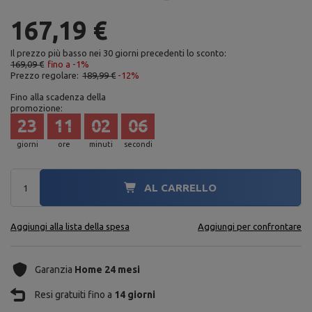
167,19 €
Il prezzo più basso nei 30 giorni precedenti lo sconto:
169,09 €
fino a -1%
Prezzo regolare:
189,99 €
-12%
Fino alla scadenza della
promozione:
23
11
02
04
giorni
ore
minuti
secondi
AL CARRELLO
Aggiungi alla lista della spesa
Aggiungi per confrontare
Garanzia
Home 24 mesi
Resi gratuiti fino a
14 giorni