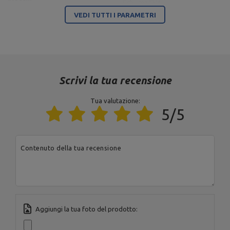
Schiuma EVA
VEDI TUTTI I PARAMETRI
Peso
20 kg
Angolo dello schienale
0°,-8°, -15°, -22°, -28°
Regolazione del
4 articoli
poggiagambe
Scrivi la tua recensione
Modello
MS-L110 2.0
Tua valutazione:
5/5
Ente responsabile di questo prodotto nell'UE
Indirizzo:
Boczna 41
Contenuto della tua recensione
Codice postale:
27-
200
MARBO Ulikowski
Produttore
Città:
Starachowice
Spółka Komandytowa
Paese:
Poland
Indirizzo e-mail:
serwis@marbosport.eu
Aggiungi la tua foto del prodotto: