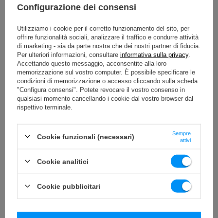
Configurazione dei consensi
Non dovete preoccuparvi che la vostra panca per esercizi
per i muscoli addominali possa graffiare il pavimento. I
piedini in gomma resistente impediscono che ciò accada,
Utilizziamo i cookie per il corretto funzionamento del sito, per
sia che si tratti di piastrelle, moquette o laminato, anche
offrire funzionalità sociali, analizzare il traffico e condurre attività
quando si eseguono esercizi intensi e prolungati.
di marketing - sia da parte nostra che dei nostri partner di fiducia.
Per ulteriori informazioni, consultare
informativa sulla privacy
.
La presenza di questo elemento garantisce inoltre che la
Accettando questo messaggio, acconsentite alla loro
panca non scivoli e che non si possa allenare senza
memorizzazione sul vostro computer. È possibile specificare le
preoccuparsi della propria sicurezza.
condizioni di memorizzazione o accesso cliccando sulla scheda
"Configura consensi". Potete revocare il vostro consenso in
Imbottitura rinforzata
qualsiasi momento cancellando i cookie dal vostro browser dal
rispettivo terminale.
Il rivestimento della panca MS-L110 2.0 è stato realizzato
in ecopelle di alta qualità in un elegante colore nero.
Sempre
È stato rinforzato con una striscia aggiuntiva con un
Cookie funzionali (necessari)
attivi
logo ricamato nel punto più vulnerabile all'abrasione.
Pertanto, si può essere certi che il dispositivo avrà un
Cookie analitici
aspetto gradevole anche in caso di uso intensivo
quotidiano. Si tratta di un investimento per anni.
Cookie pubblicitari