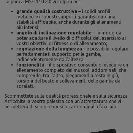
La panca MS-L110 2.0 vi colpirà per:
grande qualità costruttiva
– i solidi profili
metallici e i robusti supporti garantiscono una
stabilità affidabile, anche durante gli allenamenti
più intensi;
angolo di inclinazione regolabile
– in modo da
poter adattare il livello di difficoltà dell'esercizio ai
vostri obiettivi di fitness o di allenamento;
regolazione della lunghezza
– è possibile regolare
perfettamente il supporto per le gambe,
indipendentemente dall'altezza;
funzionalità
– il dispositivo consente di eseguire un
allenamento completo dei muscoli addominali, che
comprende, tra l'altro, piegamenti a testa in giù,
torsioni del busto e sollevamenti delle gambe da
sdraiati.
Scommettete sulla qualità professionale e sulla sicurezza.
Arricchite la vostra palestra con un'attrezzatura che vi
permetterà di scolpire muscoli addominali d'acciaio!