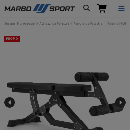
Sei qui:
Home page
Attrezzi da Palestra
Panche da Palestra
Panche Multiu
PROMO