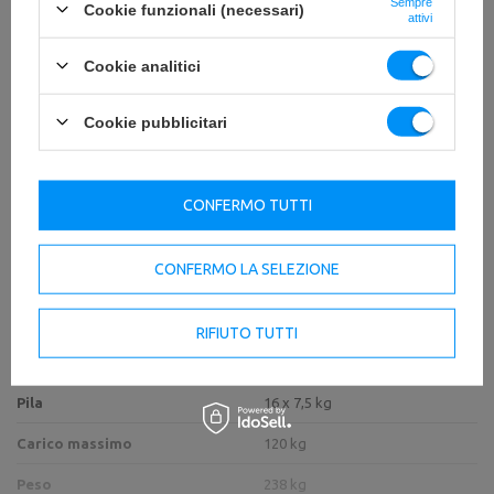
Sempre
Cookie funzionali (necessari)
attivi
IMPORTANTI INFORMAZIONI SULLA SICUREZZA
Cookie analitici
Cookie pubblicitari
Specifiche tecniche
CONFERMO TUTTI
CONFERMO LA SELEZIONE
Altezza
2033 mm
Lunghezza
1449 mm
RIFIUTO TUTTI
Larghezza
651 mm
Pila
16 x 7,5 kg
Carico massimo
120 kg
Peso
238 kg