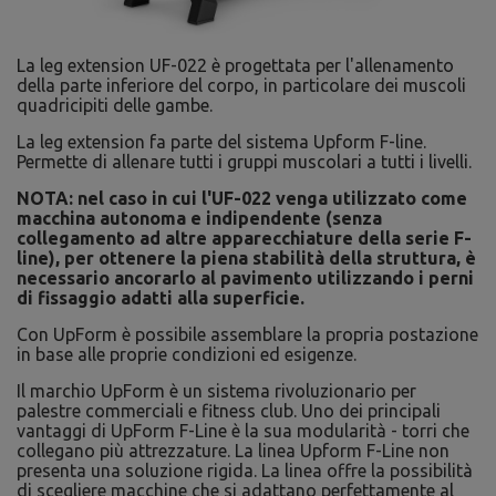
La leg extension UF-022 è progettata per l'allenamento
della parte inferiore del corpo, in particolare dei muscoli
quadricipiti delle gambe.
La leg extension fa parte del sistema Upform F-line.
Permette di allenare tutti i gruppi muscolari a tutti i livelli.
NOTA: nel caso in cui l'UF-022 venga utilizzato come
macchina autonoma e indipendente (senza
collegamento ad altre apparecchiature della serie F-
line), per ottenere la piena stabilità della struttura, è
necessario ancorarlo al pavimento utilizzando i perni
di fissaggio adatti alla superficie.
Con UpForm è possibile assemblare la propria postazione
in base alle proprie condizioni ed esigenze.
Il marchio UpForm è un sistema rivoluzionario per
palestre commerciali e fitness club. Uno dei principali
vantaggi di UpForm F-Line è la sua modularità - torri che
collegano più attrezzature. La linea Upform F-Line non
presenta una soluzione rigida. La linea offre la possibilità
di scegliere macchine che si adattano perfettamente al