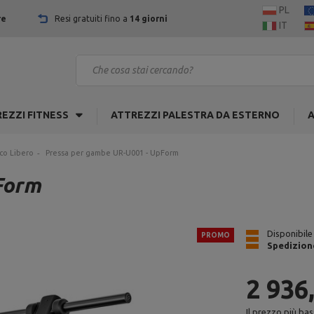
PL
re
Resi gratuiti fino a
14 giorni
IT
EZZI FITNESS
ATTREZZI PALESTRA DA ESTERNO
A
co Libero
Pressa per gambe UR-U001 - UpForm
Form
Disponibile
PROMO
Spedizion
2 936
Il prezzo più bas