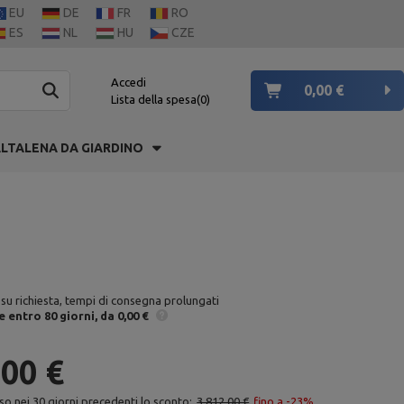
EU
DE
FR
RO
ES
NL
HU
CZE
Accedi
0,00 €
Lista della spesa
0
LTALENA DA GIARDINO
 su richiesta, tempi di consegna prolungati
e
entro 80 giorni
da 0,00 €
,00 €
so nei 30 giorni precedenti lo sconto:
3 812,00 €
fino a -23%