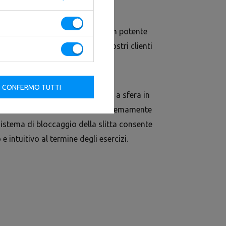
zatura professionale dal design potente
eno. Con questa macchina, i vostri clienti
ezza.
istema completamente nuovo di
CONFERMO TUTTI
o si muove su rulli con cuscinetti a sfera in
un funzionamento fluido ed estremamente
istema di bloccaggio della slitta consente
 intuitivo al termine degli esercizi.