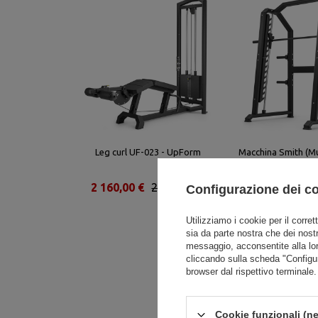
Leg curl UF-023 - UpForm
Macchina Smith (Mu
U002 - U
2 160,00 €
2 700,00 €
2 592,00 €
3
Configurazione dei c
Utilizziamo i cookie per il corret
sia da parte nostra che dei nostr
messaggio, acconsentite alla lo
cliccando sulla scheda "Configu
browser dal rispettivo terminale.
Cookie funzionali (ne