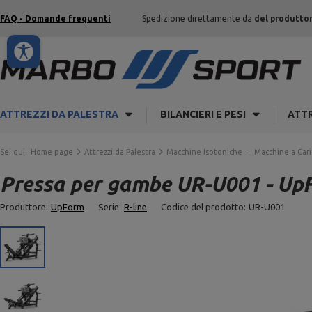
FAQ - Domande frequenti
Spedizione direttamente da
del produtto
ATTREZZI DA PALESTRA
BILANCIERI E PESI
ATTR
Sei qui:
Home page
Attrezzi da Palestra
Macchine Isotoniche
Macchine a Cari
Pressa per gambe UR-U001 - Up
Produttore:
UpForm
Serie:
R-line
Codice del prodotto:
UR-U001