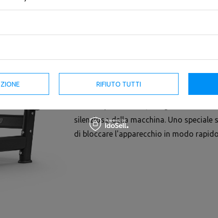
La pressa per gambe UR-U001 è un'attrez
di cui nessuna palestra dovrebbe fare a m
potranno allenare le gambe in tutta sicur
Nella macchina abbiamo utilizzato un s
EZIONE
RIFIUTO TUTTI
bloccaggio e guida del carrello. Il carrell
robusto poliammide, che garantiscono 
silenzioso della macchina. Uno speciale s
di bloccare l'apparecchio in modo rapido e