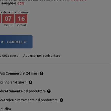
:
3 670,00 €
-20%
za della promozione:
07
15
minuti
secondi
AL CARRELLO
ta della spesa
Aggiungi per confrontare
Full Commercial 24 mesi
ti fino a
14 giorni
 direttamente
dal produttore
-Service
direttamente dal produttore.
 qualità