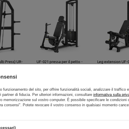
lti Press) UR-
UF-021 pressa per il petto -
Leg extension UF-
pForm
UpForm
 240,00 €
2 160,00 €
2 700,00 €
2 160,00 €
2
onsensi
to funzionamento del sito, per offrire funzionalità sociali, analizzare il traffico 
i partner di fiducia. Per ulteriori informazioni, consultare
informativa sulla priv
ro memorizzazione sul vostro computer. È possibile specificare le condizion
ra consensi". Potete revocare il vostro consenso in qualsiasi momento cancel
cessari)