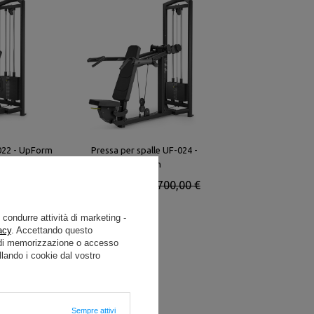
022 - UpForm
Pressa per spalle UF-024 -
UpForm
 700,00 €
2 160,00 €
2 700,00 €
e condurre attività di marketing -
acy
. Accettando questo
i di memorizzazione o accesso
lando i cookie dal vostro
Sempre attivi