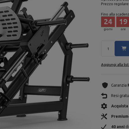
Prezzo regolare
Fino alla scaden
24
19
giorni
ore
Aggiungi alla lis
Garanzia
Resi gratui
Acquista
Premium
40 anni
di