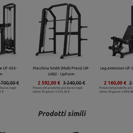
le UF-024 -
Macchina Smith (Multi Press) UR-
Leg extension UF-
m
U002 - UpForm
 700,00 €
2 592,00 €
3 240,00 €
2 160,00 €
2
 basso negli
Prezzo del prodotto più basso negli
Prezzo del prodotto più
0 €
ultimi 30 giorni: 3 335,20 €
ultimi 30 giorni: 3 096,8
Prodotti simili