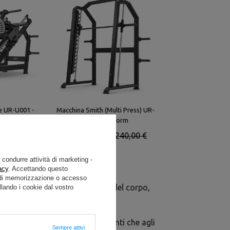
e UR-U001 -
Macchina Smith (Multi Press) UR-
m
U002 - UpForm
 670,00 €
2 592,00 €
3 240,00 €
e condurre attività di marketing -
acy
. Accettando questo
i di memorizzazione o accesso
per allenare la parte superiore del corpo,
lando i cookie dal vostro
amma si rivolge sia ai principianti che agli
Sempre attivi