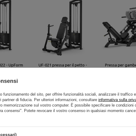
022 - UpForm
UF-021 pressa per il petto -
Pressa per gamb
UpForm
UpFor
 700,00 €
2 160,00 €
2 700,00 €
2 936,00 €
3
onsensi
to funzionamento del sito, per offrire funzionalità sociali, analizzare il traffico 
i partner di fiducia. Per ulteriori informazioni, consultare
informativa sulla priv
ro memorizzazione sul vostro computer. È possibile specificare le condizion
La pressa per spalle UF-024 è progettata 
ra consensi". Potete revocare il vostro consenso in qualsiasi momento cancel
in particolare le braccia e le spalle.
Grazie al design ben studiato, la nostra g
cessari)