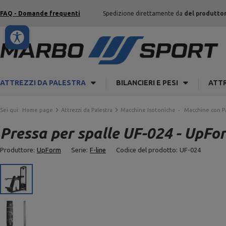
FAQ - Domande frequenti
Spedizione direttamente da
del produtto
ATTREZZI DA PALESTRA
BILANCIERI E PESI
ATTR
Sei qui:
Home page
Attrezzi da Palestra
Macchine Isotoniche
Macchine con P
Pressa per spalle UF-024 - UpFo
Produttore:
UpForm
Serie:
F-line
Codice del prodotto:
UF-024