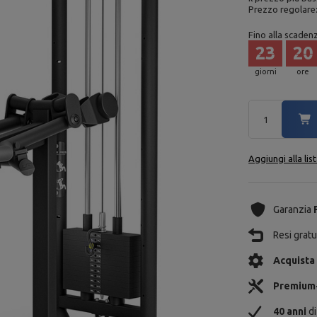
Prezzo regolare
Fino alla scaden
23
20
giorni
ore
Aggiungi alla lis
Garanzia
Resi gratui
Acquista
Premium
40 anni
di