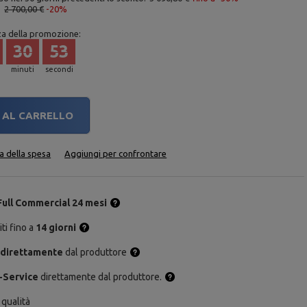
:
2 700,00 €
-20%
za della promozione:
30
52
minuti
secondi
AL CARRELLO
ta della spesa
Aggiungi per confrontare
Full Commercial 24 mesi
ti fino a
14 giorni
 direttamente
dal produttore
-Service
direttamente dal produttore.
 qualità