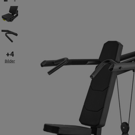
+
4
Bilder