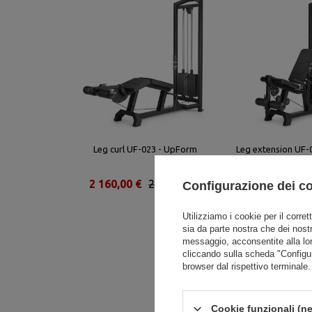
Leg curl UF-023 - UpForm
Leg extension UF-
2 160,00 €
2 700,00 €
2 160,00 €
2
Configurazione dei c
Utilizziamo i cookie per il corret
sia da parte nostra che dei nostr
messaggio, acconsentite alla lo
cliccando sulla scheda "Configu
browser dal rispettivo terminale.
Cookie funzionali (ne