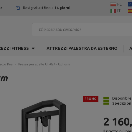
PL
re
Resi gratuiti fino a
14 giorni
IT
EZZI FITNESS
ATTREZZI PALESTRA DA ESTERNO
A
acco Pesi
Pressa per spalle UF-024 - UpForm
rm
Disponibile
PROMO
Spedizion
2 160
Il prezzo più bas