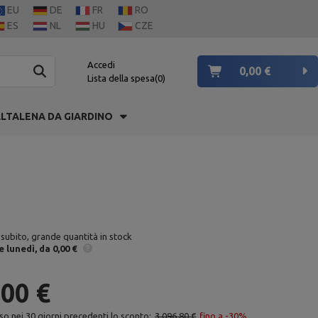
EU
DE
FR
RO
ES
NL
HU
CZE
Accedi
0,00 €
Lista della spesa
0
LTALENA DA GIARDINO
 subito, grande quantità in stock
e
lunedì
da 0,00 €
,00 €
so nei 30 giorni precedenti lo sconto:
3 096,80 €
fino a -30%