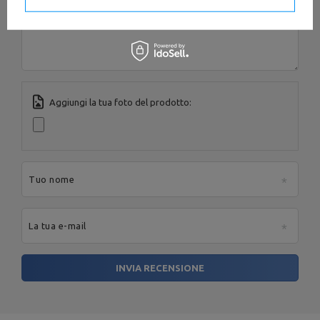
Codice postale:
27-
Contenuto della tua recensione
200
Città:
Starachowice
Paese:
Poland
MARBO Ulikowski
Indirizzo e-mail:
Produttore
Spółka Komandytowa
serwis@marbosport.eu
Ente responsabile
MARBO Ulikowski
Indirizzo:
BOCZNA 41
Spółka Komandytowa
Codice postale:
27-
200
Aggiungi la tua foto del prodotto:
Città:
Starachowice
Paese:
Poland
Indirizzo e-mail:
serwis@marbosport.eu
Tuo nome
La tua e-mail
INVIA RECENSIONE