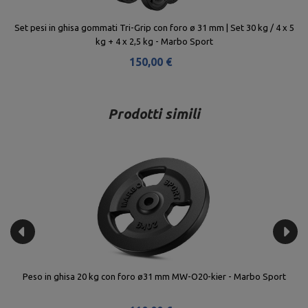
 5
Peso in ghisa gommato 5 kg con foro ø31 mm MW-O5G-kier - Marbo
S
Sport
30,00 €
Prodotti simili
Peso in ghisa 20 kg con foro ø31 mm MW-O20-kier - Marbo Sport