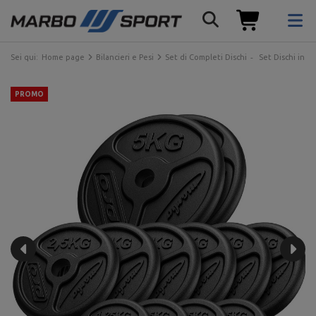
Sei qui:
Home page
Bilancieri e Pesi
Set di Completi Dischi
Set Dischi in G
PROMO