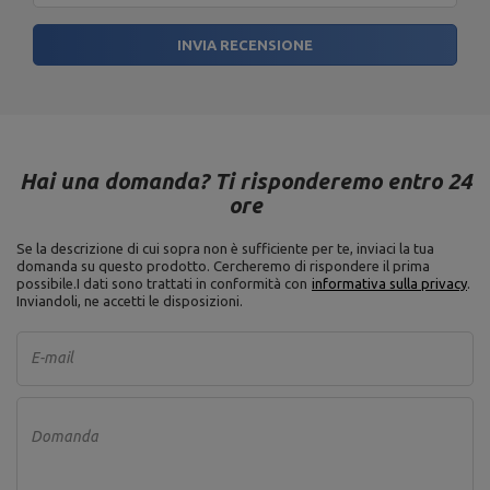
Ente responsabile
MARBO Ulikowski
Indirizzo:
BOCZNA 41
Spółka Komandytowa
Codice postale:
27-
INVIA RECENSIONE
200
Città:
Starachowice
Paese:
Poland
Indirizzo e-mail:
serwis@marbosport.eu
Hai una domanda? Ti risponderemo entro 24
ore
Se la descrizione di cui sopra non è sufficiente per te, inviaci la tua
domanda su questo prodotto. Cercheremo di rispondere il prima
possibile.
I dati sono trattati in conformità con
informativa sulla privacy
.
Inviandoli, ne accetti le disposizioni.
E-mail
Domanda