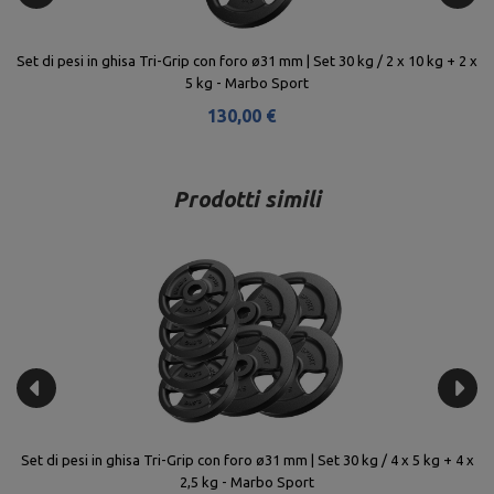
2 x
Peso in ghisa gommato 20 kg con foro ø31 mm MW-O20G-kier - Marbo
Pe
Sport
120,00 €
Prodotti simili
15
Set di pesi in ghisa Tri-Grip con foro ø31 mm | Set 30 kg / 4 x 5 kg + 4 x
Se
2,5 kg - Marbo Sport