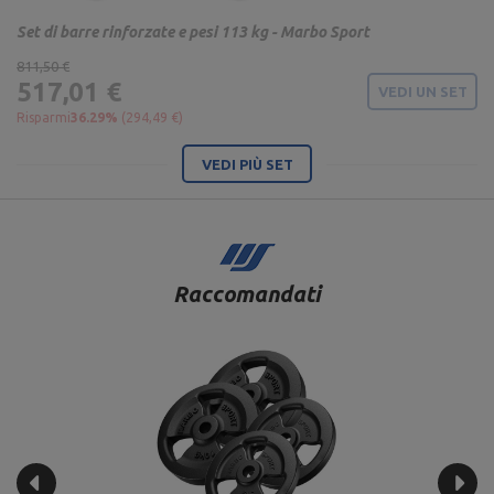
Set di barre rinforzate e pesi 113 kg - Marbo Sport
811,50 €
517,01 €
VEDI UN SET
Risparmi
36.29%
(294,49 €)
VEDI PIÙ SET
Raccomandati