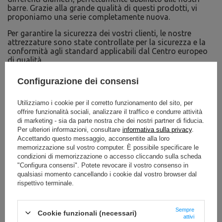
barre. Grazie alla grande qualità di questi prodotti, vi
proponiamo una serie completamente nuova.
Per garantire la sicurezza dei vostri clienti, le nostre
attrezzature sono state controllate per la sicurezza e la
conformità agli standard applicabili dal Centro europeo
di qualità.
Il risultato del nostro lavoro sono il Certificato di
Configurazione dei consensi
Sicurezza e il Certificato di Sicurezza Superiore, che
abbiamo ricevuto per le attrezzature della linea Weight.
Utilizziamo i cookie per il corretto funzionamento del sito, per
offrire funzionalità sociali, analizzare il traffico e condurre attività
DA SCARICARE
di marketing - sia da parte nostra che dei nostri partner di fiducia.
Per ulteriori informazioni, consultare
informativa sulla privacy
.
IMPORTANTI INFORMAZIONI SULLA SICUREZZA
Accettando questo messaggio, acconsentite alla loro
memorizzazione sul vostro computer. È possibile specificare le
condizioni di memorizzazione o accesso cliccando sulla scheda
"Configura consensi". Potete revocare il vostro consenso in
qualsiasi momento cancellando i cookie dal vostro browser dal
rispettivo terminale.
Specifiche tecniche
Sempre
Cookie funzionali (necessari)
attivi