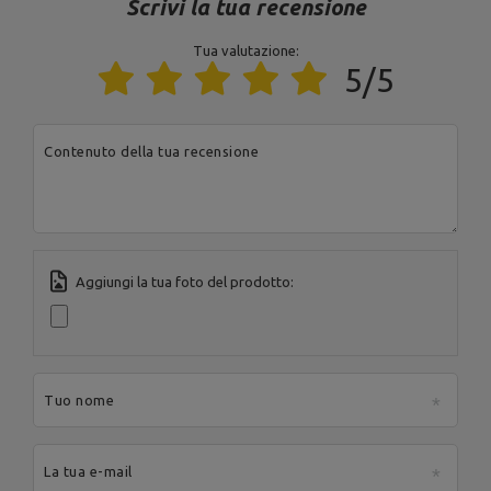
Scrivi la tua recensione
Lunghezza della confezione
Tua valutazione:
30
[cm]
5/5
Larghezza della confezione
30
[cm]
Contenuto della tua recensione
Altezza della confezione
10
[cm]
Peso lordo [kg]
2
Numero di pacchetti
1
Aggiungi la tua foto del prodotto:
Ente responsabile di questo prodotto nell'UE
Indirizzo:
Boczna 41
Codice postale:
27-
Tuo nome
200
Città:
Starachowice
Paese:
Poland
MARBO Ulikowski
Indirizzo e-mail:
La tua e-mail
Produttore
Spółka Komandytowa
serwis@marbosport.eu