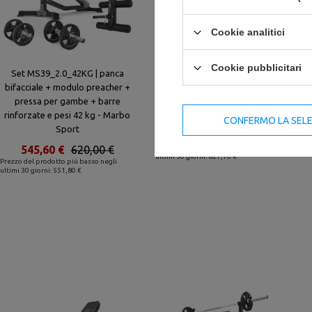
Cookie analitici
Cookie pubblicitari
Set MS39_2.0_42KG | panca
Set MS24_2.0_83KG | panca
bifacciale + modulo preacher +
bifacciale + stativi multilivello (2
pressa per gambe + barre
pezzi) + barre rinforzate e pesi
rinforzate e pesi 42 kg - Marbo
83 kg - Marbo Sport
CONFERMO LA SEL
Sport
818,40 €
930,00 €
545,60 €
620,00 €
Prezzo del prodotto più basso negli
ultimi 30 giorni: 827,70 €
Prezzo del prodotto più basso negli
ultimi 30 giorni: 551,80 €