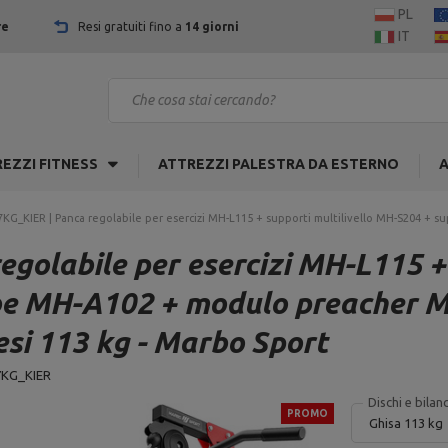
PL
re
Resi gratuiti fino a
14 giorni
IT
EZZI FITNESS
ATTREZZI PALESTRA DA ESTERNO
A
KG_KIER | Panca regolabile per esercizi MH-L115 + supporti multilivello MH-S204 + 
olabile per esercizi MH-L115 + 
mbe MH-A102 + modulo preacher 
si 113 kg - Marbo Sport
KG_KIER
Dischi e bilanc
PROMO
Ghisa 113 kg