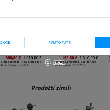
Set MS3_2.0_83KG_G | panca
Set MS36_2.0_83KG_G | panca
bifacciale + cavalletti da palestra
bifacciale + cavalletti da palestra
con assicurazione e regolazione
+ modulo preacher + pressa per
della distanza + barre rinforzate
gambe + stazione pulldown +
EZIONE
RIFIUTO TUTTI
e pesi gommati 83 kg - Marbo
barre rinforzate e pesi gommati
Sport
83 kg - Marbo Sport
888,80 €
1 010,00 €
1 152,80 €
1 310,00 €
Prezzo del prodotto più basso negli
Prezzo del prodotto più basso negli
ultimi 30 giorni: 898,90 €
ultimi 30 giorni: 1 165,90 €
Prodotti simili