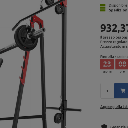
Disponibile
Spedizion
932,3
Il prezzo più bas
Prezzo regolare
Acquistando in s
Fino alla scaden
23
08
giorni
ore
Aggiungi alla lis
Garanzia