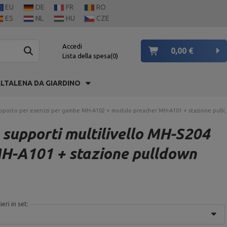
EU
DE
FR
RO
ES
NL
HU
CZE
Accedi
0,00 €
Lista della spesa
0
LTALENA DA GIARDINO
supporto per esercizi per gambe MH-A102 + modulo preacher MH-A101 + stazione pulld
supporti multilivello MH-S204
MH-A101 + stazione pulldown
ieri in set: