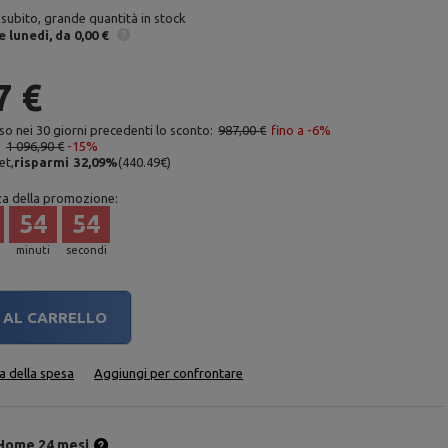
 subito, grande quantità in stock
e
lunedì
da 0,00 €
7 €
so nei 30 giorni precedenti lo sconto:
987,00 €
fino a -6%
:
1 096,90 €
-15%
et,
risparmi
32,09
%
(
440.49
€
)
za della promozione:
54
53
minuti
secondi
AL CARRELLO
ta della spesa
Aggiungi per confrontare
Home 24 mesi