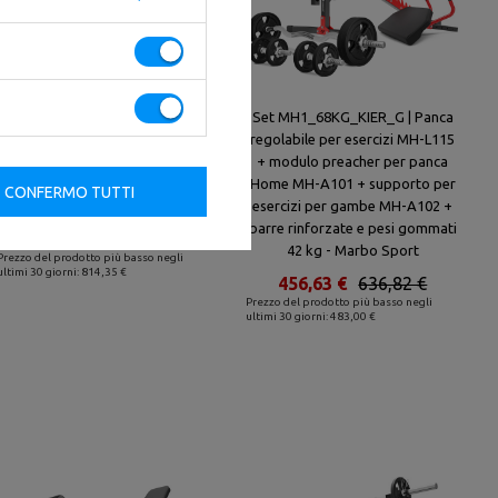
Set MS8_2.0_83KG | panca da
Set MH1_68KG_KIER_G | Panca
allenamento regolabile bifacciale
regolabile per esercizi MH-L115
+ stativi multilivello (2 pezzi) +
+ modulo preacher per panca
barre rinforzate e pesi 83 kg -
Home MH-A101 + supporto per
CONFERMO TUTTI
Marbo Sport
esercizi per gambe MH-A102 +
barre rinforzate e pesi gommati
805,20 €
915,00 €
42 kg - Marbo Sport
Prezzo del prodotto più basso negli
ultimi 30 giorni: 814,35 €
456,63 €
636,82 €
Prezzo del prodotto più basso negli
ultimi 30 giorni: 483,00 €