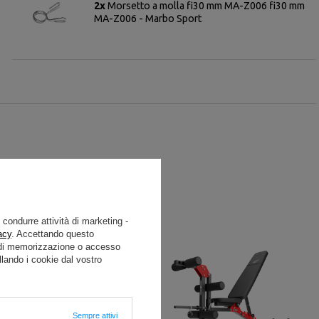
2x
Morsetto a molla fi30 mm MA-Z006 fi30 mm
MA-Z006 - Marbo Sport
e condurre attività di marketing -
acy
. Accettando questo
i di memorizzazione o accesso
lando i cookie dal vostro
Sempre attivi