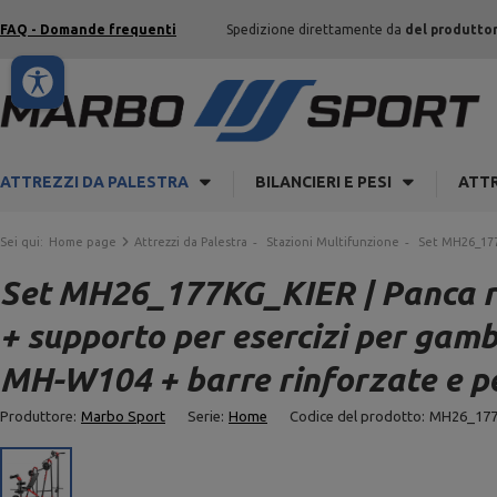
FAQ - Domande frequenti
Spedizione direttamente da
del produtto
ATTREZZI DA PALESTRA
BILANCIERI E PESI
ATTR
Sei qui:
Home page
Attrezzi da Palestra
Stazioni Multifunzione
Set MH26_177
Set MH26_177KG_KIER | Panca reg
+ supporto per esercizi per ga
MH-W104 + barre rinforzate e pe
Produttore:
Marbo Sport
Serie:
Home
Codice del prodotto:
MH26_177