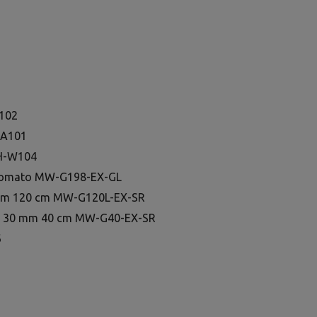
A102
-A101
MH-W104
 cromato MW-G198-EX-GL
30 mm 120 cm MW-G120L-EX-SR
vite 30 mm 40 cm MW-G40-EX-SR
6