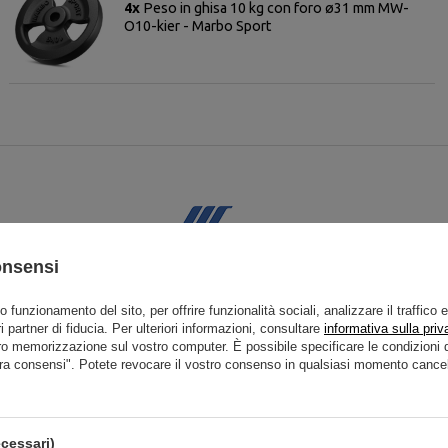
4x
Peso in ghisa 10 kg con foro ø31 mm MW-
O10-kier - Marbo Sport
Raccomandati
onsensi
to funzionamento del sito, per offrire funzionalità sociali, analizzare il traffico 
i partner di fiducia. Per ulteriori informazioni, consultare
informativa sulla priv
ro memorizzazione sul vostro computer. È possibile specificare le condizion
ra consensi". Potete revocare il vostro consenso in qualsiasi momento cancel
cessari)