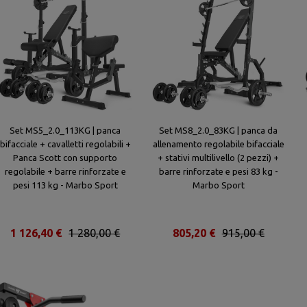
Set MS5_2.0_113KG | panca
Set MS8_2.0_83KG | panca da
bifacciale + cavalletti regolabili +
allenamento regolabile bifacciale
Panca Scott con supporto
+ stativi multilivello (2 pezzi) +
regolabile + barre rinforzate e
barre rinforzate e pesi 83 kg -
pesi 113 kg - Marbo Sport
Marbo Sport
1 126,40 €
1 280,00 €
805,20 €
915,00 €