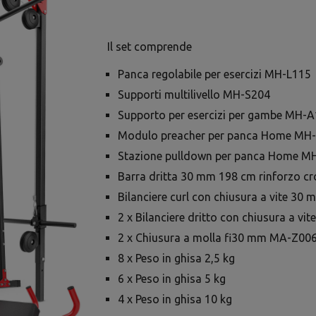
Il set comprende
Panca regolabile per esercizi MH-L115
Supporti multilivello MH-S204
Supporto per esercizi per gambe MH-
Modulo preacher per panca Home MH
Stazione pulldown per panca Home 
Barra dritta 30 mm 198 cm rinforzo
Bilanciere curl con chiusura a vite 
2 x Bilanciere dritto con chiusura a 
2 x Chiusura a molla fi30 mm MA-Z00
8 x Peso in ghisa 2,5 kg
6 x Peso in ghisa 5 kg
4 x Peso in ghisa 10 kg