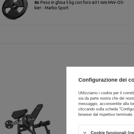
6x
Peso in ghisa 5 kg con foro ø31 mm MW-O5-
kier - Marbo Sport
Configurazione dei c
Utilizziamo i cookie per il corret
sia da parte nostra che dei nostr
messaggio, acconsentite alla lo
cliccando sulla scheda "Configu
browser dal rispettivo terminale.
Cookie funzionali (ne