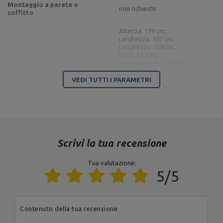
Montaggio a parete o
non richiesto
soffitto
Altezza: 179 cm,
Larghezza: 107 cm,
Lunghezza: 109 cm,
Peso: 27,7 kg,
carico massimo: 200 kg,
Profili: 40 x 40 mm,
Supporto per barra MH-S204
Assicurazione: 7 gradini / 77 -
VEDI TUTTI I PARAMETRI
163 cm,
Esecuzione: verniciatura a
polvere,
Supporto per manubri:
connesso,
Model: 204
Scrivi la tua recensione
Diametro dello spazio per il
piatto pesi: 30 mm,
Lunghezza: 120 cm,
Tua valutazione:
Peso: ~ 7 kg,
5/5
Bilanciere curl con chiusura a
Lunghezza impugnatura: 80
vite 30 mm 120 cm MW-G120L-
cm,
EX-SR
Lunghezza delle parti per i
pesi: 2 x 19 cm,
Contenuto della tua recensione
Chiusura: chiusura a 2 stelle,
carico massimo: 200 kg,