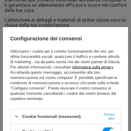
ti garantisce un allenamento efficace e sicuro nel comfort
della tua casa
L’attenzione ai dettagli e materiali di prima classe sono la
chiave della tua soddisfazione.
Ben nove angoli di regolazione dello schienale e tre
Configurazione dei consensi
opzioni per la regolazione del sedile sono ciò che stavi
aspettando per rendere il tuo allenamento ancora più
efficace e confortevole.
Utilizziamo i cookie per il corretto funzionamento del sito, per
offrire funzionalità sociali, analizzare il traffico e condurre attività
di marketing - sia da parte nostra che dei nostri partner di fiducia.
Per ulteriori informazioni, consultare
informativa sulla privacy
.
Accettando questo messaggio, acconsentite alla loro
memorizzazione sul vostro computer. È possibile specificare le
condizioni di memorizzazione o accesso cliccando sulla scheda
"Configura consensi". Potete revocare il vostro consenso in
qualsiasi momento cancellando i cookie dal vostro browser dal
rispettivo terminale.
Sempre
Cookie funzionali (necessari)
attivi