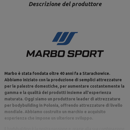
EX-GL
Descrizione del produttore
Peso: ~ 11 kg,
Diametro manico: 30 mm,
Diametro dello spazio per il
piatto pesi: 30 mm
Material: acero,
Maniglie abbinate: diametro
30 mm,
Chiusura a molla fi30 mm MA-
Chiusura a molla,
Z006
Protezione dalla corrosione:
zinco galvanico,
Diametro stelo: 4 mm,
Diametro interno: 30 mm
Lunghezza: 119 cm,
Marbo è stata fondata oltre 40 anni fa a Starachowice.
Carico: 200 kg,
Abbiamo iniziato con la produzione di semplici attrezzature
Profili: 40 x 40 mm,
Regolazione dello schienale: 9
per le palestre domestiche, per aumentare costantemente la
posizioni (-22°, 0°, 15°, 25°,
gamma e la qualità dei prodotti insieme all'esperienza
35°, 45°, 56°, 67°, 84°),
maturata. Oggi siamo un produttore leader di attrezzature
Regolazione del sedile: 3
Panca pesi regolabile su due
posizioni,
per bodybuilding in Polonia, offrendo attrezzature di livello
lati MH-L114
Larghezza: 40 cm,
Peso: 14 kg,
mondiale. Abbiamo costruito un marchio e acquisito
Finitura: verniciatura a
polvere,
esperienza che impone un ulteriore sviluppo.
Dimensioni schienale: 81 x 27
cm,
Il bodybuilding è la nostra passione e, grazie alla sua combinazione