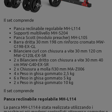
Il set comprende
Panca reclinabile regolabile MH-L114
Supporti multilivello MH-S204
Panca Scott (modulo preacher) MH-L105
Barra dritta 30 mm 198 cm rinforzo cromato MW-
G198-EX-GL
Bilanciere curl con chiusura a vite 30 mm 120 cm
MW-G120L-EX-SR
2 x Bilanciere dritto con chiusura a vite 30 mm 40
cm MW-G40-EX-SR
2 x Chiusura a molla fi30 mm MA-Z006
4 x Peso in ghisa gommato 2,5 kg
6 x Peso in ghisa gommato 5 kg
2 x Peso in ghisa gommato 10 kg
Il set comprende
Panca reclinabile regolabile MH-L114
La panca MH-L114 è stata realizzata utilizzando i
macchinari più moderni controllati attreverso computer e