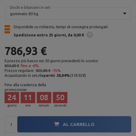
Dischi e bilancieri in set:
gommato 83 kg
Disponibile su richiesta, tempi di consegna prolungati
Spedizione
entro 25 giorni
da 0,00 €
786,93 €
Il prezzo più basso nei 30 giorni precedenti lo sconto:
833,00 €
fino a -6%
Prezzo regolare:
925,80 €
-15%
Acquistando in set,
risparmi
28,84
%
(
318.92
€
)
Fino alla scadenza della
promozione:
24
11
08
48
giorni
ore
minuti
secondi
AL CARRELLO