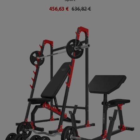
456,63 €
636,82 €