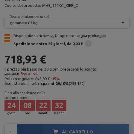
Codice del prodotto:
MH9_121KG_KIER_G
Dischi e bilancieri in set:
gommato 83 kg
Disponibile su richiesta, tempi di consegna prolungati
Spedizione
entro 25 giorni
da 0,00 €
718,93 €
Il prezzo più basso nei 30 giorni precedenti lo sconto:
761,00 €
fino a -6%
Prezzo regolare:
845,80 €
-15%
Acquistando in set,
risparmi
29,10
%
(
295.12
€
)
Fino alla scadenza della
promozione:
24
08
22
31
giorni
ore
minuti
secondi
AL CARRELLO