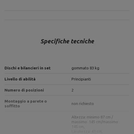
Specifiche tecniche
Dischi e bilancieri in set
gommato 83 kg
Livello di abilità
Principianti
Numero di posizioni
2
Montaggio a parete o
non richiesto
soffitto
Altezza: minimo 87 cm /
massimo. 145 cm/massimo
145 cm,
Larghezza: 41 cm,