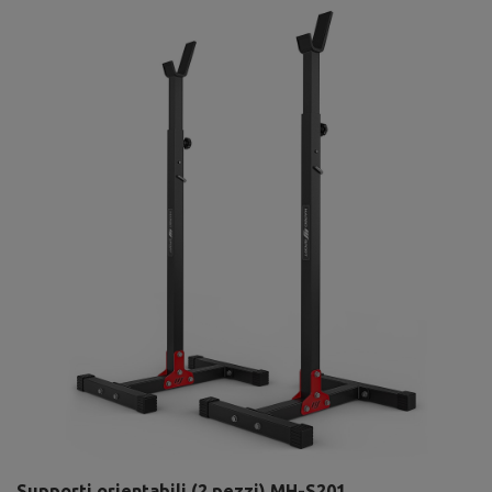
Supporti orientabili (2 pezzi) MH-S201