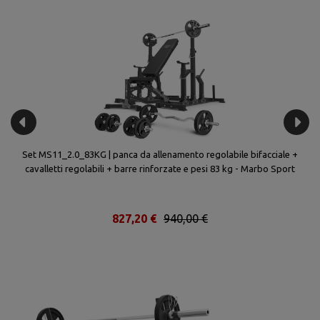
a
Set MS11_2.0_83KG | panca da allenamento regolabile bifacciale +
bo
cavalletti regolabili + barre rinforzate e pesi 83 kg - Marbo Sport
p
827,20 €
940,00 €