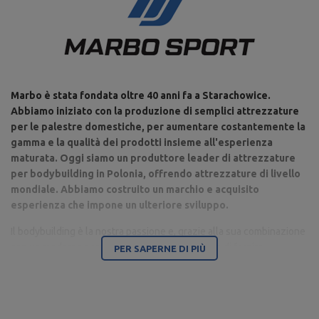
Larghezza: 40 cm,
Peso: 14 kg,
Finitura: verniciatura a
polvere,
Dimensioni schienale: 81 x 27
cm,
Dimensioni seduta: 30 x 27 cm,
Altezza: 45 cm
Marbo è stata fondata oltre 40 anni fa a Starachowice.
Lunghezza: 80 cm,
Abbiamo iniziato con la produzione di semplici attrezzature
Carico: 250 kg,
per le palestre domestiche, per aumentare costantemente la
Regolazione dello schienale: 5
posizioni,
gamma e la qualità dei prodotti insieme all'esperienza
Larghezza: 79 cm,
Peso: 15 kg,
La panca di Scott MH-L105
maturata. Oggi siamo un produttore leader di attrezzature
Dimensioni seduta: 30 x 27 cm,
per bodybuilding in Polonia, offrendo attrezzature di livello
Altezza: min. 82 cm/massimo
102 cm,
mondiale. Abbiamo costruito un marchio e acquisito
Dimensioni schienale: 30 x 55
esperienza che impone un ulteriore sviluppo.
cm
Il bodybuilding è la nostra passione e, grazie alla sua combinazione
con un moderno parco macchine, siamo in grado di fornire
PER SAPERNE DI PIÙ
Ente responsabile di questo prodotto nell'UE
attrezzature di altissima qualità, realizzate con attenzione ai
dettagli e soprattutto avendo a cuore il tuo comfort e sicurezza.
Indirizzo:
Boczna 41
Codice postale:
27-
La sede dell'azienda è a Starachowice, nel Voivodato di
200
MARBO Ulikowski