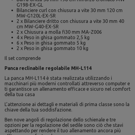
G198-EX-GL
Bilanciere curl con chiusura a vite 30 mm 120 cm
MW-G120L-EX-SR
2 x Bilanciere dritto con chiusura a vite 30 mm 40
cm MW-G40-EX-SR
2 x Chiusura a molla fi30 mm MA-Z006
4 x Peso in ghisa gommato 2,5 kg
6 x Peso in ghisa gommato 5 kg
2 x Peso in ghisa gommato 10 kg
Il set comprende
Panca reclinabile regolabile MH-L114
La panca MH-L114 è stata realizzata utilizzando i
macchinari più moderni controllati attreverso computer e
ti garantisce un allenamento efficace e sicuro nel comfort
della tua casa
L’attenzione ai dettagli e materiali di prima classe sono la
chiave della tua soddisfazione.
Ben nove angoli di regolazione dello schienale e tre
opzioni per la regolazione del sedile sono ciò che stavi
aspettando per rendere il tuo allenamento ancora più