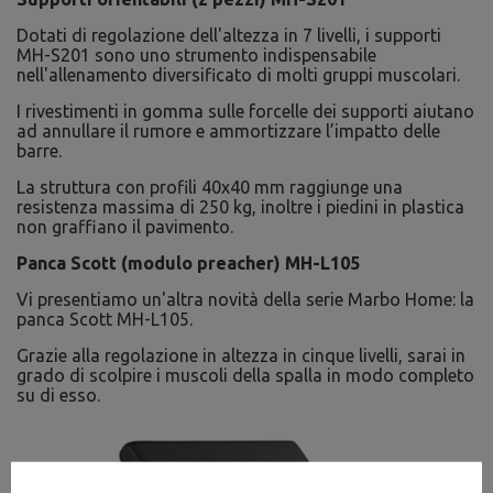
Dotati di regolazione dell'altezza in 7 livelli, i supporti
MH-S201 sono uno strumento indispensabile
nell'allenamento diversificato di molti gruppi muscolari.
I rivestimenti in gomma sulle forcelle dei supporti aiutano
ad annullare il rumore e ammortizzare l’impatto delle
barre.
La struttura con profili 40x40 mm raggiunge una
resistenza massima di 250 kg, inoltre i piedini in plastica
non graffiano il pavimento.
Panca Scott (modulo preacher) MH-L105
Vi presentiamo un'altra novità della serie Marbo Home: la
panca Scott MH-L105.
Grazie alla regolazione in altezza in cinque livelli, sarai in
grado di scolpire i muscoli della spalla in modo completo
su di esso.