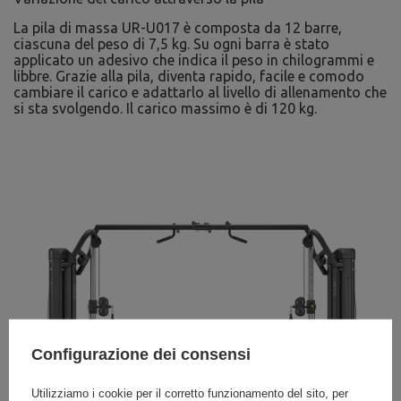
La pila di massa UR-U017 è composta da 12 barre,
ciascuna del peso di 7,5 kg. Su ogni barra è stato
applicato un adesivo che indica il peso in chilogrammi e
libbre. Grazie alla pila, diventa rapido, facile e comodo
cambiare il carico e adattarlo al livello di allenamento che
si sta svolgendo. Il carico massimo è di 120 kg.
Configurazione dei consensi
Utilizziamo i cookie per il corretto funzionamento del sito, per