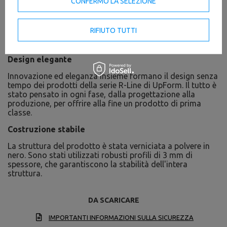
CONFERMO LA SELEZIONE
RIFIUTO TUTTI
Design elegante
Innovazione ed eleganza insieme formano il design senza
tempo dei prodotti della serie R-Line di UpForm. Il tutto è
stato pensato in ogni fase, dalla progettazione alla
produzione, per offrire alla fine un prodotto di prima
classe.
Costruzione stabile
La struttura del prodotto è stata verniciata a polvere in
nero. Sono stati utilizzati robusti profili di 3 mm di
spessore, che garantiscono la stabilità dell'intera
struttura.
DA SCARICARE
IMPORTANTI INFORMAZIONI SULLA SICUREZZA