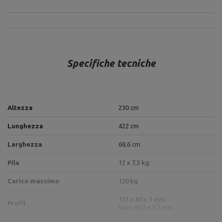
Specifiche tecniche
Altezza
230 cm
Lunghezza
422 cm
Larghezza
68,6 cm
Pila
12 x 7,5 kg
Carico massimo
120 kg
125 x 60 x 3 mm,
Profil
tubo 60,3 x 3,2 mm