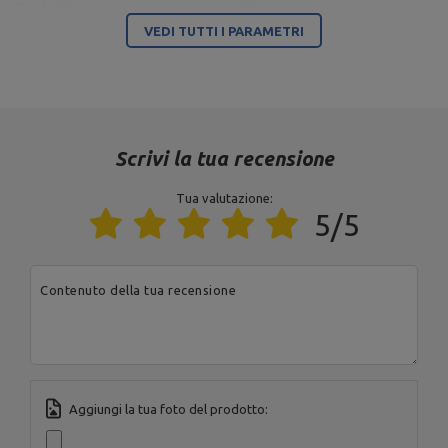
Controllo
18 posizioni
VEDI TUTTI I PARAMETRI
Rapporto di leva finanziaria
1:2
Materiale
acciaio
finire
verniciatura a polvere
Scrivi la tua recensione
Peso
436 kg
Tua valutazione:
5/5
Ente responsabile di questo prodotto nell'UE
Indirizzo:
Boczna 41
Codice postale:
27-
Contenuto della tua recensione
200
MARBO Ulikowski
Produttore
Città:
Starachowice
Spółka Komandytowa
Paese:
Poland
Indirizzo e-mail:
serwis@marbosport.eu
Aggiungi la tua foto del prodotto: