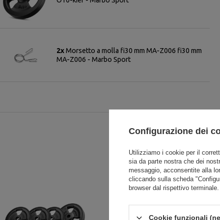
2x
Morsetto a molla fi30 mm MA-Z006 fi30 mm
MA-Z006 - Marbo Sport
Configurazione dei c
Utilizziamo i cookie per il corret
sia da parte nostra che dei nostr
messaggio, acconsentite alla lo
cliccando sulla scheda "Configu
browser dal rispettivo terminale.
Cookie funzionali (ne