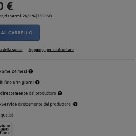
0 €
et,
risparmi
26,31
%
(
328.06
€
)
AL CARRELLO
ta della spesa
Aggiungi per confrontare
Home 24 mesi
ti fino a
14 giorni
 direttamente
dal produttore
-Service
direttamente dal produttore.
 qualità