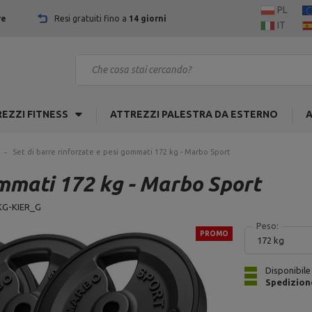
PL
re
Resi gratuiti fino a
14 giorni
IT
EZZI FITNESS
ATTREZZI PALESTRA DA ESTERNO
A
a
Set di barre rinforzate e pesi gommati 172 kg - Marbo Sport
ommati 172 kg - Marbo Sport
G-KIER_G
Peso:
PROMO
172 kg
Disponibile
Spedizion