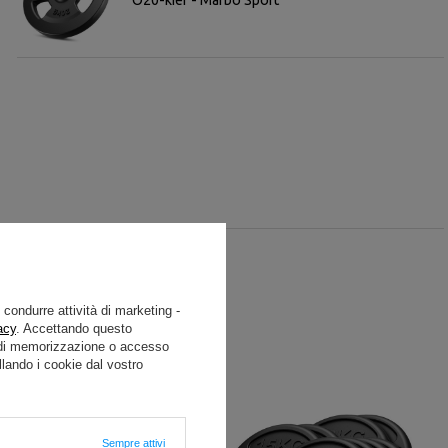
e condurre attività di marketing -
acy
. Accettando questo
i di memorizzazione o accesso
lando i cookie dal vostro
Sempre attivi