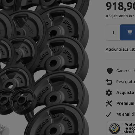
918,9
Acquistando in s
Aggiungi alla lis
Garanzia
Resi gratui
Acquista
Premium
40 anni
di