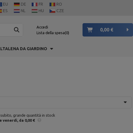
EU
DE
FR
RO
ES
NL
HU
CZE
Accedi
0,00 €
Lista della spesa
0
LTALENA DA GIARDINO
 subito, grande quantità in stock
e
venerdì
da 0,00 €