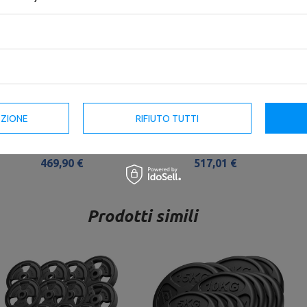
EZIONE
RIFIUTO TUTTI
Set di barre rinforzate e pesi
Set di barre rinforzate e pesi 113
gommati 83 kg - Marbo Sport
kg - Marbo Sport
469,90 €
517,01 €
Prodotti simili