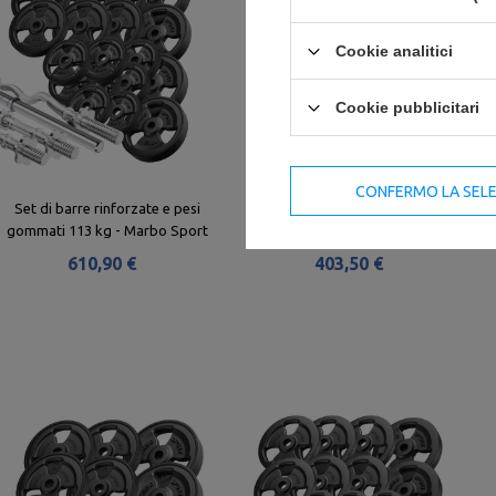
Cookie analitici
Cookie pubblicitari
CONFERMO LA SEL
Set di barre rinforzate e pesi
Set di barre rinforzate e pesi 83
gommati 113 kg - Marbo Sport
kg - Marbo Sport
610,90 €
403,50 €