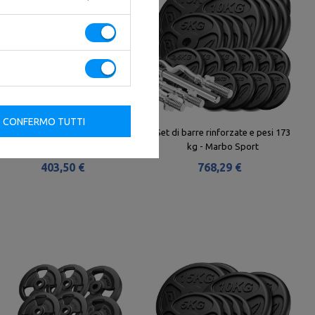
CONFERMO TUTTI
Set di barre rinforzate e pesi 83
Set di barre rinforzate e pesi 173
kg - Marbo Sport
kg - Marbo Sport
403,50 €
768,29 €