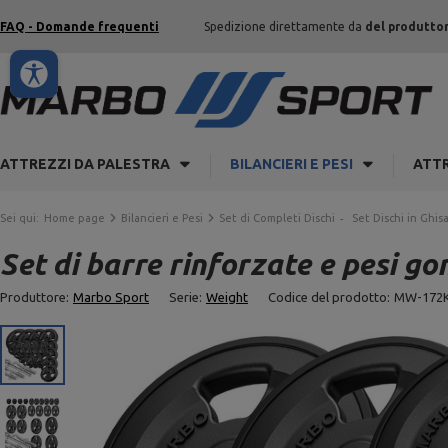
FAQ - Domande frequenti
Spedizione direttamente da
del produtto
ATTREZZI DA PALESTRA
BILANCIERI E PESI
ATTR
Sei qui:
Home page
Bilancieri e Pesi
Set di Completi Dischi
Set Dischi in Ghis
Set di barre rinforzate e pesi g
Produttore:
Marbo Sport
Serie:
Weight
Codice del prodotto:
MW-172K