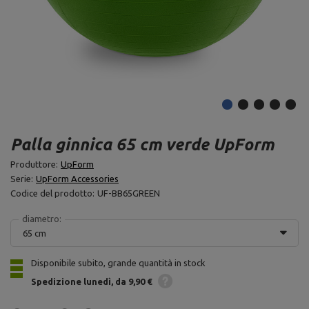
Palla ginnica 65 cm verde UpForm
Produttore:
UpForm
Serie:
UpForm Accessories
Codice del prodotto:
UF-BB65GREEN
diametro:
65 cm
Disponibile subito, grande quantità in stock
Spedizione
lunedì
da 9,90 €