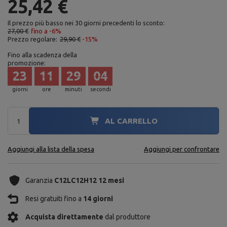
25,42 €
Il prezzo più basso nei 30 giorni precedenti lo sconto:
27,00 €
fino a -6%
Prezzo regolare:
29,90 €
-15%
Fino alla scadenza della
promozione:
23
11
29
03
giorni
ore
minuti
secondi
AL CARRELLO
Aggiungi alla lista della spesa
Aggiungi per confrontare
Garanzia
C12LC12H12 12 mesi
Resi gratuiti fino a
14 giorni
Acquista direttamente
dal produttore