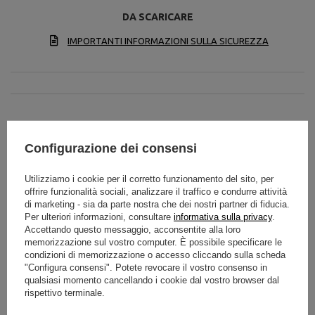
DA SCARICARE
IMPORTANTI INFORMAZIONI SULLA SICUREZZA
Specifiche tecniche
Configurazione dei consensi
Utilizziamo i cookie per il corretto funzionamento del sito, per
offrire funzionalità sociali, analizzare il traffico e condurre attività
di marketing - sia da parte nostra che dei nostri partner di fiducia.
colore
zielony
Per ulteriori informazioni, consultare
informativa sulla privacy
.
Accettando questo messaggio, acconsentite alla loro
Materiale
PVC
memorizzazione sul vostro computer. È possibile specificare le
condizioni di memorizzazione o accesso cliccando sulla scheda
diametro
65 cm
"Configura consensi". Potete revocare il vostro consenso in
qualsiasi momento cancellando i cookie dal vostro browser dal
Peso
1300 g
rispettivo terminale.
Pompka w zestawie
tak